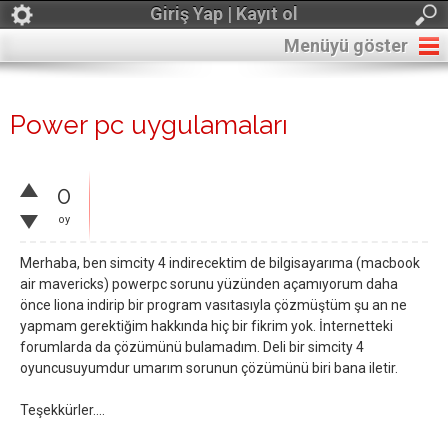
Giriş Yap | Kayıt ol
Menüyü göster
Power pc uygulamaları
0
oy
Merhaba, ben simcity 4 indirecektim de bilgisayarıma (macbook
air mavericks) powerpc sorunu yüzünden açamıyorum daha
önce liona indirip bir program vasıtasıyla çözmüştüm şu an ne
yapmam gerektiğim hakkında hiç bir fikrim yok. İnternetteki
forumlarda da çözümünü bulamadım. Deli bir simcity 4
oyuncusuyumdur umarım sorunun çözümünü biri bana iletir.
Teşekkürler....