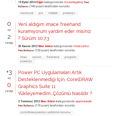
19 Eylül 2014
Diğer
kategorisinde
mozartagabey
Yeni
(
140
puan)
tarafından
soruldu
Kullanıcı
macbook
pro
matlab
powerpc
0
Yeni aldığım imace freehand
oy
kuramıyorum yardım eder misiniz
2
? Sürüm: 10.7.3
cevap
25 Kasım 2012
Mac Ailesi
kategorisinde
metecarkci
(
120
puan)
tarafından
soruldu
Yeni Kullanıcı
imac
sürüm
freehand
program
powerpc
+3
Power PC Uygulamaları Artık
oy
Desteklenmediği İçin, CorelDRAW
0
Graphics Suite 11
cevap
Yükleyemedim...Çözümü Nasıldır ?
2 Temmuz 2012
Mac Ailesi
kategorisinde
ayasinkavak
(
170
puan)
tarafından
soruldu
Yeni Kullanıcı
coreldraw-powerpc-yükleme-sorunu-