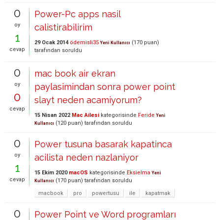
0
Power-Pc apps nasil
oy
calistirabilirim
1
29 Ocak 2014
ödemisli35
(
170
puan)
Yeni Kullanıcı
cevap
tarafından
soruldu
0
mac book air ekran
oy
paylasimindan sonra power point
0
slayt neden acamiyorum?
cevap
15 Nisan 2022
Mac Ailesi
kategorisinde
Feride
Yeni
(
120
puan)
tarafından
soruldu
Kullanıcı
0
Power tusuna basarak kapatinca
oy
acilista neden nazlaniyor
1
15 Ekim 2020
macOS
kategorisinde
Eksielma
Yeni
cevap
(
170
puan)
tarafından
soruldu
Kullanıcı
macbook
pro
powertusu
ile
kapatmak
0
Power Point ve Word programları