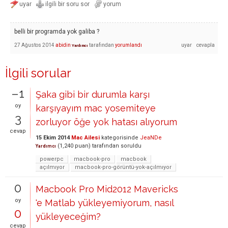
belli bir programda yok galiba ?
27 Ağustos 2014
abidin
tarafından
yorumlandı
Yardımcı
İlgili sorular
–1
Şaka gibi bir durumla karşı
oy
karşıyayım mac yosemiteye
3
zorluyor öğe yok hatası alıyorum
cevap
15 Ekim 2014
Mac Ailesi
kategorisinde
JeaNDe
(
1,240
puan)
tarafından
soruldu
Yardımcı
powerpc
macbook-pro
macbook
açılmıyor
macbook-pro-görüntü-yok-açılmıyor
0
Macbook Pro Mid2012 Mavericks
oy
'e Matlab yükleyemiyorum, nasıl
0
yükleyeceğim?
cevap