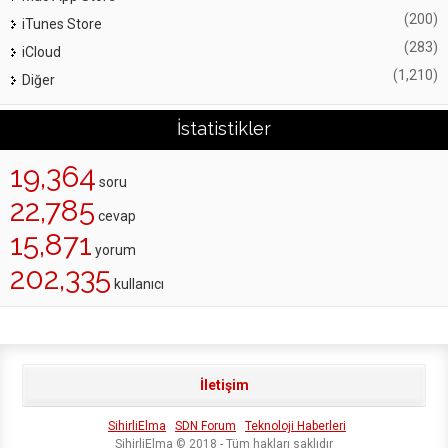
(200)
iTunes Store
(283)
iCloud
(1,210)
Diğer
İstatistikler
19,364
soru
22,785
cevap
15,871
yorum
202,335
kullanıcı
İletişim
SihirliElma
SDN Forum
Teknoloji Haberleri
SihirliElma © 2018 - Tüm hakları saklıdır