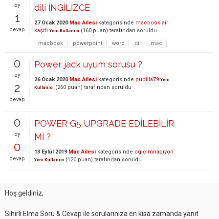
oy
dili İNGİLİZCE
1
27 Ocak 2020
Mac Ailesi
kategorisinde
macbook air
cevap
kaşifi
(
160
puan)
tarafından
soruldu
Yeni Kullanıcı
macbook
powerpoint
word
dil
mac
0
Power jack uyum sorusu ?
oy
26 Ocak 2020
Mac Ailesi
kategorisinde
pupilla79
Yeni
2
(
260
puan)
tarafından
soruldu
Kullanıcı
cevap
0
POWER G5 UPGRADE EDİLEBİLİR
oy
Mİ ?
0
13 Eylül 2019
Mac Ailesi
kategorisinde
ogicimnapiyon
cevap
(
120
puan)
tarafından
soruldu
Yeni Kullanıcı
Hoş geldiniz,
Sihirli Elma Soru & Cevap ile sorularınıza en kısa zamanda yanıt