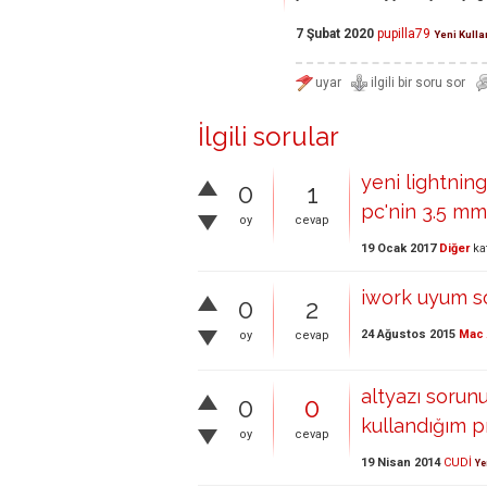
7 Şubat 2020
pupilla79
Yeni Kulla
İlgili sorular
yeni lightnin
0
1
pc'nin 3.5 mm.
oy
cevap
19 Ocak 2017
Diğer
ka
iwork uyum s
0
2
24 Ağustos 2015
Mac 
oy
cevap
altyazı sorun
0
0
kullandığım p
oy
cevap
19 Nisan 2014
CUDİ
Ye