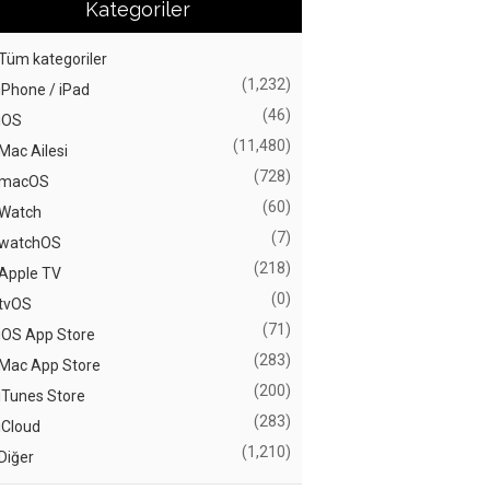
Kategoriler
Tüm kategoriler
(1,232)
iPhone / iPad
(46)
iOS
(11,480)
Mac Ailesi
(728)
macOS
(60)
Watch
(7)
watchOS
(218)
Apple TV
(0)
tvOS
(71)
iOS App Store
(283)
Mac App Store
(200)
iTunes Store
(283)
iCloud
(1,210)
Diğer