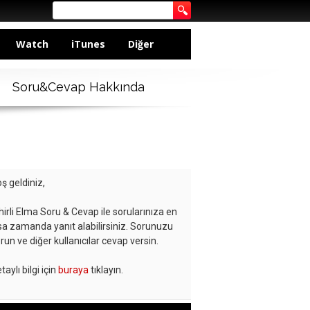
Watch
iTunes
Diğer
Soru&Cevap Hakkında
ş geldiniz,
hirli Elma Soru & Cevap ile sorularınıza en
sa zamanda yanıt alabilirsiniz. Sorunuzu
run ve diğer kullanıcılar cevap versin.
taylı bilgi için
buraya
tıklayın.