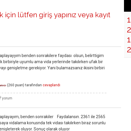
 için lütfen
giriş yapınız
veya
kayıt
1
layayyım benden sonrakilere faydası olsun, belirttigim
srak birbiriyle uyumlu ama vida yerlerinde takılırken ufak bir
ı genişletme gerekiyor. Yani bulamazsanız ikisini birbiri
(
260
puan)
tarafından
cevaplandı
anıcı
playayım, benden sonrakiler Faydalansın. 2361 ile 2565
saya vidalama konusnda tek vidası takılırken biraz sorunlu
enişleterek oluyor. Sonuç olarak oluyor