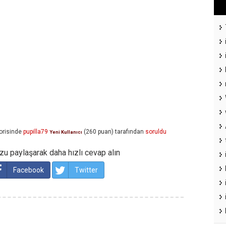
orisinde
pupilla79
(
260
puan)
tarafından
soruldu
Yeni Kullanıcı
u paylaşarak daha hızlı cevap alın
Facebook
Twitter