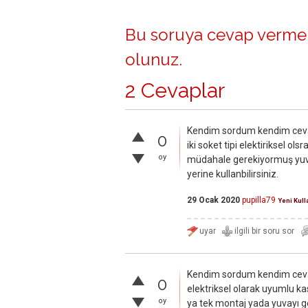
Bu soruya cevap vermek
olunuz
.
2 Cevaplar
Kendim sordum kendim cevap
0
iki soket tipi elektiriksel ol
oy
müdahale gerekiyormuş yuvay
yerine kullanbilirsiniz.
29 Ocak 2020
pupilla79
Yeni Kull
Kendim sordum kendim ceva
0
elektriksel olarak uyumlu ka
oy
ya tek montaj yada yuvayı g