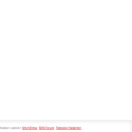
hakları saklıdır
SihirliElma
SDN Forum
Teknoloji Haberleri