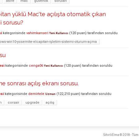
store
mac
guvenlik
sorulari
tan yüklü Mac'te açılışta otomatik çıkan
mi sorusu?
si
kategorisinde
vahimkanseri
(
120
puan)
tarafından
soruldu
Yeni Kullanıcı
s-win10-yosemite-elcapitan-işletim-sistemi-oturum-açma
su
esi
kategorisinde
cenga06
(
120
puan)
tarafından
soruldu
Yeni Kullanıcı
 sonrası açılış ekranı sorusu.
esi
kategorisinde
demirtele
(
122,210
puan)
tarafından
soruldu
Uzman
m
corsair
upgrade
açılış
SihirliElma © 2018 - Tüm 