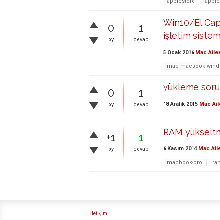
applestore
apple
Win10/El Capi
0
1
işletim siste
oy
cevap
5 Ocak 2016
Mac Aile
mac-macbook-window
yükleme soru
0
1
18 Aralık 2015
Mac Ail
oy
cevap
RAM yükseltme
+1
1
6 Kasım 2014
Mac Ail
oy
cevap
macbook-pro
ra
İletişim