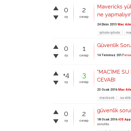
Mavericks yük
0
2
ne yapmalıyı
oy
cevap
24 Ekim 2013
Mac Aile
iphoto-iphoto
ma
Güvenlik Sor
0
1
14 Temmuz 2017
ana
oy
cevap
"MAC'İME SU
+4
3
CEVABI
oy
cevap
23 Ocak 2016
Mac Ail
macbook
su-dök
güvenlik sor
0
2
18 Ocak 2016
iOS App
oy
cevap
soruldu