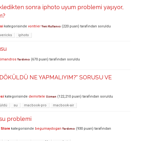
ledikten sonra iphoto uyum problemi yaşıyor,
m?
si
kategorisinde
vontrier
(
220
puan)
tarafından
soruldu
Yeni Kullanıcı
vericks
iphoto
usu
ximandros
(
670
puan)
tarafından
soruldu
Yardımcı
 DÖKÜLDÜ NE YAPMALIYIM?" SORUSU VE
esi
kategorisinde
demirtele
(
122,210
puan)
tarafından
soruldu
Uzman
üldü
su
macbook-pro
macbook-air
usu problemi
 Store
kategorisinde
begumaydogan
(
930
puan)
tarafından
Yardımcı