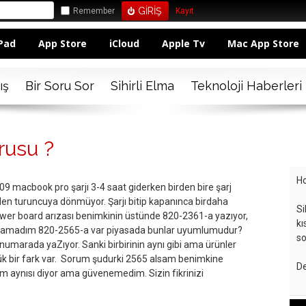
Remember
Kayıt
Pad
App Store
iCloud
Apple Tv
Mac App Store
ış
Bir Soru Sor
Sihirli Elma
Teknoloji Haberleri
rusu ?
Ho
9 macbook pro şarjı 3-4 saat giderken birden bire şarj
den turuncuya dönmüyor. Şarjı bitip kapanınca birdaha
Si
er board arızası benimkinin üstünde 820-2361-a yazıyor,
kı
bulamadım 820-2565-a var piyasada bunlar uyumlumudur?
so
i numarada yaZıyor. Sanki birbirinin aynı gibi ama ürünler
ük bir fark var. Sorum şudurki 2565 alsam benimkine
De
um aynısı diyor ama güvenemedim. Sizin fikrinizi