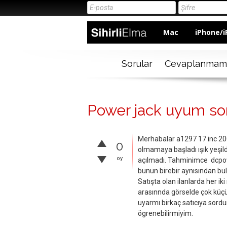
Mac
iPhone/i
Sorular
Cevaplanmam
Power jack uyum so
Merhabalar a1297 17 inc 200
0
olmamaya başladı ışık yeşil
oy
açılmadı. Tahminimce dcpow
bunun birebir aynısından 
Satışta olan ilanlarda her ik
arasınnda görselde çok küç
uyarmı birkaç satıcıya sord
ögrenebilirmiyim.