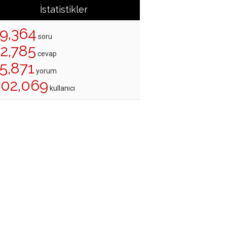
İstatistikler
19,364
soru
22,785
cevap
5,871
yorum
202,069
kullanıcı