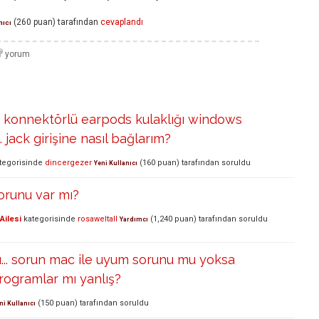
(
260
puan)
tarafından
cevaplandı
nıcı
g konnektörlü earpods kulaklığı windows
 jack girişine nasıl bağlarım?
tegorisinde
dincergezer
(
160
puan)
tarafından
soruldu
Yeni Kullanıcı
orunu var mı?
Ailesi
kategorisinde
rosaweltall
(
1,240
puan)
tarafından
soruldu
Yardımcı
u... sorun mac ile uyum sorunu mu yoksa
rogramlar mı yanlış?
(
150
puan)
tarafından
soruldu
ni Kullanıcı