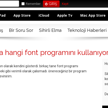
Remember
Kayıt
Pad
App Store
iCloud
Apple Tv
Mac App Store
ış
Bir Soru Sor
Sihirli Elma
Teknoloji Haberleri
 hangi font programını kullanıyo
Ho
n olarak kendini gösterdi. birkaç tane font programı
i gibi verimli olarak çalısmadı. önereceğiniz bir program
Si
evinirim.
kı
so
De