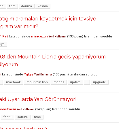
tan
font
donma
kasma
tığım aramaları kaydetmek için tavsiye
gram var mıdır?
/ iPad
kategorisinde
miracuzun
(
130
puan)
tarafından
soruldu
Yeni Kullanıcı
siye
6.8 den Mountain Lion'a gecis yapamiyorum.
diyorum.
i
kategorisinde
Ygtgry
(
160
puan)
tarafından
soruldu
Yeni Kullanıcı
n
macbook
mountain-lion
macos
update
-
upgrade
aki Uyarılarda Yazı Görünmüyor!
työnetmeni
(
140
puan)
tarafından
soruldu
Yeni Kullanıcı
fontu
sorunu
mac