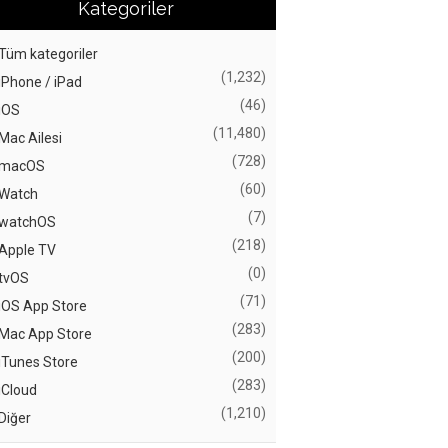
Kategoriler
Tüm kategoriler
(1,232)
iPhone / iPad
(46)
iOS
(11,480)
Mac Ailesi
(728)
macOS
(60)
Watch
(7)
watchOS
(218)
Apple TV
(0)
tvOS
(71)
iOS App Store
(283)
Mac App Store
(200)
iTunes Store
(283)
iCloud
(1,210)
Diğer