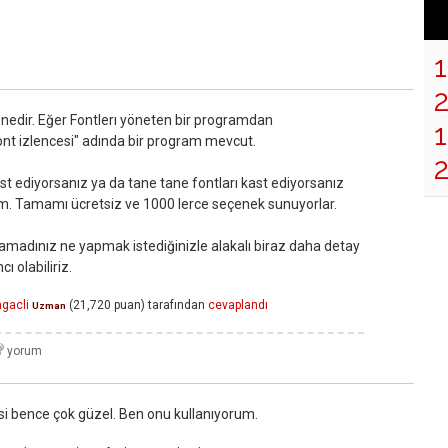
nedir. Eğer Fontlerı yöneten bir programdan
1
nt izlencesi" adında bir program mevcut.
ast ediyorsanız ya da tane tane fontları kast ediyorsanız
m. Tamamı ücretsiz ve 1000 lerce seçenek sunuyorlar.
lamadınız ne yapmak istediğinizle alakalı biraz daha detay
ı olabiliriz.
agacli
(
21,720
puan)
tarafından
cevaplandı
Uzman
si bence çok güzel. Ben onu kullanıyorum.