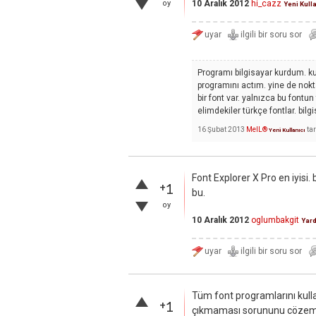
10 Aralık 2012
hi_cazz
oy
Yeni Kull
Programı bilgisayar kurdum. ku
programını actım. yine de nokt
bir font var. yalnızca bu fontu
elimdekiler türkçe fontlar. bil
16 Şubat 2013
MelL®
ta
Yeni Kullanıcı
Font Explorer X Pro en iyisi.
+1
bu.
oy
10 Aralık 2012
oglumbakgit
Yar
Tüm font programlarını kullan
+1
çıkmaması sorununu cözemedi