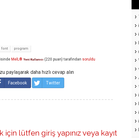
font
program
isinde
MelL®
(
220
puan)
tarafından
soruldu
Yeni Kullanıcı
u paylaşarak daha hızlı cevap alın
Facebook
Twitter
 için lütfen
giriş yapınız
veya
kayıt