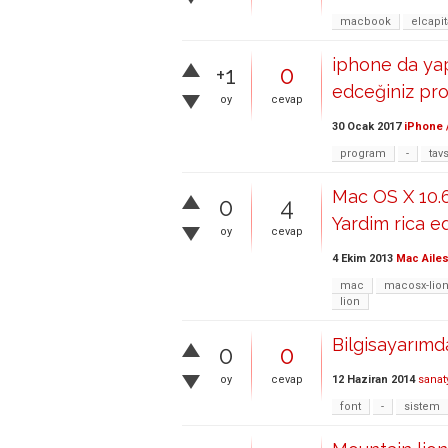
macbook
elcapi
iphone da yap
+1
0
edceğiniz pro
oy
cevap
30 Ocak 2017
iPhone 
program
-
tav
Mac OS X 10.
0
4
Yardim rica e
oy
cevap
4 Ekim 2013
Mac Ailes
mac
macosx-lio
lion
Bilgisayarımd
0
0
12 Haziran 2014
sana
oy
cevap
font
-
sistem