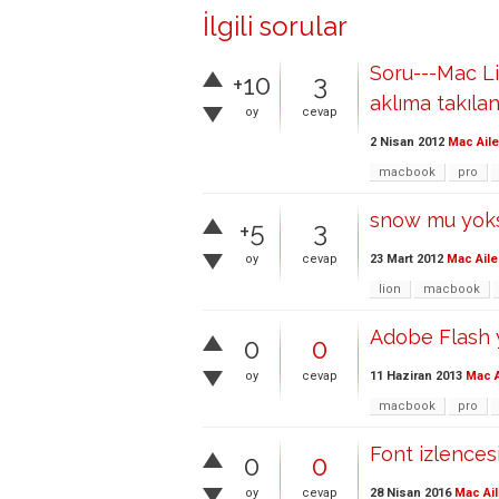
İlgili sorular
Soru---Mac Li
+10
3
aklıma takılanl
oy
cevap
2 Nisan 2012
Mac Aile
macbook
pro
snow mu yoksa
+5
3
23 Mart 2012
Mac Aile
oy
cevap
lion
macbook
Adobe Flash 
0
0
11 Haziran 2013
Mac A
oy
cevap
macbook
pro
Font izlence
0
0
28 Nisan 2016
Mac Ail
oy
cevap