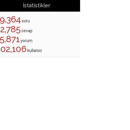
İstatistikler
19,364
soru
22,785
cevap
5,871
yorum
202,106
kullanıcı