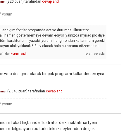
(
320
puan)
tarafından
cevaplandı
anıcı
llandığım fontlar programda active durumda. illustrator
alı harfleri göstermemeye devam ediyor. yalnızca myriad pro diye
n tüm karakterlerini yazabiliyorum. hangi fontları kullanmam gerekli.
gisayarı alalı yaklasık 6-8 ay olacak hala su sorunu cözemedim.
rafından
yorumlandı
 bir web designer olarak bir çok programı kullandım en iyisi
(
2,040
puan)
tarafından
cevaplandı
dımcı
dım fakat hiçbirinde illustrator de ki noktalı harfyerin
m. bilgisayarın bu türlü teknik seylerinden de çok