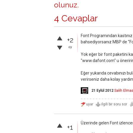
olunuz
.
4 Cevaplar
Font Programından kastınız 
+2
bahsediyorsanız MBP de "Fo
oy
Yok eğer bir font paketini k
"www.dafont.com" u öneriri
Eğer yukarıda cevabınızı bu
verirseniz daha kolay yardımc
21 Eylül 2012
Salih Elma
Üzerinde gelen Font izlence
+1