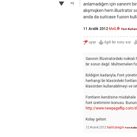
oy
anlamadığım için sanırım bi
alışmışken hem illustrator
anda da suitcase fusion kul
11 Aralık 2012
MelL®
Yeni Kullan
Sanırım İllüstratördeki noktalı 
bir sorun değil. Muhtemelen fon
Bildiğim kadarıyla; Font yöneti
herhangi bir klasördeki fontl
klasörden kullanabilmeyi ve ist
Fontların kendisine müdahale e
font üretiminin konusu. Bununla 
http://www.newpageflip.com/
Kolay gelsin.
12 Aralık 2012
halilizengin
Yeni Kulla