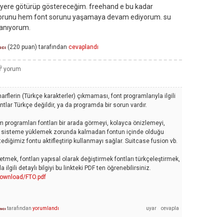
ryere götürüp göstereceğim. freehand e bu kadar
 sorunu hem font sorunu yaşamaya devam ediyorum. su
lanıyorum.
(
220
puan)
tarafından
cevaplandı
ıcı
harflerin (Türkçe karakterler) çıkmaması, font programlarıyla ilgili
tlar Türkçe değildir, ya da programda bir sorun vardır.
m programları fontları bir arada görmeyi, kolayca önizlemeyi,
arı sisteme yüklemek zorunda kalmadan fontun içinde olduğu
ediğimiz fontu aktifleştirip kullanmayı sağlar. Suitcase fusion vb.
tmek, fontları yapısal olarak değiştirmek fontları türkçeleştirmek,
ilgili detaylı bilgiyi bu linkteki PDF ten öğrenebilirsiniz.
download/FTO.pdf
tarafından
yorumlandı
nıcı