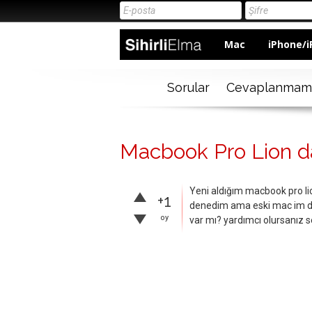
Mac
iPhone/i
Sorular
Cevaplanmam
Macbook Pro Lion da
Yeni aldığım macbook pro lio
+1
denedim ama eski mac im dek
oy
var mı? yardımcı olursanız s