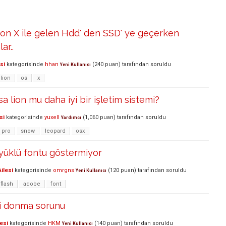
on X ile gelen Hdd' den SSD' ye geçerken
ar..
si
kategorisinde
hhan
(
240
puan)
tarafından
soruldu
Yeni Kullanıcı
lion
os
x
 lion mu daha iyi bir işletim sistemi?
si
kategorisinde
yuxell
(
1,060
puan)
tarafından
soruldu
Yardımcı
pro
snow
leopard
osx
yüklü fontu göstermiyor
ilesi
kategorisinde
omrgns
(
120
puan)
tarafından
soruldu
Yeni Kullanıcı
flash
adobe
font
si donma sorunu
esi
kategorisinde
HKM
(
140
puan)
tarafından
soruldu
Yeni Kullanıcı