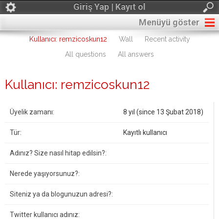
Giriş Yap | Kayıt ol
Menüyü göster
Kullanıcı: remzicoskun12
Wall
Recent activity
All questions
All answers
Kullanıcı: remzicoskun12
Üyelik zamanı:
8 yıl (since 13 Şubat 2018)
Tür:
Kayıtlı kullanıcı
Adınız? Size nasıl hitap edilsin?:
Nerede yaşıyorsunuz?:
Siteniz ya da blogunuzun adresi?:
Twitter kullanıcı adınız: