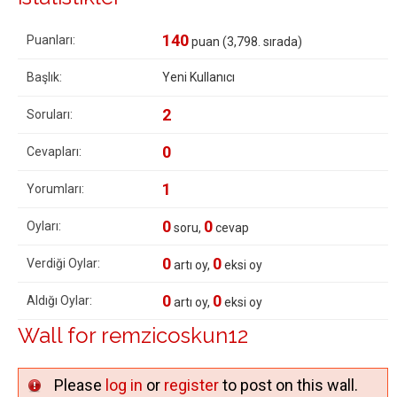
140
Puanları:
puan (
3,798
. sırada)
Başlık:
Yeni Kullanıcı
2
Soruları:
0
Cevapları:
1
Yorumları:
0
0
Oyları:
soru,
cevap
0
0
Verdiği Oylar:
artı oy,
eksi oy
0
0
Aldığı Oylar:
artı oy,
eksi oy
Wall for remzicoskun12
Please
log in
or
register
to post on this wall.