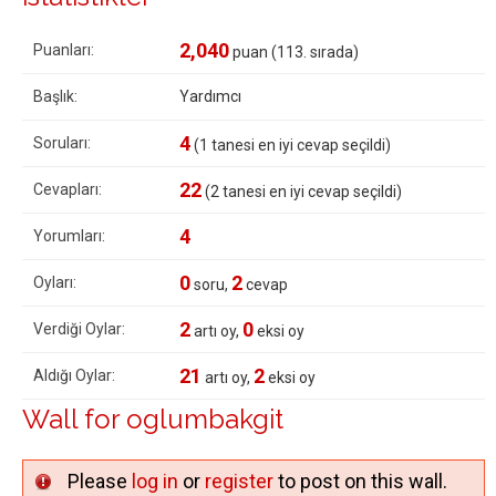
2,040
Puanları:
puan (
113
. sırada)
Başlık:
Yardımcı
4
Soruları:
(
1
tanesi en iyi cevap seçildi)
22
Cevapları:
(
2
tanesi en iyi cevap seçildi)
4
Yorumları:
0
2
Oyları:
soru,
cevap
2
0
Verdiği Oylar:
artı oy,
eksi oy
21
2
Aldığı Oylar:
artı oy,
eksi oy
Wall for oglumbakgit
Please
log in
or
register
to post on this wall.