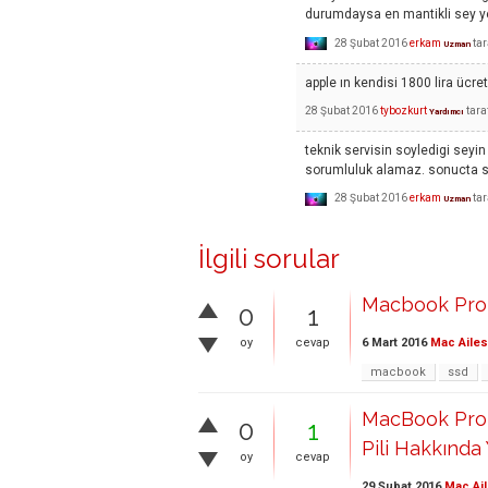
durumdaysa en mantikli sey ye
28 Şubat 2016
erkam
ta
Uzman
apple ın kendisi 1800 lira ücret
28 Şubat 2016
tybozkurt
tara
Yardımcı
teknik servisin soyledigi seyi
sorumluluk alamaz. sonucta siz
28 Şubat 2016
erkam
ta
Uzman
İlgili sorular
Macbook Pro
0
1
6 Mart 2016
Mac Ailes
oy
cevap
macbook
ssd
MacBook Pro 1
0
1
Pili Hakkında
oy
cevap
29 Şubat 2016
Mac Ail