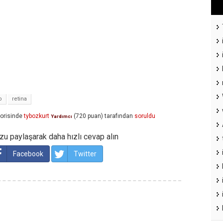
o
retina
orisinde
tybozkurt
(
720
puan)
tarafından
soruldu
Yardımcı
u paylaşarak daha hızlı cevap alın
Facebook
Twitter