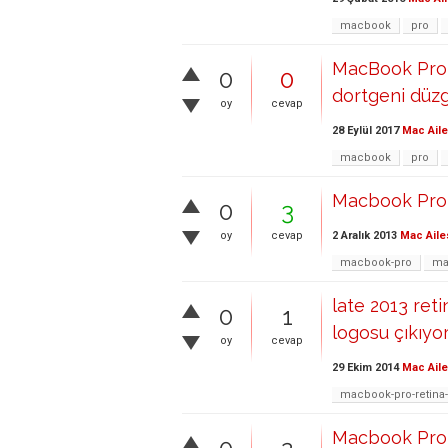
macbook
pro
MacBook Pro r
0
0
dortgeni düzg
oy
cevap
28 Eylül 2017
Mac Aile
macbook
pro
Macbook Pro
0
3
2 Aralık 2013
Mac Aile
oy
cevap
macbook-pro
ma
late 2013 ret
0
1
logosu çıkıyo
oy
cevap
29 Ekim 2014
Mac Aile
macbook-pro-retina
Macbook Pro 