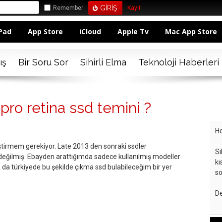
Remember
Kayıt
Pad
App Store
iCloud
Apple Tv
Mac App Store
ış
Bir Soru Sor
Sihirli Elma
Teknoloji Haberleri
ro retina ssd temini ?
Ho
irmem gerekiyor. Late 2013 den sonraki ssdler
Si
değilmiş. Ebayden arattığımda sadece kullanılmış modeller
kı
 da türkiyede bu şekilde çıkma ssd bulabileceğim bir yer
so
De