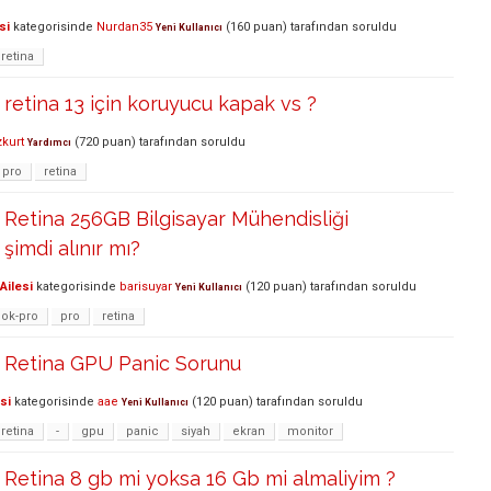
si
kategorisinde
Nurdan35
(
160
puan)
tarafından
soruldu
Yeni Kullanıcı
retina
etina 13 için koruyucu kapak vs ?
zkurt
(
720
puan)
tarafından
soruldu
Yardımcı
pro
retina
Retina 256GB Bilgisayar Mühendisliği
 şimdi alınır mı?
Ailesi
kategorisinde
barisuyar
(
120
puan)
tarafından
soruldu
Yeni Kullanıcı
ok-pro
pro
retina
Retina GPU Panic Sorunu
si
kategorisinde
aae
(
120
puan)
tarafından
soruldu
Yeni Kullanıcı
retina
-
gpu
panic
siyah
ekran
monitor
Retina 8 gb mi yoksa 16 Gb mi almaliyim ?