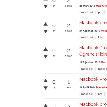
0
2
28 Mart 2018
Mac Aile
oy
cevap
macbook
pro
Macbook pro r
0
2
24 Ağustos 2016
tybo
oy
cevap
macbook
kılıf
Macbook Pro 
0
2
Öğrencisi için
oy
cevap
11 Ağustos 2016
Mac 
macbook
macbo
Macbook Pro 
0
1
21 Eylül 2014
Mac Aile
oy
cevap
macbook
pro
Macbook pro 
–1
2