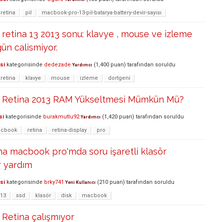
retina
pil
macbook-pro-13-pil-batarya-battery-devir-sayısı
etina 13 2013 sonu: klavye , mouse ve izleme
ün calismiyor.
si
kategorisinde
dedezade
(
1,400
puan)
tarafından
soruldu
Yardımcı
retina
klavye
mouse
izleme
dortgeni
 Retina 2013 RAM Yükseltmesi Mümkün Mü?
si
kategorisinde
burakmutlu92
(
1,420
puan)
tarafından
soruldu
Yardımcı
cbook
retina
retina-display
pro
ina macbook pro'mda soru işaretli klasör
r yardım
si
kategorisinde
brky741
(
210
puan)
tarafından
soruldu
Yeni Kullanıcı
-13
ssd
klasör
disk
macbook
Retina çalışmıyor