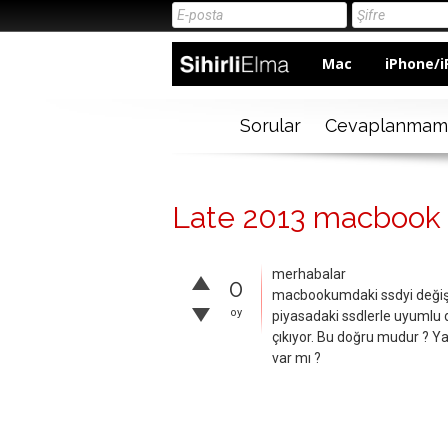
Mac
iPhone/i
Sorular
Cevaplanmam
Late 2013 macbook p
merhabalar
0
macbookumdaki ssdyi değişt
oy
piyasadaki ssdlerle uyumlu 
çıkıyor. Bu doğru mudur ? Ya
var mı ?