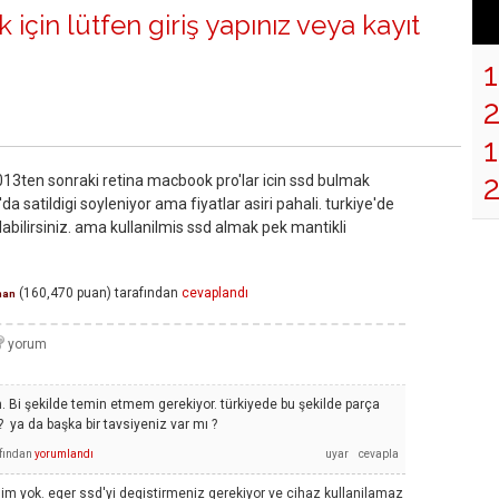
 için lütfen
giriş yapınız
veya
kayıt
1
013ten sonraki retina macbook pro'lar icin ssd bulmak
a satildigi soyleniyor ama fiyatlar asiri pahali. turkiye'de
bulabilirsiniz. ama kullanilmis ssd almak pek mantikli
(
160,470
puan)
tarafından
cevaplandı
man
 Bi şekilde temin etmem gerekiyor. türkiyede bu şekilde parça
? ya da başka bir tavsiyeniz var mı ?
fından
yorumlandı
lgim yok. eger ssd'yi degistirmeniz gerekiyor ve cihaz kullanilamaz