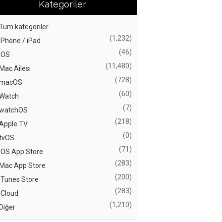
Kategoriler
Tüm kategoriler
(1,232)
iPhone / iPad
(46)
iOS
(11,480)
Mac Ailesi
(728)
macOS
(60)
Watch
(7)
watchOS
(218)
Apple TV
(0)
tvOS
(71)
iOS App Store
(283)
Mac App Store
(200)
iTunes Store
(283)
iCloud
(1,210)
Diğer