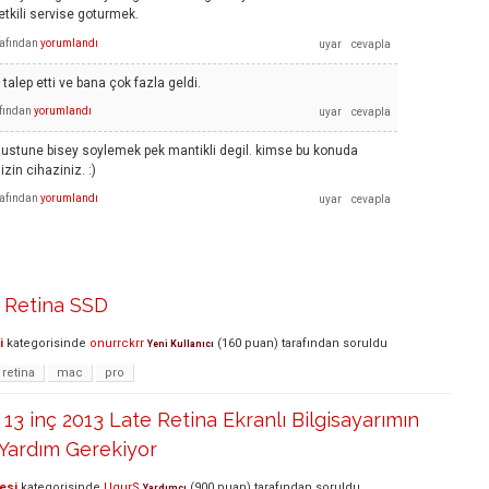
tkili servise goturmek.
rafından
yorumlandı
 talep etti ve bana çok fazla geldi.
fından
yorumlandı
n ustune bisey soylemek pek mantikli degil. kimse bu konuda
in cihaziniz. :)
rafından
yorumlandı
 Retina SSD
i
kategorisinde
onurrckrr
(
160
puan)
tarafından
soruldu
Yeni Kullanıcı
retina
mac
pro
3 inç 2013 Late Retina Ekranlı Bilgisayarımın
 Yardım Gerekiyor
esi
kategorisinde
UgurS
(
900
puan)
tarafından
soruldu
Yardımcı