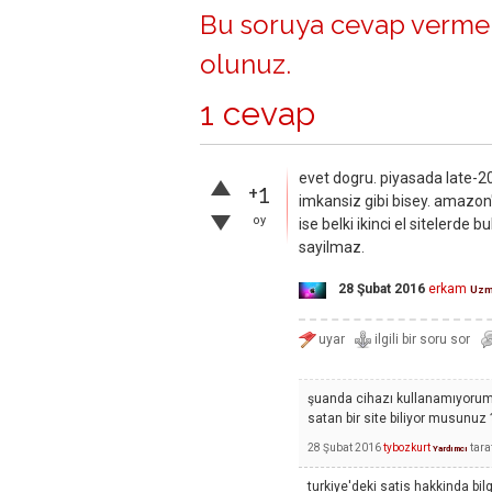
Bu soruya cevap vermek
olunuz
.
1 cevap
evet dogru. piyasada late-2
+1
imkansiz gibi bisey. amazon'd
oy
ise belki ikinci el sitelerde 
sayilmaz.
28 Şubat 2016
erkam
Uz
şuanda cihazı kullanamıyorum.
satan bir site biliyor musunuz 
28 Şubat 2016
tybozkurt
tara
Yardımcı
turkiye'deki satis hakkinda bi