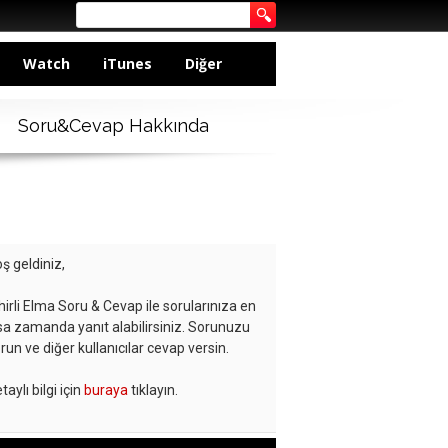
Watch
iTunes
Diğer
Soru&Cevap Hakkında
ş geldiniz,
hirli Elma Soru & Cevap ile sorularınıza en
sa zamanda yanıt alabilirsiniz. Sorunuzu
run ve diğer kullanıcılar cevap versin.
taylı bilgi için
buraya
tıklayın.