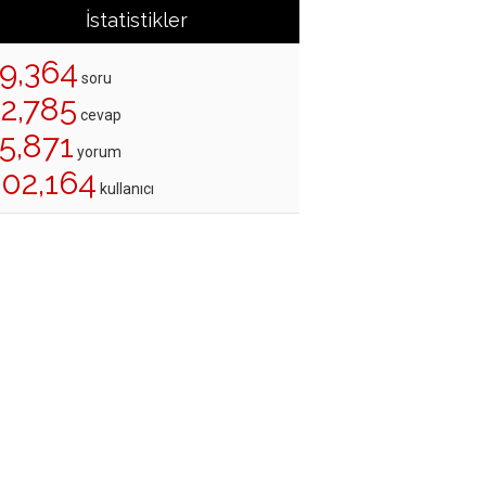
İstatistikler
19,364
soru
22,785
cevap
5,871
yorum
202,164
kullanıcı