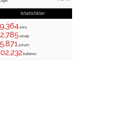
Diğer
İstatistikler
19,364
soru
22,785
cevap
5,871
yorum
202,232
kullanıcı