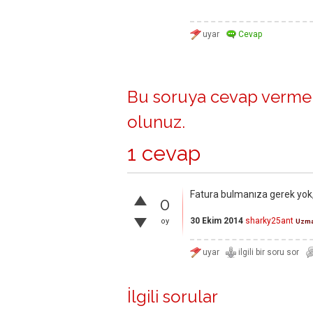
Bu soruya cevap vermek
olunuz
.
1 cevap
Fatura bulmanıza gerek yok, c
0
30 Ekim 2014
sharky25ant
oy
Uzm
İlgili sorular