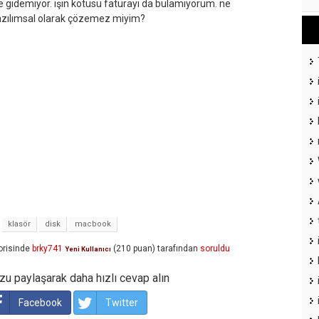
e gidemiyor. işin kötüsü faturayı da bulamıyorum. ne
zılımsal olarak çözemez miyim?
klasör
disk
macbook
risinde
brky741
(
210
puan)
tarafından
soruldu
Yeni Kullanıcı
u paylaşarak daha hızlı cevap alın
Facebook
Twitter