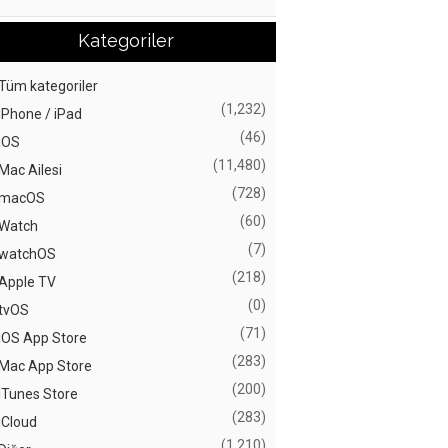
Kategoriler
Tüm kategoriler
(1,232)
iPhone / iPad
(46)
iOS
(11,480)
Mac Ailesi
(728)
macOS
(60)
Watch
(7)
watchOS
(218)
Apple TV
(0)
tvOS
(71)
iOS App Store
(283)
Mac App Store
(200)
iTunes Store
(283)
iCloud
(1,210)