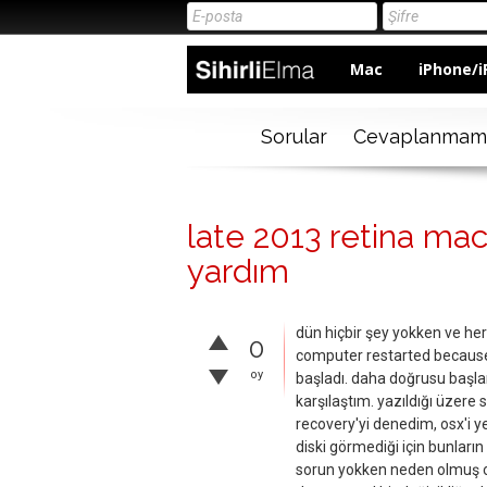
Mac
iPhone/i
Sorular
Cevaplanmam
late 2013 retina mac
yardım
dün hiçbir şey yokken ve her
0
computer restarted because 
oy
başladı. daha doğrusu başlam
karşılaştım. yazıldığı üzer
recovery'yi denedim, osx'i 
diski görmediği için bunların
sorun yokken neden olmuş ola