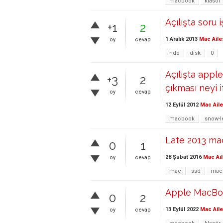
macbook
klasör
Açılışta soru 
+1
2
1 Aralık 2013
Mac Aile
oy
cevap
hdd
disk
0
Açılışta appl
+3
2
çıkması neyi 
oy
cevap
12 Eylül 2012
Mac Aile
macbook
snow-l
Late 2013 mac
0
1
28 Şubat 2016
Mac Ail
oy
cevap
mac
ssd
mac
Apple MacBook
0
2
13 Eylül 2022
Mac Aile
oy
cevap