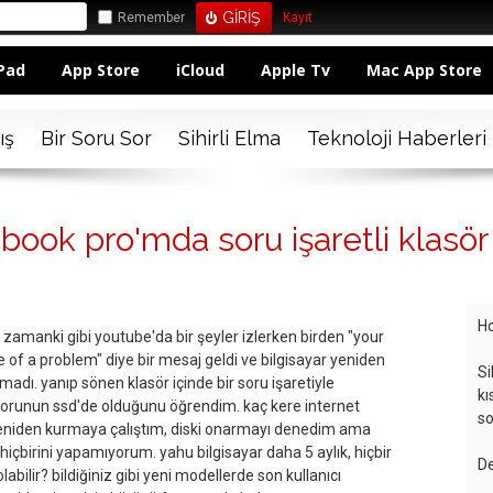
Remember
Kayıt
Pad
App Store
iCloud
Apple Tv
Mac App Store
ış
Bir Soru Sor
Sihirli Elma
Teknoloji Haberleri
book pro'mda soru işaretli klasör
Ho
 zamanki gibi youtube'da bir şeyler izlerken birden "your
of a problem" diye bir mesaj geldi ve bilgisayar yeniden
Si
adı. yanıp sönen klasör içinde bir soru işaretiyle
kı
e sorunun ssd'de olduğunu öğrendim. kaç kere internet
so
yeniden kurmaya çalıştım, diski onarmayı denedim ama
 hiçbirini yapamıyorum. yahu bilgisayar daha 5 aylık, hiçbir
De
bilir? bildiğiniz gibi yeni modellerde son kullanıcı