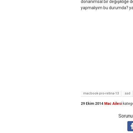
donanımsal bir değişikliğe d
yapmalıyım bu durumda? ya
macbook-pro-retina-13
ssd
29 Ekim 2014
Mac Ailesi
katego
Sorunuz