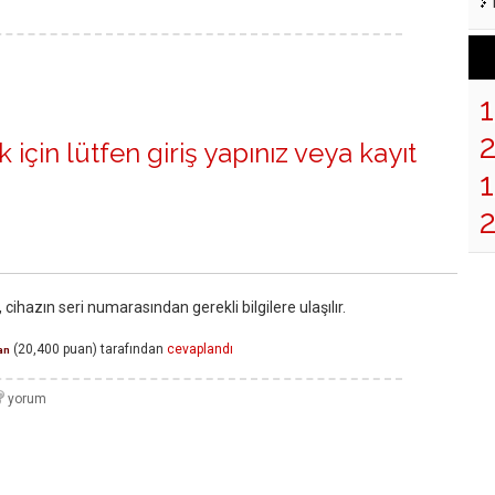
 için lütfen
giriş yapınız
veya
kayıt
1
ihazın seri numarasından gerekli bilgilere ulaşılır.
(
20,400
puan)
tarafından
cevaplandı
an