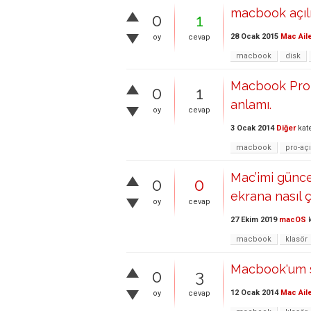
macbook açılı
0
1
28 Ocak 2015
Mac Ail
oy
cevap
macbook
disk
Macbook Pro a
0
1
anlamı.
oy
cevap
3 Ocak 2014
Diğer
kat
macbook
pro-aç
Mac’imi günce
0
0
ekrana nasıl 
oy
cevap
27 Ekim 2019
macOS
k
macbook
klasör
Macbook'um so
0
3
12 Ocak 2014
Mac Ail
oy
cevap