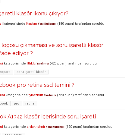
işaretli klasör ikonu çıkıyor?
si
kategorisinde
Kaptan
(
180
puan)
tarafından
soruldu
Yeni Kullanıcı
e logosu çıkmaması ve soru işaretli klasör
ifade ediyor ?
si
kategorisinde
fthklc
(
420
puan)
tarafından
soruldu
Yardımcı
eopard
soru-işaretli-klasör
book pro retina ssd temini ?
esi
kategorisinde
tybozkurt
(
720
puan)
tarafından
soruldu
Yardımcı
book
pro
retina
 A1342 klasör içerisinde soru işareti
si
kategorisinde
ardakndmir
(
120
puan)
tarafından
soruldu
Yeni Kullanıcı