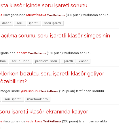
şta klasör içinde soru işareti sorunu
esi
kategorisinde
MustafaKARA
(
330
puan)
tarafından
soruldu
Yeni Kullanıcı
klasör
soru
işareti
soru-işareti
çılma sorunu, soru işaretli klasör simgesinin
egorisinde
occam
(
160
puan)
tarafından
soruldu
Yeni Kullanıcı
ılma
sorunu-hdd
problemi-soru
işaretli
klasör
llerken bozuldu soru işaretli klasör geliyor
çözebilirim?
ategorisinde
yunussnunu
(
120
puan)
tarafından
soruldu
Yeni Kullanıcı
soru-işareti
macbook-pro
ru işaretli klasör ekranında kalıyor
esi
kategorisinde
vedat koca
(
200
puan)
tarafından
soruldu
Yeni Kullanıcı