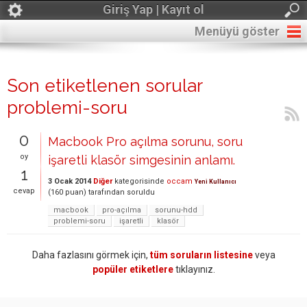
Giriş Yap | Kayıt ol
Menüyü göster
Son etiketlenen sorular
problemi-soru
0
Macbook Pro açılma sorunu, soru
oy
işaretli klasör simgesinin anlamı.
1
3 Ocak 2014
Diğer
kategorisinde
occam
Yeni Kullanıcı
cevap
(
160
puan)
tarafından
soruldu
macbook
pro-açılma
sorunu-hdd
problemi-soru
işaretli
klasör
Daha fazlasını görmek için,
tüm soruların listesine
veya
popüler etiketlere
tıklayınız.