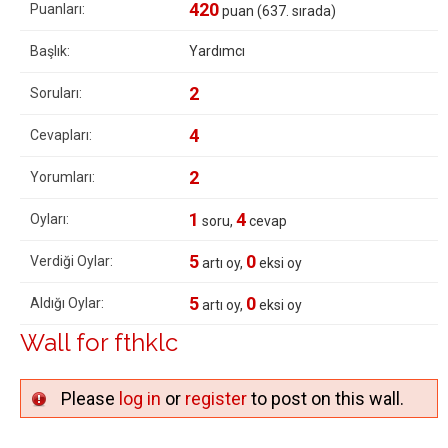
420
Puanları:
puan (
637
. sırada)
Başlık:
Yardımcı
2
Soruları:
4
Cevapları:
2
Yorumları:
1
4
Oyları:
soru,
cevap
5
0
Verdiği Oylar:
artı oy,
eksi oy
5
0
Aldığı Oylar:
artı oy,
eksi oy
Wall for fthklc
Please
log in
or
register
to post on this wall.