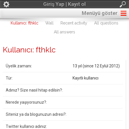
Giriş Yap | Kayıt ol
Menüyü göster
Kullanıcı: fthklc
Wall
Recent activity
All questions
All answers
Kullanıcı: fthklc
Üyelik zamanı:
13 yıl (since 12 Eylül 2012)
Tür:
Kayıtlı kullanıcı
Adınız? Size nasıl hitap edilsin?:
Nerede yaşıyorsunuz?:
Siteniz ya da blogunuzun adresi?:
Twitter kullanıcı adınız: