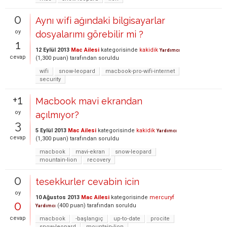
0
Aynı wifi ağındaki bilgisayarlar
oy
dosyalarımı görebilir mi ?
1
12 Eylül 2013
Mac Ailesi
kategorisinde
kakidik
Yardımcı
cevap
(
1,300
puan)
tarafından
soruldu
wifi
snow-leopard
macbook-pro-wifi-internet
security
+1
Macbook mavi ekrandan
oy
açılmıyor?
3
5 Eylül 2013
Mac Ailesi
kategorisinde
kakidik
Yardımcı
cevap
(
1,300
puan)
tarafından
soruldu
macbook
mavi-ekran
snow-leopard
mountain-lion
recovery
0
tesekkurler cevabin icin
oy
10 Ağustos 2013
Mac Ailesi
kategorisinde
mercuryf
0
(
400
puan)
tarafından
soruldu
Yardımcı
cevap
macbook
-başlangıç
up-to-date
procite
snow-leopard
mountain-lion