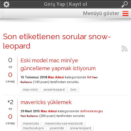
Giriş Yap | Kayıt ol
Menüyü göster
Son etiketlenen sorular snow-
leopard
0
Eski model mac mini'ye
oy
güncelleme yapmak istiyorum
0
15 Temmuz 2018
Mac Ailesi
kategorisinde
N4
Yeni
cevap
(
140
puan)
tarafından
soruldu
Kullanıcı
mac-mini
snow-leopard
lion
+2
mavericks yüklemek
oy
29 Mart 2015
Mac Ailesi
kategorisinde
defneeksioglu
0
(
200
puan)
tarafından
soruldu
Yeni Kullanıcı
cevap
mavericks
mavericks-osx-macbook
macbook-pro
yosemite
snow-leopard