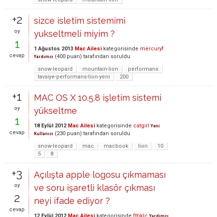
+2
sizce isletim sistemimi
oy
yukseltmeli miyim ?
1
1 Ağustos 2013
Mac Ailesi
kategorisinde
mercuryf
cevap
(
400
puan)
tarafından
soruldu
Yardımcı
snow-leopard
mountain-lion
performans
tavsiye-performans-lion-yeni
200
+1
MAC OS X 10.5.8 işletim sistemi
oy
yükseltme
1
18 Eylül 2012
Mac Ailesi
kategorisinde
catgirl
Yeni
cevap
(
230
puan)
tarafından
soruldu
Kullanıcı
snow-leopard
mac
macbook
lion
10
5
8
+3
Açılışta apple logosu çıkmaması
oy
ve soru işaretli klasör çıkması
2
neyi ifade ediyor ?
cevap
12 Eylül 2012
Mac Ailesi
kategorisinde
fthklc
Yardımcı