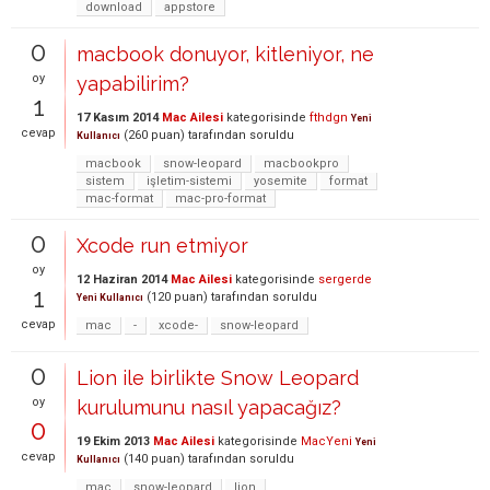
download
appstore
0
macbook donuyor, kitleniyor, ne
oy
yapabilirim?
1
17 Kasım 2014
Mac Ailesi
kategorisinde
fthdgn
Yeni
cevap
(
260
puan)
tarafından
soruldu
Kullanıcı
macbook
snow-leopard
macbookpro
sistem
işletim-sistemi
yosemite
format
mac-format
mac-pro-format
0
Xcode run etmiyor
oy
12 Haziran 2014
Mac Ailesi
kategorisinde
sergerde
1
(
120
puan)
tarafından
soruldu
Yeni Kullanıcı
cevap
mac
-
xcode-
snow-leopard
0
Lion ile birlikte Snow Leopard
oy
kurulumunu nasıl yapacağız?
0
19 Ekim 2013
Mac Ailesi
kategorisinde
MacYeni
Yeni
cevap
(
140
puan)
tarafından
soruldu
Kullanıcı
mac
snow-leopard
lion