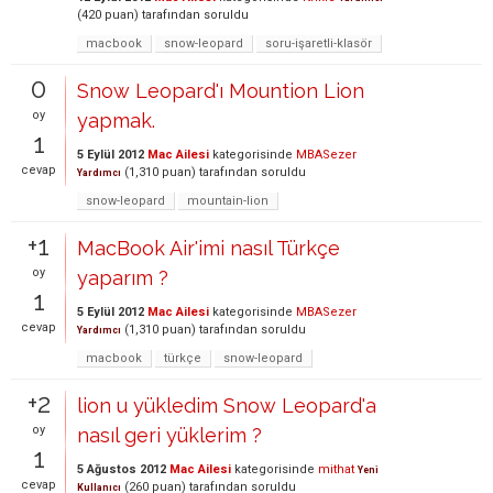
(
420
puan)
tarafından
soruldu
macbook
snow-leopard
soru-işaretli-klasör
0
Snow Leopard'ı Mountion Lion
oy
yapmak.
1
5 Eylül 2012
Mac Ailesi
kategorisinde
MBASezer
cevap
(
1,310
puan)
tarafından
soruldu
Yardımcı
snow-leopard
mountain-lion
+1
MacBook Air'imi nasıl Türkçe
oy
yaparım ?
1
5 Eylül 2012
Mac Ailesi
kategorisinde
MBASezer
cevap
(
1,310
puan)
tarafından
soruldu
Yardımcı
macbook
türkçe
snow-leopard
+2
lion u yükledim Snow Leopard'a
oy
nasıl geri yüklerim ?
1
5 Ağustos 2012
Mac Ailesi
kategorisinde
mithat
Yeni
cevap
(
260
puan)
tarafından
soruldu
Kullanıcı