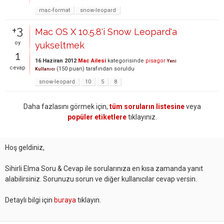
mac-format
snow-leopard
+3
Mac OS X 10.5.8'i Snow Leopard'a
oy
yukseltmek
1
16 Haziran 2012
Mac Ailesi
kategorisinde
pisagor
Yeni
cevap
(
150
puan)
tarafından
soruldu
Kullanıcı
snow-leopard
10
5
8
Daha fazlasını görmek için,
tüm soruların listesine
veya
popüler etiketlere
tıklayınız.
Hoş geldiniz,
Sihirli Elma Soru & Cevap ile sorularınıza en kısa zamanda yanıt
alabilirsiniz. Sorunuzu sorun ve diğer kullanıcılar cevap versin.
Detaylı bilgi için
buraya
tıklayın.