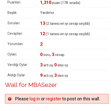
1,310
Puanları:
puan (
178
. sırada)
Başlık:
Yardımcı
13
Soruları:
(
2
tanesi en iyi cevap seçildi)
12
Cevapları:
(
1
tanesi en iyi cevap seçildi)
2
Yorumları:
0
3
Oyları:
soru,
cevap
3
0
Verdiği Oylar:
artı oy,
eksi oy
9
3
Aldığı Oylar:
artı oy,
eksi oy
Wall for MBASezer
Please
log in
or
register
to post on this wall.