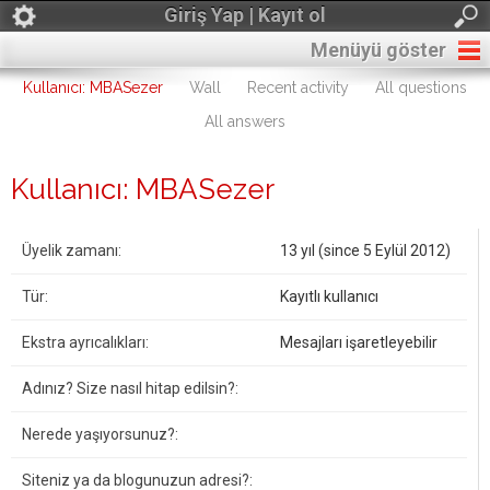
Giriş Yap | Kayıt ol
Menüyü göster
Kullanıcı: MBASezer
Wall
Recent activity
All questions
All answers
Kullanıcı: MBASezer
Üyelik zamanı:
13 yıl (since 5 Eylül 2012)
Tür:
Kayıtlı kullanıcı
Ekstra ayrıcalıkları:
Mesajları işaretleyebilir
Adınız? Size nasıl hitap edilsin?:
Nerede yaşıyorsunuz?:
Siteniz ya da blogunuzun adresi?: