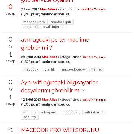
566 Service Uyarısı ?
0
2 Ekim 2014
Mac Ailesi
kategorisinde
JeaNDe
Yardımcı
cevap
(
1,240
puan)
tarafından
soruldu
macbook-pro
macbookpili
macbook-pro-wifi-internet
0
aynı ağdaki pc ler mac ime
oy
girebilir mi ?
1
29 Eylül 2013
Mac Ailesi
kategorisinde
kakidik
Yardımcı
cevap
(
1,300
puan)
tarafından
soruldu
macbook
gizlilik
macbook-pro-wifi-internet
0
Aynı wifi ağındaki bilgisayarlar
oy
dosyalarımı görebilir mi ?
1
12 Eylül 2013
Mac Ailesi
kategorisinde
kakidik
Yardımcı
cevap
(
1,300
puan)
tarafından
soruldu
wifi
snow-leopard
macbook-pro-wifi-internet
security
+1
MACBOOK PRO WİFİ SORUNU