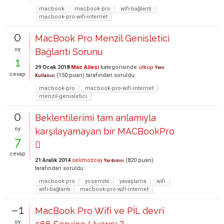
macbook
macbook-pro
wifi-bağlantı
macbook-pro-wifi-internet
0
MacBook Pro Menzil Genisletici
oy
Bağlantı Sorunu
1
29 Ocak 2018
Mac Ailesi
kategorisinde
utkup
Yeni
cevap
(
150
puan)
tarafından
soruldu
Kullanıcı
macbook-pro
macbook-pro-wifi-internet
menzil-genisletici
0
Beklentilerimi tam anlamıyla
oy
karşılayamayan bir MACBookPro
7

cevap
21 Aralık 2014
selimozcay
(
820
puan)
Yardımcı
tarafından
soruldu
macbook-pro
yosemite
yavaşlama
wifi
wifi-bağlantı
macbook-pro-wifi-internet
–1
MacBook Pro Wifi ve PİL devri
oy