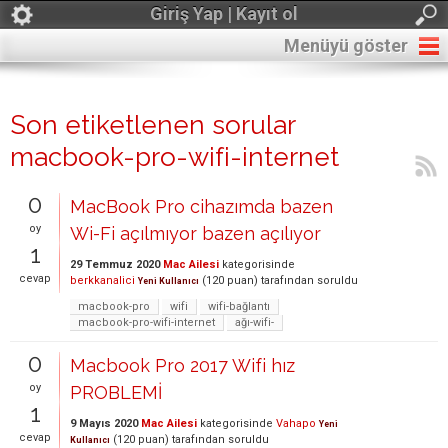
Giriş Yap | Kayıt ol
Menüyü göster
Son etiketlenen sorular
macbook-pro-wifi-internet
0
MacBook Pro cihazımda bazen
oy
Wi-Fi açılmıyor bazen açılıyor
1
29 Temmuz 2020
Mac Ailesi
kategorisinde
cevap
berkkanalici
(
120
puan)
tarafından
soruldu
Yeni Kullanıcı
macbook-pro
wifi
wifi-bağlantı
macbook-pro-wifi-internet
ağı-wifi-
0
Macbook Pro 2017 Wifi hız
oy
PROBLEMİ
1
9 Mayıs 2020
Mac Ailesi
kategorisinde
Vahapo
Yeni
cevap
(
120
puan)
tarafından
soruldu
Kullanıcı