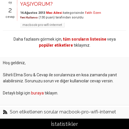
oy
YAŞIYORUM?
2
16 Ağustos 2013
Mac Ailesi
kategorisinde
Fatih Özen
cevap
(
130
puan)
tarafından
soruldu
Yeni Kullanıcı
macbook-pro-wifi-internet
Daha fazlasını görmek için,
tüm soruların listesine
veya
popüler etiketlere
tıklayınız.
Hoş geldiniz,
Sihirli Elma Soru & Cevap ile sorularınıza en kısa zamanda yanıt
alabilirsiniz. Sorunuzu sorun ve diğer kullanıcılar cevap versin.
Detaylı bilgi için
buraya
tıklayın.
Son etiketlenen sorular macbook-pro-wifi-internet
İstatistikler