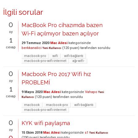
İlgili sorular
0
MacBook Pro cihazımda bazen
oy
Wi-Fi açılmıyor bazen açılıyor
1
29 Temmuz 2020
Mac Ailesi
kategorisinde
cevap
berkkanalici
(
120
puan)
tarafından
soruldu
Yeni Kullanıcı
macbook-pro
wifi
wifi-bağlantı
macbook-pro-wifi-internet
ağı-wifi-
0
Macbook Pro 2017 Wifi hız
oy
PROBLEMİ
1
9 Mayıs 2020
Mac Ailesi
kategorisinde
Vahapo
Yeni
cevap
(
120
puan)
tarafından
soruldu
Kullanıcı
macbook
macbook-pro
wifi-bağlantı
macbook-pro-wifi-internet
0
KYK wifi paylaşma
oy
15 Ekim 2018
Mac Ailesi
kategorisinde
s1
Yeni Kullanıcı
0
(
230
puan)
tarafından
soruldu