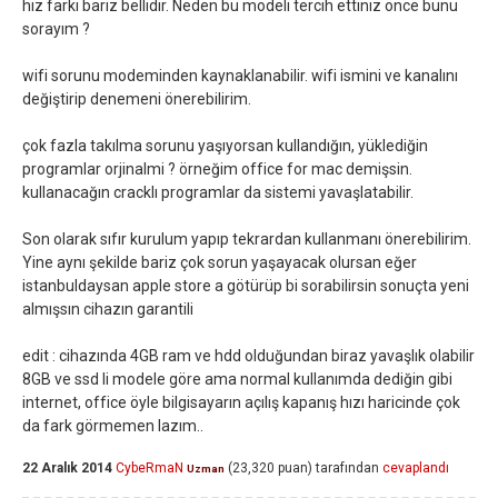
hız farkı bariz bellidir. Neden bu modeli tercih ettiniz önce bunu
sorayım ?
wifi sorunu modeminden kaynaklanabilir. wifi ismini ve kanalını
değiştirip denemeni önerebilirim.
çok fazla takılma sorunu yaşıyorsan kullandığın, yüklediğin
programlar orjinalmi ? örneğim office for mac demişsin.
kullanacağın cracklı programlar da sistemi yavaşlatabilir.
Son olarak sıfır kurulum yapıp tekrardan kullanmanı önerebilirim.
Yine aynı şekilde bariz çok sorun yaşayacak olursan eğer
istanbuldaysan apple store a götürüp bi sorabilirsin sonuçta yeni
almışsın cihazın garantili
edit : cihazında 4GB ram ve hdd olduğundan biraz yavaşlık olabilir
8GB ve ssd li modele göre ama normal kullanımda dediğin gibi
internet, office öyle bilgisayarın açılış kapanış hızı haricinde çok
da fark görmemen lazım..
22 Aralık 2014
CybeRmaN
(
23,320
puan)
tarafından
cevaplandı
Uzman