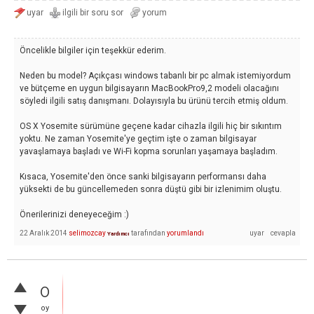
Öncelikle bilgiler için teşekkür ederim.
Neden bu model? Açıkçası windows tabanlı bir pc almak istemiyordum
ve bütçeme en uygun bilgisayarın MacBookPro9,2 modeli olacağını
söyledi ilgili satış danışmanı. Dolayısıyla bu ürünü tercih etmiş oldum.
OS X Yosemite sürümüne geçene kadar cihazla ilgili hiç bir sıkıntım
yoktu. Ne zaman Yosemite'ye geçtim işte o zaman bilgisayar
yavaşlamaya başladı ve Wi-Fi kopma sorunları yaşamaya başladım.
Kısaca, Yosemite'den önce sanki bilgisayarın performansı daha
yüksekti de bu güncellemeden sonra düştü gibi bir izlenimim oluştu.
Önerilerinizi deneyeceğim :)
22 Aralık 2014
selimozcay
tarafından
yorumlandı
Yardımcı
0
oy