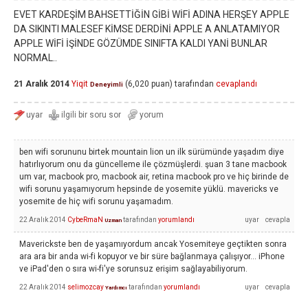
EVET KARDEŞİM BAHSETTİĞİN GİBİ WİFİ ADINA HERŞEY APPLE
DA SIKINTI MALESEF KİMSE DERDİNİ APPLE A ANLATAMIYOR
APPLE WİFİ İŞİNDE GÖZÜMDE SINIFTA KALDI YANİ BUNLAR
NORMAL..
21 Aralık 2014
Yiqit
(
6,020
puan)
tarafından
cevaplandı
Deneyimli
ben wifi sorununu birtek mountain lion un ilk sürümünde yaşadım diye
hatırlıyorum onu da güncelleme ile çözmüşlerdi. şuan 3 tane macbook
um var, macbook pro, macbook air, retina macbook pro ve hiç birinde de
wifi sorunu yaşamıyorum hepsinde de yosemite yüklü. mavericks ve
yosemite de hiç wifi sorunu yaşamadım.
22 Aralık 2014
CybeRmaN
tarafından
yorumlandı
Uzman
Maverickste ben de yaşamıyordum ancak Yosemiteye geçtikten sonra
ara ara bir anda wi-fi kopuyor ve bir süre bağlanmaya çalışıyor... iPhone
ve iPad'den o sıra wi-fi'ye sorunsuz erişim sağlayabiliyorum.
22 Aralık 2014
selimozcay
tarafından
yorumlandı
Yardımcı