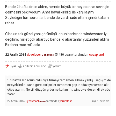
Bende 2 hafta önce aldım, hemde büyük bir heyecan ve sevinçle
gelmesini bekliyodum. Ama hayal kırıklıgı ile karşılaştm.
Söyledigin tüm sorunlar bende de vardı. iade ettim. şimdi kafam
rahat.
Cihazın tek güzel yanı görünüşü. onun haricinde windowstan iyi
değilmiş millet çok abartıyo bende o abartanlar yüzünden aldım
Birdaha mac mi? asla
22 Aralık 2014
developer
(
5,480
puan)
tarafından
cevaplandı
Deneyimli
1 cihazda bir sorun oldu diye firmayı tamamen silmek yanlış. Değişim de
isteyebilirdin. Bana göre asıl pc ler tamamen çöp. Bedavaya versen alır
çöpe atarım. Ne pili düzgün gider ne kullanımı, windows desen direk çöp
zaten.
22 Aralık 2014
CybeRmaN
tarafından
yorumlandı
Uzman