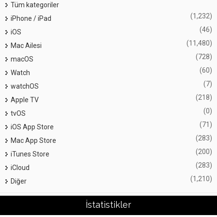
Tüm kategoriler
(1,232)
iPhone / iPad
(46)
iOS
(11,480)
Mac Ailesi
(728)
macOS
(60)
Watch
(7)
watchOS
(218)
Apple TV
(0)
tvOS
(71)
iOS App Store
(283)
Mac App Store
(200)
iTunes Store
(283)
iCloud
(1,210)
Diğer
İstatistikler