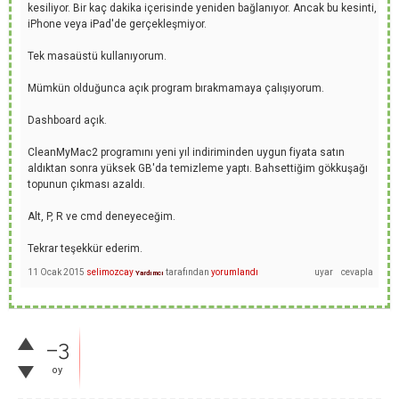
kesiliyor. Bir kaç dakika içerisinde yeniden bağlanıyor. Ancak bu kesinti,
iPhone veya iPad'de gerçekleşmiyor.
Tek masaüstü kullanıyorum.
Mümkün olduğunca açık program bırakmamaya çalışıyorum.
Dashboard açık.
CleanMyMac2 programını yeni yıl indiriminden uygun fiyata satın
aldıktan sonra yüksek GB'da temizleme yaptı. Bahsettiğim gökkuşağı
topunun çıkması azaldı.
Alt, P, R ve cmd deneyeceğim.
Tekrar teşekkür ederim.
11 Ocak 2015
selimozcay
tarafından
yorumlandı
Yardımcı
–3
oy