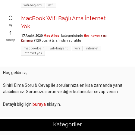
wifi-bağlantı
wifi
0
MacBook Wifi Bağlı Ama İnternet
oy
Yok
1
17 Aralık 2020
Mac Ailesi
kategorisinde
the_kawer
Yeni
cevap
(
120
puan)
tarafından
soruldu
Kullanıcı
macbook-air
wifi-bağlantı
wifi
internet
internet-yok
Hoş geldiniz,
Sihirli Elma Soru & Cevap ile sorularınıza en kısa zamanda yanıt
alabilirsiniz. Sorunuzu sorun ve diğer kullanıcılar cevap versin.
Detaylı bilgi için
buraya
tıklayın.
Kategoriler