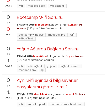
cevap
wifi
macbook-pro
wifi-bağlantı
0
Bootcamp Wifi Sorunu
oy
17 Mayıs 2018
Mac Ailesi
kategorisinde
c.srkan
Yeni
0
(
160
puan)
tarafından
soruldu
Kullanıcı
cevap
bootcamp-windows
macbook-pro
wifi
wifi-bağlantı
0
Yoğun Ağlarda Bağlantı Sorunu
oy
19 Mart 2016
Mac Ailesi
kategorisinde
Dejavu
Yardımcı
1
(
670
puan)
tarafından
soruldu
cevap
wifi
wifi-bağlantı
yoğun
bağlantı-sorunu
macbook-pro
ağ
0
Aynı wifi ağındaki bilgisayarlar
oy
dosyalarımı görebilir mi ?
1
12 Eylül 2013
Mac Ailesi
kategorisinde
kakidik
Yardımcı
cevap
(
1,300
puan)
tarafından
soruldu
wifi
snow-leopard
macbook-pro-wifi-internet