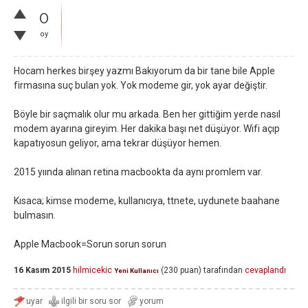
0
oy
Hocam herkes birşey yazmı Bakıyorum da bir tane bile Apple
firmasına suç bulan yok. Yok modeme gir, yok ayar değiştir.
Böyle bir saçmalık olur mu arkada. Ben her gittiğim yerde nasıl
modem ayarına gireyim. Her dakika başı net düşüyor. Wifi açıp
kapatıyosun geliyor, ama tekrar düşüyor hemen.
2015 yıında alınan retina macbookta da aynı promlem var.
Kısaca; kimse modeme, kullanıcıya, ttnete, uydunete baahane
bulmasın.
Apple Macbook=Sorun sorun sorun
16 Kasım 2015
hilmicekic
(
230
puan)
tarafından
cevaplandı
Yeni Kullanıcı