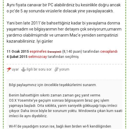
Aynı fiyata canavar bir PC alabilirdiniz bu kesinlikle doğru ancak
o pc'de 5 ay sonunda virüslerle dolacak yine yavaşlayacaktı.
Yani ben late 2011'de bahsettiğiniz kadar bi yavaşlama donma
yaşamadım ve bilgisyarımın her detayını çok seviyorum,umarım
yardımcı olabilmişimdir ve umarım Mac'e yeniden sempatinizi
kazanabilirsiniz. İyi günler
11 Ocak 2015
esprinefes
(
8,140
puan)
tarafından
cevaplandı
Deneyimli
4 Şubat 2015
selimozcay
tarafından
seçilmiş
Bilgi paylaşımınız için öncelikle teşekkürlerimi sunarım.
Benim bahsettiğim sıkıntı zaman zaman geç yanıt verme.
OS X Yosemite'ye geçişim sonrası bilgisayarım biraz geç işlem
yapmaya başladı. Orta sıklıkta, yarım saniyelik gökkuşağı topu imleci
çıkıyor. Daha önce böyle bir sorunum yoktu. Windowsta çıkan kum saati
imleci ile aynı diyebiliriz.
Wi-Fi'de yaşadığım sorun ise, bağlı iken birden wi-fi kendiliğinden