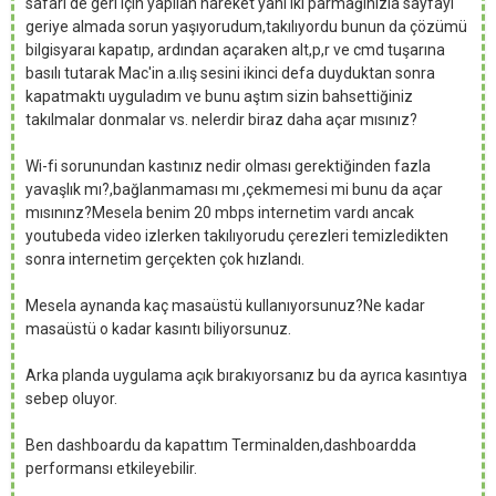
safari de geri için yapılan hareket yani iki parmağınızla sayfayı
geriye almada sorun yaşıyorudum,takılıyordu bunun da çözümü
bilgisyaraı kapatıp, ardından açaraken alt,p,r ve cmd tuşarına
basılı tutarak Mac'in a.ılış sesini ikinci defa duyduktan sonra
kapatmaktı uyguladım ve bunu aştım sizin bahsettiğiniz
takılmalar donmalar vs. nelerdir biraz daha açar mısınız?
Wi-fi sorunundan kastınız nedir olması gerektiğinden fazla
yavaşlık mı?,bağlanmaması mı ,çekmemesi mi bunu da açar
mısınınz?Mesela benim 20 mbps internetim vardı ancak
youtubeda video izlerken takılıyorudu çerezleri temizledikten
sonra internetim gerçekten çok hızlandı.
Mesela aynanda kaç masaüstü kullanıyorsunuz?Ne kadar
masaüstü o kadar kasıntı biliyorsunuz.
Arka planda uygulama açık bırakıyorsanız bu da ayrıca kasıntıya
sebep oluyor.
Ben dashboardu da kapattım Terminalden,dashboardda
performansı etkileyebilir.