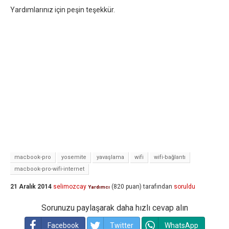
Yardımlarınız için peşin teşekkür.
macbook-pro
yosemite
yavaşlama
wifi
wifi-bağlantı
macbook-pro-wifi-internet
21 Aralık 2014
selimozcay
(
820
puan)
tarafından
soruldu
Yardımcı
Sorunuzu paylaşarak daha hızlı cevap alın
Facebook
Twitter
WhatsApp