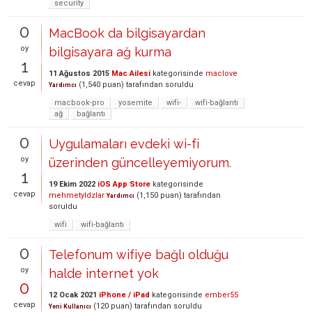
security
0
MacBook da bilgisayardan
oy
bilgisayara ağ kurma
1
11 Ağustos 2015
Mac Ailesi
kategorisinde
maclove
cevap
(
1,540
puan)
tarafından
soruldu
Yardımcı
macbook-pro
yosemite
wifi-
wifi-bağlantı
ağ
bağlantı
0
Uygulamaları evdeki wi-fi
oy
üzerinden güncelleyemiyorum.
1
19 Ekim 2022
iOS App Store
kategorisinde
cevap
mehmetyldzlar
(
1,150
puan)
tarafından
Yardımcı
soruldu
wifi
wifi-bağlantı
0
Telefonum wifiye bağlı olduğu
oy
halde internet yok
0
12 Ocak 2021
iPhone / iPad
kategorisinde
ember55
cevap
(
120
puan)
tarafından
soruldu
Yeni Kullanıcı