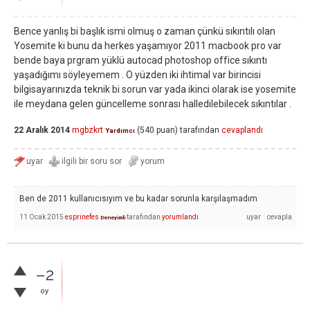
Bence yanlış bi başlık ismi olmuş o zaman çünkü sıkıntılı olan
Yosemite ki bunu da herkes yaşamıyor 2011 macbook pro var
bende baya prgram yüklü autocad photoshop office sıkıntı
yaşadığımı söyleyemem . O yüzden iki ihtimal var birincisi
bilgisayarınızda teknik bi sorun var yada ikinci olarak ise yosemite
ile meydana gelen güncelleme sonrası halledilebilecek sıkıntılar .
22 Aralık 2014
mgbzkrt
(
540
puan)
tarafından
cevaplandı
Yardımcı
Ben de 2011 kullanıcısıyım ve bu kadar sorunla karşılaşmadım
11 Ocak 2015
esprinefes
tarafından
yorumlandı
Deneyimli
–2
oy