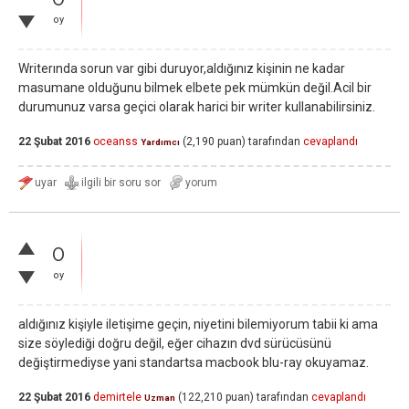
oy
Writerında sorun var gibi duruyor,aldığınız kişinin ne kadar
masumane olduğunu bilmek elbete pek mümkün değil.Acil bir
durumunuz varsa geçici olarak harici bir writer kullanabilirsiniz.
22 Şubat 2016
oceanss
(
2,190
puan)
tarafından
cevaplandı
Yardımcı
0
oy
aldığınız kişiyle iletişime geçin, niyetini bilemiyorum tabii ki ama
size söylediği doğru değil, eğer cihazın dvd sürücüsünü
değiştirmediyse yani standartsa macbook blu-ray okuyamaz.
22 Şubat 2016
demirtele
(
122,210
puan)
tarafından
cevaplandı
Uzman