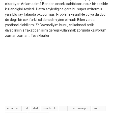
cikartiyor. Anlamadim? Benden onceki sahibi sorunsuz bir sekilde
kullandigini soyledi. Hatta soyledigine gore bu super writermis
yani blu ray falanda okuyormus. Problem kesinlikle cd ya da dvd
de degil bir cok farkli cd denedim yine olmadi. Bilen varsa
yardimci olabilir mi ?? Cozmeliyim bunu, cd kalmadi artik
diyebilirsiniz fakat ben isim geregi kullanmak zorunda kaliyorum
zaman zaman.. Tesekkurler
elcapitan
cd
dvd
macbook
pro
macbook-pro
sorunu