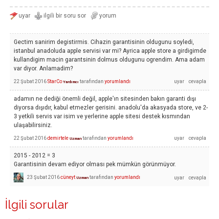
Gectim sanirim degistirmis. Cihazin garantisinin oldugunu soyledi,
istanbul anadoluda apple servisi var mi? Ayrica apple store a girdigimde
kullandigim macin garantsinin dolmus oldugunu ogrendim. Ama adam
var diyor. Anlamadim?
22 Şubat 2016
StarCo
tarafından
yorumlandı
Yardımcı
adamın ne dediği önemli değil, apple'ın sitesinden bakın garanti dışı
diyorsa dışıdır, kabul etmezler gerisini. anadolu'da akasyada store, ve 2-
3 yetkili servis var isim ve yerlerine apple sitesi destek kısmından
ulaşabilirsiniz.
22 Şubat 2016
demirtele
tarafından
yorumlandı
Uzman
2015 - 2012 = 3
Garantisinin devam ediyor olması pek mümkün görünmüyor.
23 Şubat 2016
cüneyt
tarafından
yorumlandı
Uzman
İlgili sorular