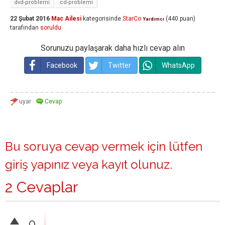
dvd-problemi
cd-problemi
22 Şubat 2016
Mac Ailesi
kategorisinde
StarCo
(
440
puan)
Yardımcı
tarafından
soruldu
Sorunuzu paylaşarak daha hızlı cevap alın
Facebook
Twitter
WhatsApp
Bu soruya cevap vermek için lütfen
giriş yapınız
veya
kayıt olunuz
.
2 Cevaplar
0