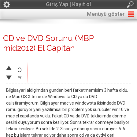
Giriş Yap | Kayıt ol
Menüyü göster
CD ve DVD Sorunu (MBP
mid2012) El Capitan
0
oy
Bilgisayari aldigimdan gunden beri farketmemisim 3 hafta oldu,
ne Mac OS X te ne de Windows ta CD ya da DVD
calistiramiyorum. Bilgisayar mac ve windowsta ikisindede DVD
romu goruyor yani yazilimsal bir problem yok suruculer win10 ve
mac el capitanda yuklu. Fakat CD ya da DVD taktigimda donme
sesini duyuyorum sonra kesiliyor. Sonra tekrar donmeye basliyor
tekrar kesiliyor. Bu sekilde 2-3 saniye dönüp sonra duruyor. 5-6
kez bu islem tekrar ediyor daha sonra cd ya da dvdyi geri