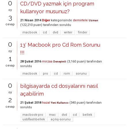
0
CD/DVD yazmak için program
oy
kullanıyor musunuz?
3
21 Nisan 2014
Diğer
kategorisinde
demirtele
Uzman
cevap
(
122,210
puan)
tarafından
soruldu
macbook
cd
dvd
writer
finder
0
13' Macbook pro Cd Rom Sorunu
oy
!!!
1
28 Şubat 2016
mirzaa
(
3,160
puan)
tarafından
Deneyimli
cevap
soruldu
macbook
pro
cd
rom
sorunu
0
bilgisayarda cd dosyalarını nasıl
oy
açabilirim
2
21 Şubat 2018
hazal
(
340
puan)
tarafından
Yeni Kullanıcı
cevap
soruldu
macbook-pro
mac
dvd
cd
bellek
usbflashbellek
açılış-sorunu