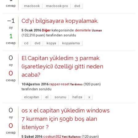
cevap
macbook
macbook-pro
dvd
–1
Cd'yi bilgisayara kopyalamak.
oy
5 Ocak 2016
Diğer
kategorisinde
demirtele
Uzman
1
(
122,210
puan)
tarafından
soruldu
cevap
cd
dvd
kopya
kopyalama
0
El Capitan yükledim 3 parmak
oy
(işaretleyici) özelliği gitti neden
0
acaba?
cevap
10 Ağustos 2016
rapper-reset
(
920
puan)
Yardımcı
tarafından
soruldu
elcapitan
el
sorunu
hafıza
x
0
os x el capitan yükledim windows
oy
7 kurmam için 50gb boş alan
0
isteniyor ?
cevap
5 Şubat 2016
coskun352
(
120
puan)
Yeni Kullanıcı