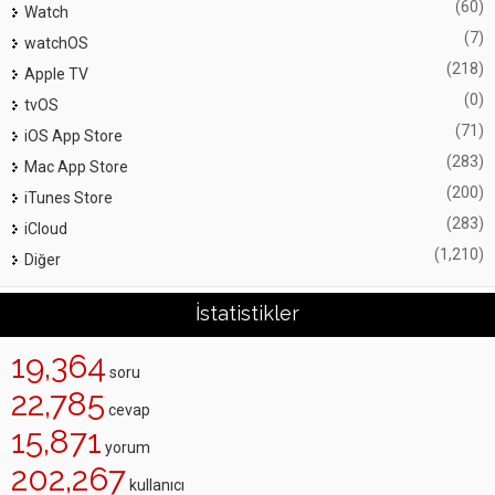
(60)
Watch
(7)
watchOS
(218)
Apple TV
(0)
tvOS
(71)
iOS App Store
(283)
Mac App Store
(200)
iTunes Store
(283)
iCloud
(1,210)
Diğer
İstatistikler
19,364
soru
22,785
cevap
15,871
yorum
202,267
kullanıcı