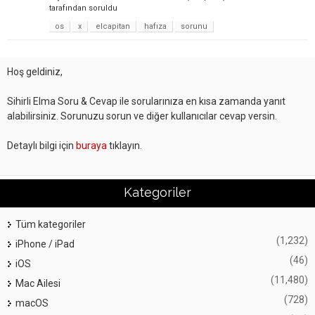
tarafından
soruldu
os
x
elcapitan
hafıza
sorunu
Hoş geldiniz,
Sihirli Elma Soru & Cevap ile sorularınıza en kısa zamanda yanıt
alabilirsiniz. Sorunuzu sorun ve diğer kullanıcılar cevap versin.
Detaylı bilgi için
buraya
tıklayın.
Kategoriler
Tüm kategoriler
(1,232)
iPhone / iPad
(46)
iOS
(11,480)
Mac Ailesi
(728)
macOS