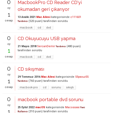
0
MacbookPro CD Reader CD'yi
oy
okumadan geri çıkarıyor
1
13 Aralık 2021
Mac Ailesi
kategorisinde
c111601
cevap
(
520
puan)
tarafından
soruldu
Yardımcı
macbook
cd
dvd
0
CD Okuyucuyu USB yapma
oy
21 Mayıs 2018
SercanDemir
(
480
puan)
Yardımcı
1
tarafından
soruldu
cevap
macbook
cd
dvd
0
CD sıkışması
oy
29 Temmuz 2016
Mac Ailesi
kategorisinde
55yavuz55
1
(
760
puan)
tarafından
soruldu
Yardımcı
cevap
macbook-pro
cd
sorunu
sıkıştı
0
macbook portable dvd sorunu
oy
25 Eylül 2022
macOS
kategorisinde
Macossxxx
Yeni
1
(
310
puan)
tarafından
soruldu
Kullanıcı