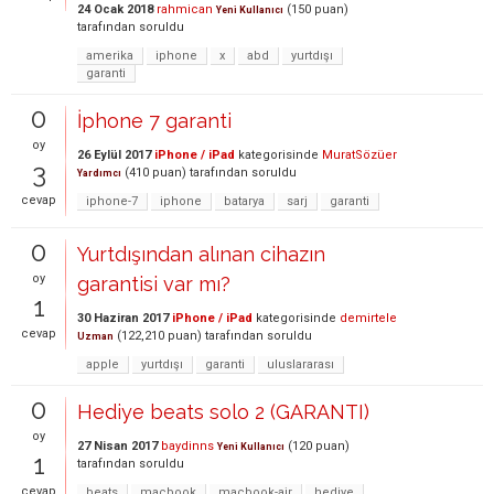
24 Ocak 2018
rahmican
(
150
puan)
Yeni Kullanıcı
tarafından
soruldu
amerika
iphone
x
abd
yurtdışı
garanti
0
İphone 7 garanti
oy
26 Eylül 2017
iPhone / iPad
kategorisinde
MuratSözüer
3
(
410
puan)
tarafından
soruldu
Yardımcı
cevap
iphone-7
iphone
batarya
sarj
garanti
0
Yurtdışından alınan cihazın
oy
garantisi var mı?
1
30 Haziran 2017
iPhone / iPad
kategorisinde
demirtele
cevap
(
122,210
puan)
tarafından
soruldu
Uzman
apple
yurtdışı
garanti
uluslararası
0
Hediye beats solo 2 (GARANTI)
oy
27 Nisan 2017
baydinns
(
120
puan)
Yeni Kullanıcı
1
tarafından
soruldu
cevap
beats
macbook
macbook-air
hediye