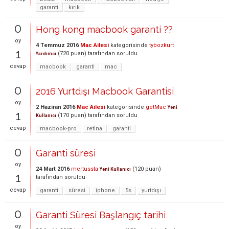
garanti
kırık
0
Hong kong macbook garanti ??
oy
4 Temmuz 2016
Mac Ailesi
kategorisinde
tybozkurt
1
(
720
puan)
tarafından
soruldu
Yardımcı
cevap
macbook
garanti
mac
0
2016 Yurtdışı Macbook Garantisi
oy
2 Haziran 2016
Mac Ailesi
kategorisinde
getMac
Yeni
1
(
170
puan)
tarafından
soruldu
Kullanıcı
cevap
macbook-pro
retina
garanti
0
Garanti süresi
oy
24 Mart 2016
mertussta
(
120
puan)
Yeni Kullanıcı
1
tarafından
soruldu
cevap
garanti
süresi
iphone
5s
yurtdışı
0
Garanti Süresi Başlangıç tarihi
oy