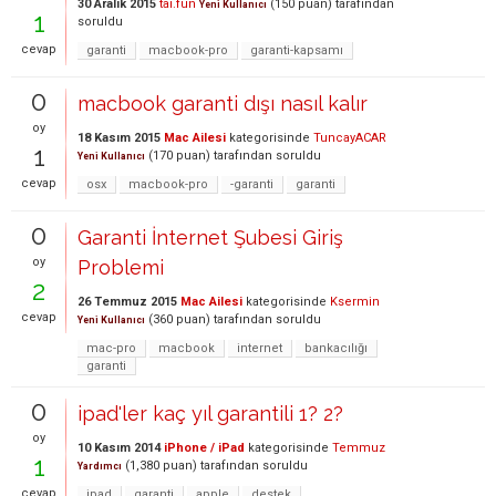
30 Aralık 2015
tai.fun
(
150
puan)
tarafından
Yeni Kullanıcı
1
soruldu
cevap
garanti
macbook-pro
garanti-kapsamı
0
macbook garanti dışı nasıl kalır
oy
18 Kasım 2015
Mac Ailesi
kategorisinde
TuncayACAR
1
(
170
puan)
tarafından
soruldu
Yeni Kullanıcı
cevap
osx
macbook-pro
-garanti
garanti
0
Garanti İnternet Şubesi Giriş
oy
Problemi
2
26 Temmuz 2015
Mac Ailesi
kategorisinde
Ksermin
cevap
(
360
puan)
tarafından
soruldu
Yeni Kullanıcı
mac-pro
macbook
internet
bankacılığı
garanti
0
ipad'ler kaç yıl garantili 1? 2?
oy
10 Kasım 2014
iPhone / iPad
kategorisinde
Temmuz
1
(
1,380
puan)
tarafından
soruldu
Yardımcı
cevap
ipad
garanti
apple
destek