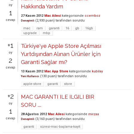
oy
Hakkında Yardım
1
27 Kasım 2012
Mac Ailesi
kategorisinde
ccemboz
cevap
(
2,930
puan)
tarafından
soruldu
Deneyimli
mac
ram
garanti
16
gb
16gb
upgrade
mbp
+1
Türkiye'ye Apple Store Açılması
oy
Yurtdışından Alınan Ürünler İçin
2
Garanti Sağlar mı?
cevap
13 Kasım 2012
Mac App Store
kategorisinde
kubilay
(
130
puan)
tarafından
soruldu
Yeni Kullanıcı
apple-store
garanti
store
+2
MAC GARANTI ILE ILGILI BIR
oy
SORU ....
1
28 Ağustos 2012
Mac Ailesi
kategorisinde
mirzaa
cevap
(
3,160
puan)
tarafından
soruldu
Deneyimli
garanti
süresi-mac-başlama-kayit