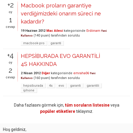
+2
Macbook proların garantiye
oy
verdiğimizdeki onarım süreci ne
1
kadardır?
cevap
19 Haziran 2012
Mac Ailesi
kategorisinde
Erdiinam
Yeni
(
140
puan)
tarafından
soruldu
Kullanıcı
macbook-pro
garanti
+4
HEPSİBURADA EVO GARANTİLİ
oy
4S HAKKINDA
2
2 Nisan 2012
Diğer
kategorisinde
emraha06
Yeni
cevap
(
160
puan)
tarafından
soruldu
Kullanıcı
hepsiburada
4s
evo
garanti
garantili
iphone
Daha fazlasını görmek için,
tüm soruların listesine
veya
popüler etiketlere
tıklayınız.
Hoş geldiniz,