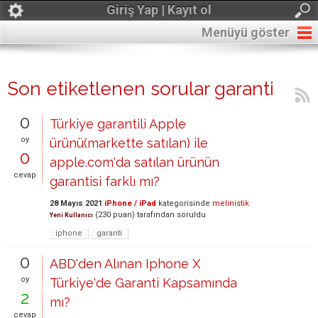
Giriş Yap | Kayıt ol
Menüyü göster
Son etiketlenen sorular garanti
0
Türkiye garantili Apple
oy
ürünü(markette satılan) ile
0
apple.com'da satılan ürünün
cevap
garantisi farklı mı?
28 Mayıs 2021
iPhone / iPad
kategorisinde
melinistik
(
230
puan)
tarafından
soruldu
Yeni Kullanıcı
iphone
garanti
0
ABD'den Alınan Iphone X
oy
Türkiye'de Garanti Kapsamında
2
mı?
cevap