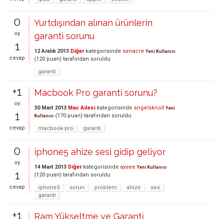
0
Yurtdışından alınan ürünlerin
oy
garanti sorunu
1
12 Aralık 2013
Diğer
kategorisinde
senacre
Yeni Kullanıcı
cevap
(
120
puan)
tarafından
soruldu
garanti
+1
Macbook Pro garanti sorunu?
oy
30 Mart 2013
Mac Ailesi
kategorisinde
angelsknoll
Yeni
1
(
170
puan)
tarafından
soruldu
Kullanıcı
cevap
macbook-pro
garanti
0
iphone5 ahize sesi gidip geliyor
oy
14 Mart 2013
Diğer
kategorisinde
aysee
Yeni Kullanıcı
1
(
120
puan)
tarafından
soruldu
cevap
iphone5
sorun
problem
ahize
ses
garanti
+1
Ram Yükseltme ve Garanti