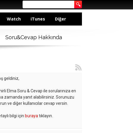
Watch
iTunes
Diğer
Soru&Cevap Hakkında
ş geldiniz,
hirli Elma Soru & Cevap ile sorularınıza en
sa zamanda yanıt alabilirsiniz. Sorunuzu
run ve diğer kullanıcılar cevap versin.
taylı bilgi için
buraya
tıklayın.