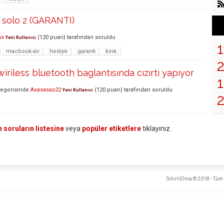
 solo 2 (GARANTI)
ns
(
120
puan)
tarafından
soruldu
Yeni Kullanıcı
macbook-air
hediye
garanti
kırık
iriless bluetooth baglantısında cızırtı yapıyor
1
egorisinde
Asasasas22
(
120
puan)
tarafından
soruldu
Yeni Kullanıcı
 soruların listesine
veya
popüler etiketlere
tıklayınız.
SihirliElma © 2018 - Tüm 