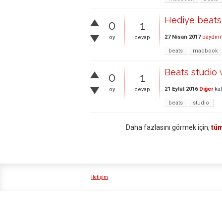
Hediye beats
0
1
27 Nisan 2017
baydin
oy
cevap
beats
macbook
Beats studio w
0
1
21 Eylül 2016
Diğer
kat
oy
cevap
beats
studio
Daha fazlasını görmek için,
tüm
İletişim