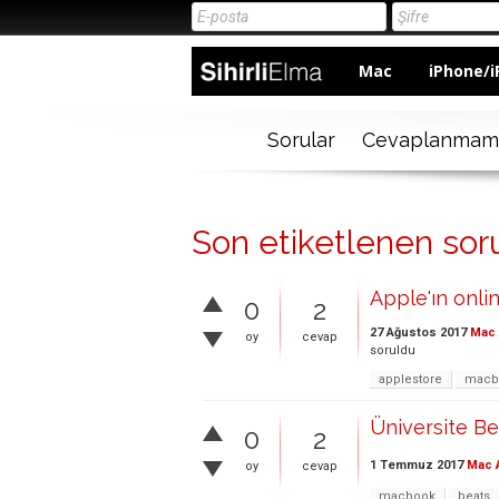
Mac
iPhone/i
Sorular
Cevaplanmam
Son etiketlenen sor
Apple'ın onli
0
2
27 Ağustos 2017
Mac 
oy
cevap
soruldu
applestore
macb
Üniversite B
0
2
1 Temmuz 2017
Mac A
oy
cevap
macbook
beats