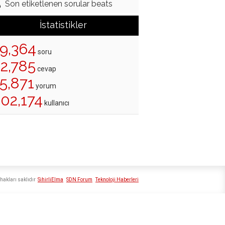
Son etiketlenen sorular beats
İstatistikler
19,364
soru
22,785
cevap
5,871
yorum
202,174
kullanıcı
hakları saklıdır
SihirliElma
SDN Forum
Teknoloji Haberleri