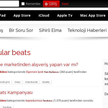
Remember
Kayıt
Pad
App Store
iCloud
Apple Tv
Mac App Store
ış
Bir Soru Sor
Sihirli Elma
Teknoloji Haberleri
ular beats
Ho
ne marketinden alışveriş yapan var mı?
Ailesi
kategorisinde
Egemen İpek
(
260
puan)
tarafından
Yeni Kullanıcı
Si
kı
ook-pro
mac
macbook
beats
so
eats Kampanyası
De
ilesi
kategorisinde
kayradurmus
(
1,570
puan)
tarafından
soruldu
Yardımcı
hediye