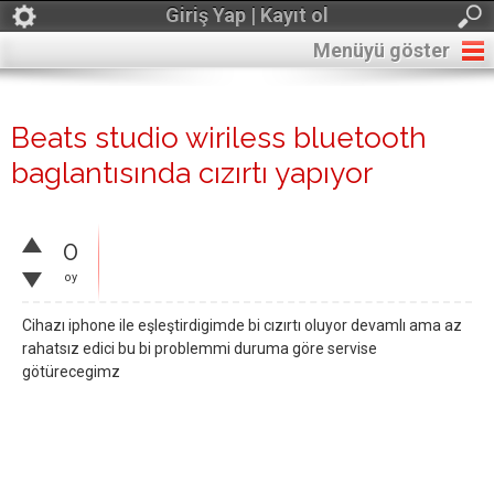
Giriş Yap | Kayıt ol
Menüyü göster
Beats studio wiriless bluetooth
baglantısında cızırtı yapıyor
0
oy
Cihazı iphone ile eşleştirdigimde bi cızırtı oluyor devamlı ama az
rahatsız edici bu bi problemmi duruma göre servise
götürecegimz