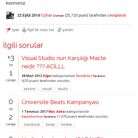
kesmeniz.
22 Eylül 2016
Ozhan
(
25,720
puan)
tarafından
cevaplandı
Uzman
İlgili sorular
+3
Visual Studio nun Karşılığı Macte
oy
nedir ??? ACİLLL
1
28 Mart 2012
Diğer
kategorisinde
fikretbilici
Yardımcı
cevap
(
670
puan)
tarafından
soruldu
yazılım
-visual
studio
0
Üniversite Beats Kampanyası
oy
1 Temmuz 2017
Mac Ailesi
kategorisinde
2
kayradurmus
(
1,570
puan)
tarafından
soruldu
Yardımcı
cevap
macbook
beats
hediye