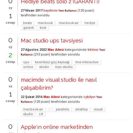
0
Hediye beats solo 2 (GARANTI)
oy
27 Nisan 2017
baydinns
(
120
puan)
Yeni Kullanıcı
1
tarafından
soruldu
cevap
beats
macbook
macbook-air
hediye
garanti
kırık
0
Mac studio ups tavsiyesi
oy
27 Ağustos 2022
Mac Ailesi
kategorisinde
trklmsr
Yeni
2
(
210
puan)
tarafından
soruldu
Kullanıcı
cevap
ups
kesintisiz-güç-kaynağı
line-interactive
online
studio
mac-studio
0
macimde visual studio ile nasıl
oy
çalışabilirim?
1
22 Şubat 2016
Mac Ailesi
kategorisinde
cybilyor
Yeni
cevap
(
120
puan)
tarafından
soruldu
Kullanıcı
macbook-air
-
parallels
desktop
visual
studio
c#
0
Apple'ın online marketinden