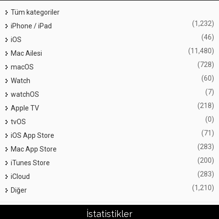
Tüm kategoriler
(1,232)
iPhone / iPad
(46)
iOS
(11,480)
Mac Ailesi
(728)
macOS
(60)
Watch
(7)
watchOS
(218)
Apple TV
(0)
tvOS
(71)
iOS App Store
(283)
Mac App Store
(200)
iTunes Store
(283)
iCloud
(1,210)
Diğer
İstatistikler