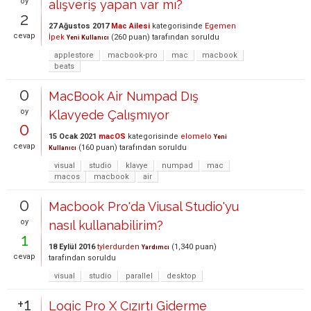
oy
alışveriş yapan var mı?
2
27 Ağustos 2017
Mac Ailesi
kategorisinde
Egemen
cevap
İpek
(
260
puan)
tarafından
soruldu
Yeni Kullanıcı
applestore
macbook-pro
mac
macbook
beats
0
MacBook Air Numpad Dış
oy
Klavyede Çalışmıyor
0
15 Ocak 2021
macOS
kategorisinde
elomelo
Yeni
cevap
(
160
puan)
tarafından
soruldu
Kullanıcı
visual
studio
klavye
numpad
mac
macos
macbook
air
0
Macbook Pro'da Viusal Studio'yu
oy
nasıl kullanabilirim?
1
18 Eylül 2016
tylerdurden
(
1,340
puan)
Yardımcı
cevap
tarafından
soruldu
visual
studio
parallel
desktop
+1
Logic Pro X Cızırtı Giderme