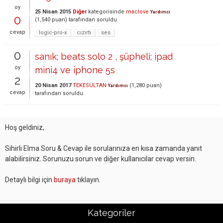
oy
25 Nisan 2015
Diğer
kategorisinde
maclove
Yardımcı
0
(
1,540
puan)
tarafından
soruldu
cevap
logic-pro-x
cızırtı
ses
0
sanık; beats solo 2 , şüpheli; ipad
oy
mini4 ve iphone 5s
2
20 Nisan 2017
TEKESULTAN
(
1,280
puan)
Yardımcı
cevap
tarafından
soruldu
Hoş geldiniz,
Sihirli Elma Soru & Cevap ile sorularınıza en kısa zamanda yanıt
alabilirsiniz. Sorunuzu sorun ve diğer kullanıcılar cevap versin.
Detaylı bilgi için
buraya
tıklayın.
Kategoriler