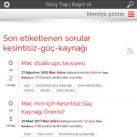
Giriş Yap | Kayıt ol
Menüyü göster
Son etiketlenen sorular
kesintisiz-güç-kaynağı
0
Mac studio ups tavsiyesi
oy
27 Ağustos 2022
Mac Ailesi
kategorisinde
trklmsr
Yeni
2
(
210
puan)
tarafından
soruldu
Kullanıcı
cevap
ups
kesintisiz-güç-kaynağı
line-interactive
online
studio
mac-studio
0
Mac mini için Kesintisiz Güç
oy
Kaynağı Önerisi?
1
20 Mart 2017
Mac Ailesi
kategorisinde
forgive
Yeni
cevap
(
140
puan)
tarafından
soruldu
Kullanıcı
mac
mac-mini
kesintisiz-güç-kaynağı