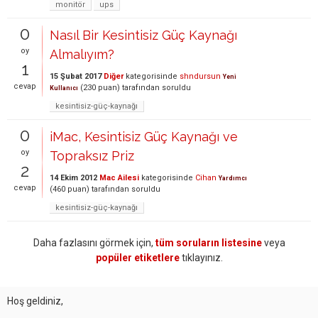
monitör
ups
0
Nasıl Bir Kesintisiz Güç Kaynağı
oy
Almalıyım?
1
15 Şubat 2017
Diğer
kategorisinde
shndursun
Yeni
cevap
(
230
puan)
tarafından
soruldu
Kullanıcı
kesintisiz-güç-kaynağı
0
iMac, Kesintisiz Güç Kaynağı ve
oy
Topraksız Priz
2
14 Ekim 2012
Mac Ailesi
kategorisinde
Cihan
Yardımcı
cevap
(
460
puan)
tarafından
soruldu
kesintisiz-güç-kaynağı
Daha fazlasını görmek için,
tüm soruların listesine
veya
popüler etiketlere
tıklayınız.
Hoş geldiniz,