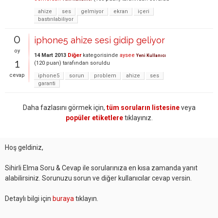
ahize
ses
gelmiyor
ekran
içeri
bastırılabiliyor
0
iphone5 ahize sesi gidip geliyor
oy
14 Mart 2013
Diğer
kategorisinde
aysee
Yeni Kullanıcı
1
(
120
puan)
tarafından
soruldu
cevap
iphone5
sorun
problem
ahize
ses
garanti
Daha fazlasını görmek için,
tüm soruların listesine
veya
popüler etiketlere
tıklayınız.
Hoş geldiniz,
Sihirli Elma Soru & Cevap ile sorularınıza en kısa zamanda yanıt
alabilirsiniz. Sorunuzu sorun ve diğer kullanıcılar cevap versin.
Detaylı bilgi için
buraya
tıklayın.