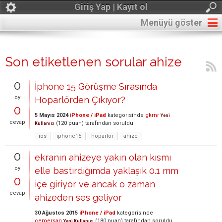
Giriş Yap | Kayıt ol
Menüyü göster
Son etiketlenen sorular ahize
0
İphone 15 Görüşme Sırasında
oy
Hoparlörden Çıkıyor?
0
5 Mayıs 2024
iPhone / iPad
kategorisinde
gkrnr
Yeni
cevap
(
120
puan)
tarafından
soruldu
Kullanıcı
ios
iphone15
hoparlör
ahize
0
ekranın ahizeye yakın olan kısmı
oy
elle bastırdığımda yaklaşık 0.1 mm
0
içe giriyor ve ancak o zaman
cevap
ahizeden ses geliyor
30 Ağustos 2015
iPhone / iPad
kategorisinde
cemersan
(
180
puan)
tarafından
soruldu
Yeni Kullanıcı