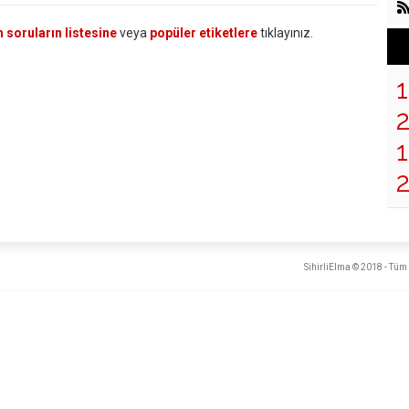
 soruların listesine
veya
popüler etiketlere
tıklayınız.
1
SihirliElma © 2018 - Tüm 