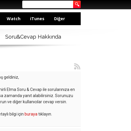
Watch
iTunes
Diğer
Soru&Cevap Hakkında
ş geldiniz,
hirli Elma Soru & Cevap ile sorularınıza en
sa zamanda yanıt alabilirsiniz. Sorunuzu
run ve diğer kullanıcılar cevap versin.
taylı bilgi için
buraya
tıklayın.