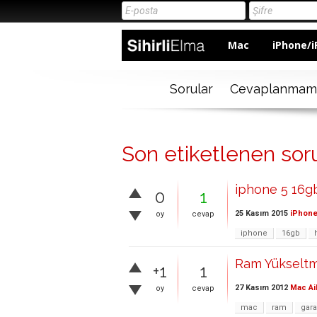
Mac
iPhone/i
Sorular
Cevaplanmam
Son etiketlenen sor
iphone 5 16g
0
1
25 Kasım 2015
iPhone
oy
cevap
iphone
16gb
Ram Yükseltm
+1
1
27 Kasım 2012
Mac Ai
oy
cevap
mac
ram
gara