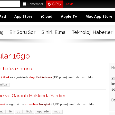
Remember
Kayıt
Pad
App Store
iCloud
Apple Tv
Mac App Store
ış
Bir Soru Sor
Sihirli Elma
Teknoloji Haberleri
ular 16gb
Ho
b hafiza sorunu
 / iPad
kategorisinde
duyx
(
190
puan)
tarafından
soruldu
Yeni Kullanıcı
Si
kı
hafiza
so
e ve Garanti Hakkında Yardım
De
lesi
kategorisinde
ccemboz
(
2,930
puan)
tarafından
soruldu
Deneyimli
nti
16
gb
16gb
upgrade
mbp