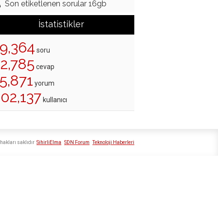
Son etiketlenen sorular 16gb
İstatistikler
19,364
soru
22,785
cevap
5,871
yorum
202,137
kullanıcı
hakları saklıdır
SihirliElma
SDN Forum
Teknoloji Haberleri