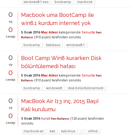
windows8-1-ses
bootcamp
macbook
0
Macbook uma BootCamp ile
oy
win8.1 kurdum internet yok
0
5 Ocak 2016
Mac Ailesi
kategorisinde
Senurita
Yeni
cevap
(
310
puan)
tarafından
soruldu
Kullanıcı
bootcamp
kablasuz
windows8-1
0
Boot Camp Win8 kurarken Disk
oy
bölüntülemedi hatası
0
5 Ocak 2016
Mac Ailesi
kategorisinde
Senurita
Yeni
cevap
(
310
puan)
tarafından
soruldu
Kullanıcı
bootcamp
windows8
disk-bölüntülenemedi
0
MacBook Air (13 inç, 2015 Başı)
oy
Kali kurulumu
0
3 Ocak 2016
hursit
(
120
puan)
tarafından
Yeni Kullanıcı
cevap
soruldu
macbook-air
kali
kali-linux
-
refind