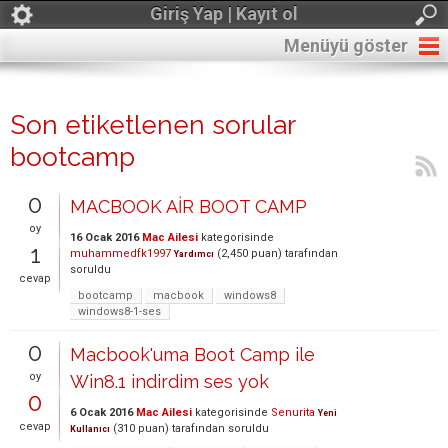
Giriş Yap | Kayıt ol
Menüyü göster
Son etiketlenen sorular
bootcamp
0
MACBOOK AİR BOOT CAMP
oy
16 Ocak 2016
Mac Ailesi
kategorisinde
1
muhammedfk1997
(
2,450
puan)
tarafından
Yardımcı
soruldu
cevap
bootcamp
macbook
windows8
windows8-1-ses
0
Macbook'uma Boot Camp ile
oy
Win8.1 indirdim ses yok
0
6 Ocak 2016
Mac Ailesi
kategorisinde
Senurita
Yeni
cevap
(
310
puan)
tarafından
soruldu
Kullanıcı