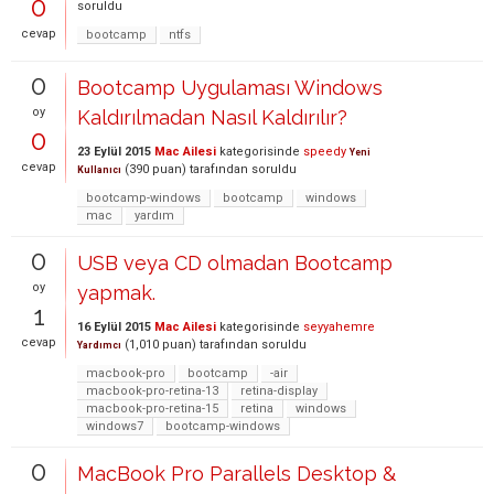
0
soruldu
cevap
bootcamp
ntfs
0
Bootcamp Uygulaması Windows
oy
Kaldırılmadan Nasıl Kaldırılır?
0
23 Eylül 2015
Mac Ailesi
kategorisinde
speedy
Yeni
cevap
(
390
puan)
tarafından
soruldu
Kullanıcı
bootcamp-windows
bootcamp
windows
mac
yardım
0
USB veya CD olmadan Bootcamp
oy
yapmak.
1
16 Eylül 2015
Mac Ailesi
kategorisinde
seyyahemre
cevap
(
1,010
puan)
tarafından
soruldu
Yardımcı
macbook-pro
bootcamp
-air
macbook-pro-retina-13
retina-display
macbook-pro-retina-15
retina
windows
windows7
bootcamp-windows
0
MacBook Pro Parallels Desktop &