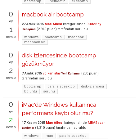
bootcamp
unetbootin
el-capitan
0
macbook air bootcamp
oy
27 Aralık 2015
Mac Ailesi
kategorisinde
RudeBoy
1
(
2,940
puan)
tarafından
soruldu
Deneyimli
cevap
windows
bootcamp
macbook
macbook-air
0
disk izlencesinde bootcamp
oy
gözükmüyor
2
7 Aralık 2015
volkan atay
(
200
puan)
Yeni Kullanıcı
cevap
tarafından
soruldu
bootcamp
parallelsdesktop
disk-izlencesi
bölüntü
sorunu
0
iMac'de Windows kullanınca
oy
performans kaybı olur mu?
2
17 Kasım 2015
Mac Ailesi
kategorisinde
MBASezer
cevap
(
1,310
puan)
tarafından
soruldu
Yardımcı
windows
imac
parallelsdesktop