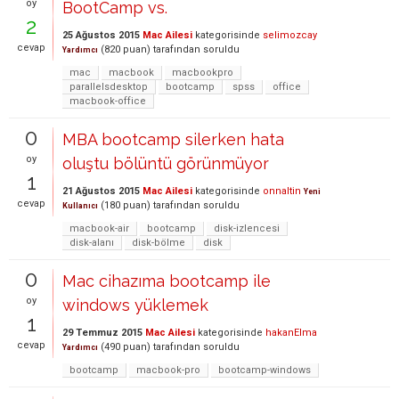
oy
BootCamp vs.
2
25 Ağustos 2015
Mac Ailesi
kategorisinde
selimozcay
cevap
(
820
puan)
tarafından
soruldu
Yardımcı
mac
macbook
macbookpro
parallelsdesktop
bootcamp
spss
office
macbook-office
0
MBA bootcamp silerken hata
oy
oluştu bölüntü görünmüyor
1
21 Ağustos 2015
Mac Ailesi
kategorisinde
onnaltin
Yeni
cevap
(
180
puan)
tarafından
soruldu
Kullanıcı
macbook-air
bootcamp
disk-izlencesi
disk-alanı
disk-bölme
disk
0
Mac cihazıma bootcamp ile
oy
windows yüklemek
1
29 Temmuz 2015
Mac Ailesi
kategorisinde
hakanElma
cevap
(
490
puan)
tarafından
soruldu
Yardımcı
bootcamp
macbook-pro
bootcamp-windows