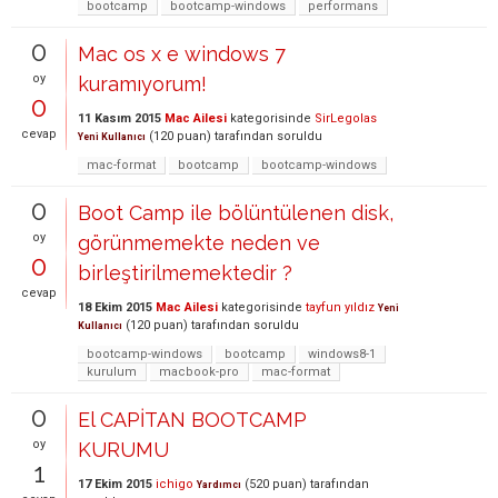
bootcamp
bootcamp-windows
performans
0
Mac os x e windows 7
oy
kuramıyorum!
0
11 Kasım 2015
Mac Ailesi
kategorisinde
SirLegolas
cevap
(
120
puan)
tarafından
soruldu
Yeni Kullanıcı
mac-format
bootcamp
bootcamp-windows
0
Boot Camp ile bölüntülenen disk,
oy
görünmemekte neden ve
0
birleştirilmemektedir ?
cevap
18 Ekim 2015
Mac Ailesi
kategorisinde
tayfun yıldız
Yeni
(
120
puan)
tarafından
soruldu
Kullanıcı
bootcamp-windows
bootcamp
windows8-1
kurulum
macbook-pro
mac-format
0
El CAPİTAN BOOTCAMP
oy
KURUMU
1
17 Ekim 2015
ichigo
(
520
puan)
tarafından
Yardımcı