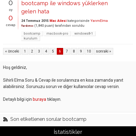
0
bootcamp ile windows yüklerken
oy
gelen hata
0
24 Temmuz 2015
Mac Ailesi
kategorisinde
YarımElma
cevap
(
1,840
puan)
tarafından
soruldu
Yardımcı
bootcamp
macbook-pro
windows8-1
kurulum
« önceki
1
2
3
4
5
6
7
8
9
10
sonraki »
Hoş geldiniz,
Sihirli Elma Soru & Cevap ile sorularınıza en kısa zamanda yanıt
alabilirsiniz. Sorunuzu sorun ve diğer kullanıcılar cevap versin.
Detaylı bilgi için
buraya
tıklayın.
Son etiketlenen sorular bootcamp
İstatistikler