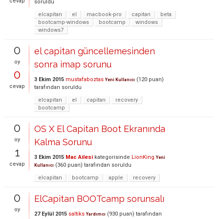
cevap
soruldu
elcapitan
el
macbook-pro
capitan
beta
bootcamp-windows
bootcamp
windows
windows7
0
el capitan güncellemesinden
oy
sonra imap sorunu
0
3 Ekim 2015
mustafaboztas
(
120
puan)
Yeni Kullanıcı
cevap
tarafından
soruldu
elcapitan
el
capitan
recovery
bootcamp
0
OS X El Capitan Boot Ekranında
oy
Kalma Sorunu
1
3 Ekim 2015
Mac Ailesi
kategorisinde
LionKing
Yeni
cevap
(
360
puan)
tarafından
soruldu
Kullanıcı
elcapitan
bootcamp
apple
recovery
0
ElCapitan BOOTcamp sorunsalı
oy
27 Eylül 2015
saltiks
(
930
puan)
tarafından
Yardımcı