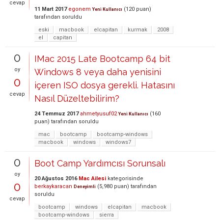
cevap
11 Mart 2017
egonem
(
120
puan)
Yeni Kullanıcı
tarafından
soruldu
eski
macbook
elcapitan
kurmak
2008
el
capitan
0
IMac 2015 Late Bootcamp 64 bit
oy
Windows 8 veya daha yenisini
0
içeren ISO dosya gerekli. Hatasını
cevap
Nasıl Düzeltebilirim?
24 Temmuz 2017
ahmetyusuf02
(
160
Yeni Kullanıcı
puan)
tarafından
soruldu
mac
bootcamp
bootcamp-windows
macbook
windows
windows7
0
Boot Camp Yardımcısı Sorunsalı
oy
20 Ağustos 2016
Mac Ailesi
kategorisinde
0
berkaykaracan
(
5,980
puan)
tarafından
Deneyimli
soruldu
cevap
bootcamp
windows
elcapitan
macbook
bootcamp-windows
sierra