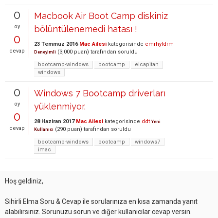
0
Macbook Air Boot Camp diskiniz
oy
bölüntülenemedi hatası !
0
23 Temmuz 2016
Mac Ailesi
kategorisinde
emrhyldrm
cevap
(
3,000
puan)
tarafından
soruldu
Deneyimli
bootcamp-windows
bootcamp
elcapitan
windows
0
Windows 7 Bootcamp driverları
oy
yüklenmiyor.
0
28 Haziran 2017
Mac Ailesi
kategorisinde
ddt
Yeni
cevap
(
290
puan)
tarafından
soruldu
Kullanıcı
bootcamp-windows
bootcamp
windows7
imac
Hoş geldiniz,
Sihirli Elma Soru & Cevap ile sorularınıza en kısa zamanda yanıt
alabilirsiniz. Sorunuzu sorun ve diğer kullanıcılar cevap versin.