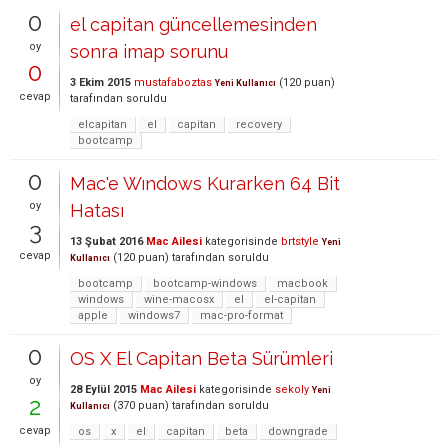
0
el capitan güncellemesinden
oy
sonra imap sorunu
0
3 Ekim 2015
mustafaboztas
(
120
puan)
Yeni Kullanıcı
cevap
tarafından
soruldu
elcapitan
el
capitan
recovery
bootcamp
0
Mac'e Wındows Kurarken 64 Bit
oy
Hatası
3
13 Şubat 2016
Mac Ailesi
kategorisinde
brtstyle
Yeni
cevap
(
120
puan)
tarafından
soruldu
Kullanıcı
bootcamp
bootcamp-windows
macbook
windows
wine-macosx
el
el-capitan
apple
windows7
mac-pro-format
0
OS X El Capitan Beta Sürümleri
oy
28 Eylül 2015
Mac Ailesi
kategorisinde
sekoly
Yeni
2
(
370
puan)
tarafından
soruldu
Kullanıcı
cevap
os
x
el
capitan
beta
downgrade