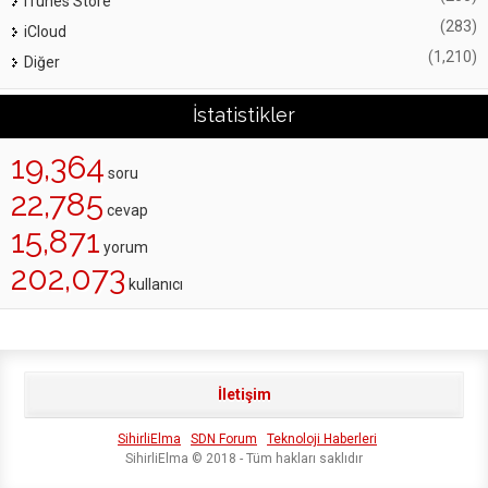
iTunes Store
(283)
iCloud
(1,210)
Diğer
İstatistikler
19,364
soru
22,785
cevap
15,871
yorum
202,073
kullanıcı
İletişim
SihirliElma
SDN Forum
Teknoloji Haberleri
SihirliElma © 2018 - Tüm hakları saklıdır