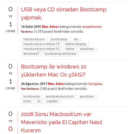
0
USB veya CD olmadan Bootcamp
oy
yapmak.
1
16 Eylül 2015
Mac Ailesi
kategorisinde
seyyahemre
cevap
(
1,010
puan)
tarafından
soruldu
Yardımcı
macbook-pro
bootcamp
-air
macbook-pro-retina-13
retina-display
macbook-pro-retina-15
retina
windows
windows7
bootcamp-windows
0
Bootcamp ile windows 10
oy
yüklerken Mac Os çöktü?
1
26 Ağustos 2017
Mac Ailesi
kategorisinde
Songoku
cevap
(
160
puan)
tarafından
soruldu
Yeni Kullanıcı
bootcamp
windows-kurulum
windows
imac
el
capitan
0
2008 Sonu Macbook'um var
oy
Mavericks yada El Capitan Nasıl
0
Kurarım