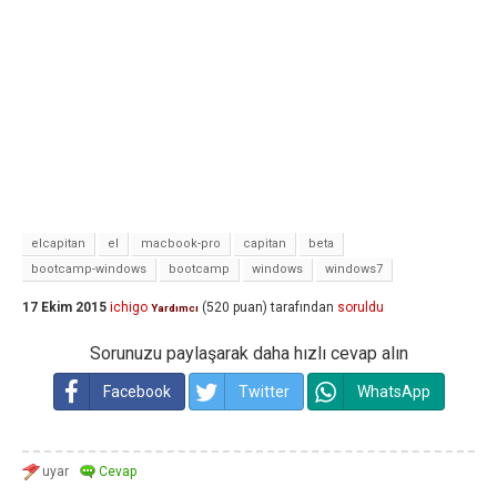
elcapitan
el
macbook-pro
capitan
beta
bootcamp-windows
bootcamp
windows
windows7
17 Ekim 2015
ichigo
(
520
puan)
tarafından
soruldu
Yardımcı
Sorunuzu paylaşarak daha hızlı cevap alın
Facebook
Twitter
WhatsApp