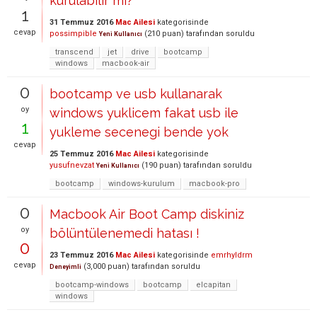
kurulabilir mi?
1
31 Temmuz 2016
Mac Ailesi
kategorisinde
cevap
possimpible
(
210
puan)
tarafından
soruldu
Yeni Kullanıcı
transcend
jet
drive
bootcamp
windows
macbook-air
0
bootcamp ve usb kullanarak
oy
windows yuklicem fakat usb ile
1
yukleme secenegi bende yok
cevap
25 Temmuz 2016
Mac Ailesi
kategorisinde
yusufnevzat
(
190
puan)
tarafından
soruldu
Yeni Kullanıcı
bootcamp
windows-kurulum
macbook-pro
0
Macbook Air Boot Camp diskiniz
oy
bölüntülenemedi hatası !
0
23 Temmuz 2016
Mac Ailesi
kategorisinde
emrhyldrm
cevap
(
3,000
puan)
tarafından
soruldu
Deneyimli
bootcamp-windows
bootcamp
elcapitan
windows