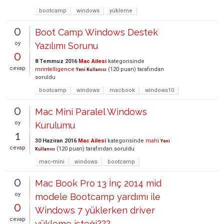
bootcamp
windows
yükleme
0
Boot Camp Windows Destek
oy
Yazılımı Sorunu
0
8 Temmuz 2016
Mac Ailesi
kategorisinde
cevap
mrintelligence
(
120
puan)
tarafından
Yeni Kullanıcı
soruldu
bootcamp
windows
macbook
windows10
0
Mac Mini Paralel Windows
oy
Kurulumu
1
30 Haziran 2016
Mac Ailesi
kategorisinde
mahi
Yeni
cevap
(
120
puan)
tarafından
soruldu
Kullanıcı
mac-mini
windows
bootcamp
0
Mac Book Pro 13 İnç 2014 mid
oy
modele Bootcamp yardımı ile
0
Windows 7 yüklerken driver
cevap
yükleme isteği???