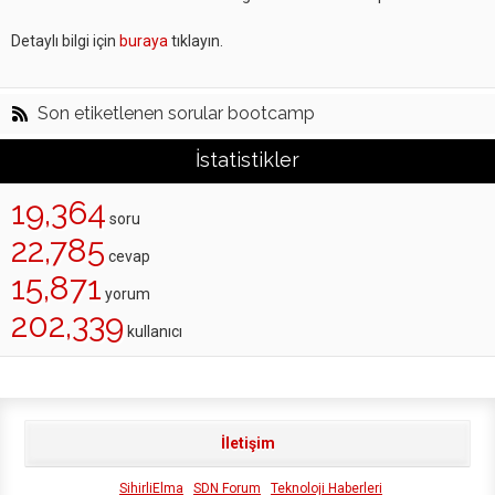
Detaylı bilgi için
buraya
tıklayın.
Son etiketlenen sorular bootcamp
İstatistikler
19,364
soru
22,785
cevap
15,871
yorum
202,339
kullanıcı
İletişim
SihirliElma
SDN Forum
Teknoloji Haberleri