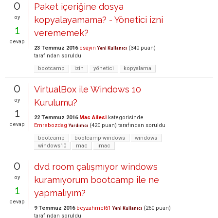
0
Paket içeriğine dosya
oy
kopyalayamama? - Yönetici izni
1
verememek?
cevap
23 Temmuz 2016
csayin
(
340
puan)
Yeni Kullanıcı
tarafından
soruldu
bootcamp
izin
yönetici
kopyalama
0
VirtualBox ile Windows 10
oy
Kurulumu?
1
22 Temmuz 2016
Mac Ailesi
kategorisinde
cevap
Emrebozdag
(
420
puan)
tarafından
soruldu
Yardımcı
bootcamp
bootcamp-windows
windows
windows10
mac
imac
0
dvd room çalışmıyor windows
oy
kuramıyorum bootcamp ile ne
1
yapmalıyım?
cevap
9 Temmuz 2016
beyzahmet61
(
260
puan)
Yeni Kullanıcı
tarafından
soruldu