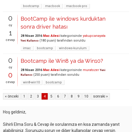
bootcamp
macbook
macbook-pro
0
BootCamp ile windows kurduktan
oy
sonra driver hatası
1
28 Nisan 2016
Mac Ailesi
kategorisinde
yakupcanayata
cevap
(
180
puan)
tarafından
soruldu
Yeni Kullanıcı
imac
bootcamp
windows-kurulum
0
Bootcamp ile Win8 ya da Win10?
oy
28 Nisan 2016
Mac Ailesi
kategorisinde
muratozer
Yeni
0
(
250
puan)
tarafından
soruldu
Kullanıcı
cevap
win8-win10
bootcamp
« önceki
1
2
3
4
5
6
7
8
9
10
sonraki »
Hoş geldiniz,
Sihirli Elma Soru & Cevap ile sorularınıza en kısa zamanda yanıt
alabilirsiniz. Sorunuzu sorun ve diğer kullanıcılar cevap versin.