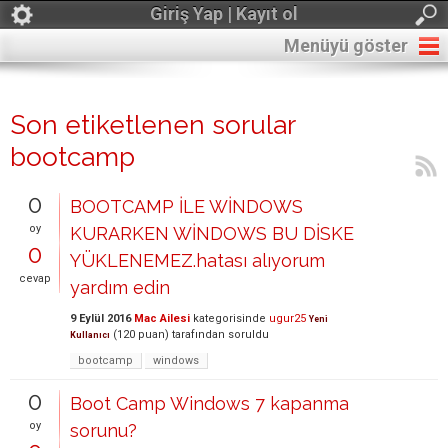
Giriş Yap | Kayıt ol
Menüyü göster
Son etiketlenen sorular
bootcamp
0
BOOTCAMP İLE WİNDOWS
oy
KURARKEN WİNDOWS BU DİSKE
0
YÜKLENEMEZ.hatası alıyorum
cevap
yardım edin
9 Eylül 2016
Mac Ailesi
kategorisinde
ugur25
Yeni
(
120
puan)
tarafından
soruldu
Kullanıcı
bootcamp
windows
0
Boot Camp Windows 7 kapanma
oy
sorunu?