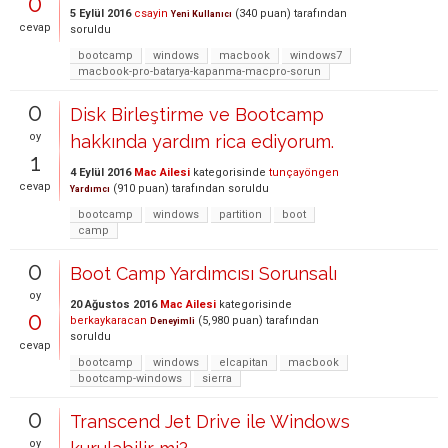
0
5 Eylül 2016
csayin
(
340
puan)
tarafından
Yeni Kullanıcı
cevap
soruldu
bootcamp
windows
macbook
windows7
macbook-pro-batarya-kapanma-macpro-sorun
0
Disk Birleştirme ve Bootcamp
oy
hakkında yardım rica ediyorum.
1
4 Eylül 2016
Mac Ailesi
kategorisinde
tunçayöngen
cevap
(
910
puan)
tarafından
soruldu
Yardımcı
bootcamp
windows
partition
boot
camp
0
Boot Camp Yardımcısı Sorunsalı
oy
20 Ağustos 2016
Mac Ailesi
kategorisinde
0
berkaykaracan
(
5,980
puan)
tarafından
Deneyimli
soruldu
cevap
bootcamp
windows
elcapitan
macbook
bootcamp-windows
sierra
0
Transcend Jet Drive ile Windows
oy