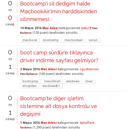
0
Bootcamp'i sil dediğim halde
oy
MacbookAir'imin harddiskinden
0
silinmemesi.
cevap
14 Mayıs 2016
Mac Ailesi
kategorisinde
batu18
Yeni
(
120
puan)
tarafından
soruldu
Kullanıcı
macbook
bootcamp
macbookair
sorun
0
boot camp sürdür'e tıklayınca
oy
driver indirme sayfası gelmiyor?
1
2 Mayıs 2016
Mac Ailesi
kategorisinde
oguzhancan
cevap
(
160
puan)
tarafından
soruldu
Yeni Kullanıcı
bootcamp
macintosh
windows
imac
elcapitan
windows8-1
0
Bootcamp'te diğer işletim
oy
sistemine ait dosya kontrolu ve
1
değişimi
cevap
1 Mayıs 2016
Mac Ailesi
kategorisinde
djbluffant
(
1,290
puan)
tarafından
soruldu
Yardımcı