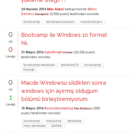
24 Haziran 2016
Mac Ailesi
kategorisinde
Meric
Demirci
(
3,950
puan)
tarafından
soruldu
Deneyimli
bootcamp
windows-kurulum
macbook-pro
0
Bootcamp ile Windows 10 format
oy
hk.
0
21 Mayıs 2016
CybeRmaN
(
23,320
puan)
Uzman
cevap
tarafından
soruldu
bootcamp-windows
windows10
bootcamp
format
0
Macde Windowsu sildikten sonra
oy
windows için ayırmış olduğum
1
bölümü birleştiremiyorum.
cevap
15 Mayıs 2016
Acemistomatolog
(
300
Yeni Kullanıcı
puan)
tarafından
soruldu
bootcamp
macbook
windows
mac-windows
bellek-