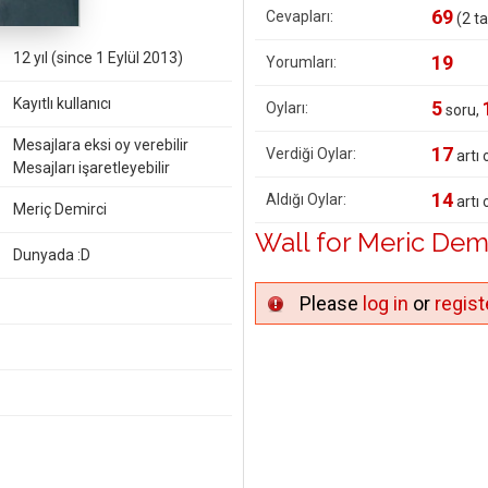
69
Cevapları:
(
2
ta
12 yıl (since 1 Eylül 2013)
19
Yorumları:
Kayıtlı kullanıcı
5
Oyları:
soru,
Mesajlara eksi oy verebilir
17
Verdiği Oylar:
artı 
Mesajları işaretleyebilir
14
Aldığı Oylar:
artı 
Meriç Demirci
Wall for Meric Demi
Dunyada :D
Please
log in
or
regist