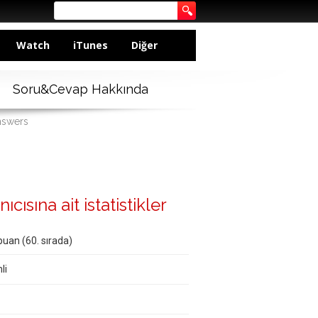
Watch
iTunes
Diğer
Soru&Cevap Hakkında
nswers
cısına ait istatistikler
puan (
60
. sırada)
li