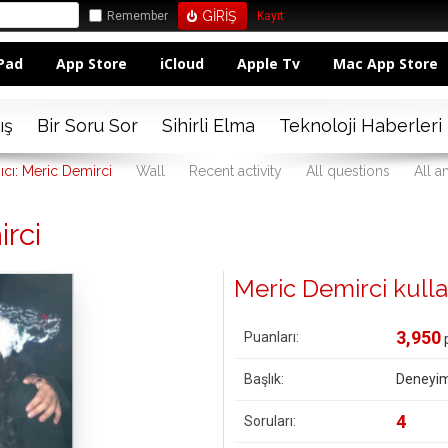
Remember
Kayıt
Pad
App Store
iCloud
Apple Tv
Mac App Store
ış
Bir Soru Sor
Sihirli Elma
Teknoloji Haberleri
ıcı: Meric Demirci
Wall
Recent activity
All questions
All a
irci
Meric Demirci kullanı
3,950
Puanları:
Başlık:
Deneyim
4
Soruları: