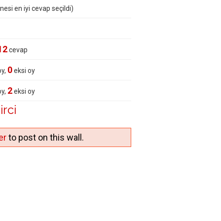
nesi en iyi cevap seçildi)
12
cevap
0
oy,
eksi oy
2
oy,
eksi oy
rci
er
to post on this wall.