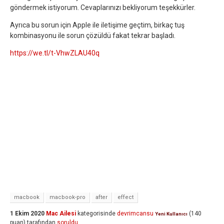
göndermek istiyorum. Cevaplarınızı bekliyorum teşekkürler.
Ayrıca bu sorun için Apple ile iletişime geçtim, birkaç tuş
kombinasyonu ile sorun çözüldü fakat tekrar başladı.
https://we.tl/t-VhwZLAU40q
macbook
macbook-pro
after
effect
1 Ekim 2020
Mac Ailesi
kategorisinde
devrimcansu
(
140
Yeni Kullanıcı
puan)
tarafından
soruldu