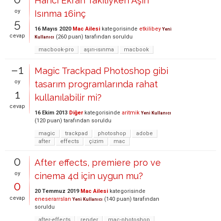
Harici Ekran Takılıyken Aşırı
oy
Isınma 16inç
5
16 Mayıs 2020
Mac Ailesi
kategorisinde
etkilibey
Yeni
cevap
(
260
puan)
tarafından
soruldu
Kullanıcı
macbook-pro
aşırı-ısınma
macbook
–1
Magic Trackpad Photoshop gibi
oy
tasarım programlarında rahat
1
kullanılabilir mi?
cevap
16 Ekim 2013
Diğer
kategorisinde
aritmik
Yeni Kullanıcı
(
120
puan)
tarafından
soruldu
magic
trackpad
photoshop
adobe
after
effects
çizim
mac
0
After effects, premiere pro ve
oy
cinema 4d için uygun mu?
0
20 Temmuz 2019
Mac Ailesi
kategorisinde
cevap
eneserarrslan
(
140
puan)
tarafından
Yeni Kullanıcı
soruldu
after-effects
render
mac-photoshop