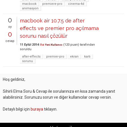
macbook
premiere-pro
cinema-4d
animasyon
0
macbook air 10.7.5 de after
oy
effects ve premier pro açılmama
0
sorunu nasıl çözülür
cevap
11 Eylül 2014
iha
(
120
puan)
tarafından
Yeni Kullanıcı
soruldu
after-effects
premier-pro
ekran
kartı
sorunu
Hoş geldiniz,
Sihirli Elma Soru & Cevap ile sorularınıza en kısa zamanda yanıt
alabilirsiniz. Sorunuzu sorun ve diğer kullanıcılar cevap versin.
Detaylı bilgi için
buraya
tıklayın.