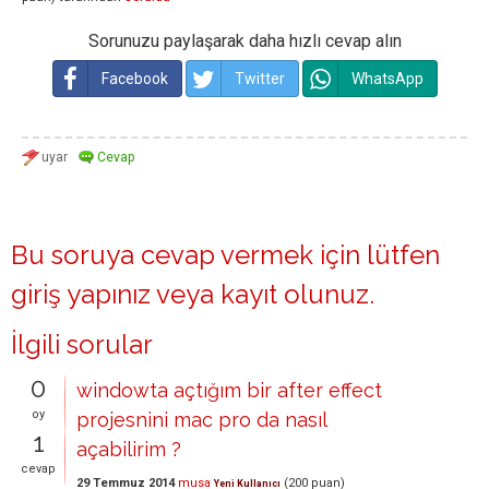
Sorunuzu paylaşarak daha hızlı cevap alın
Facebook
Twitter
WhatsApp
Bu soruya cevap vermek için lütfen
giriş yapınız
veya
kayıt olunuz
.
İlgili sorular
0
windowta açtığım bir after effect
oy
projesnini mac pro da nasıl
1
açabilirim ?
cevap
29 Temmuz 2014
musa
(
200
puan)
Yeni Kullanıcı