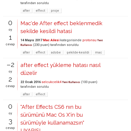
tarafından
soruldu
after
effect
proje
0
Mac'de After effect beklenmedik
oy
sekilde kesildi hatasi
1
14 Mayıs 2017
Mac Ailesi
kategorisinde
protonsu
Yeni
cevap
(
230
puan)
tarafından
soruldu
Kullanıcı
after
effect
adobe
şekilde-kesildi
mac
–2
after effect yükleme hatası nasıl
oy
düzelir
2
22 Ocak 2016
selcukcelik4
(
100
puan)
Yeni Kullanıcı
cevap
tarafından
soruldu
after
effect
0
"After Effects CS6 nın bu
oy
sürümünü Mac Os X'in bu
3
sürümüyle kullanamazsın"
cevap
UYARISI