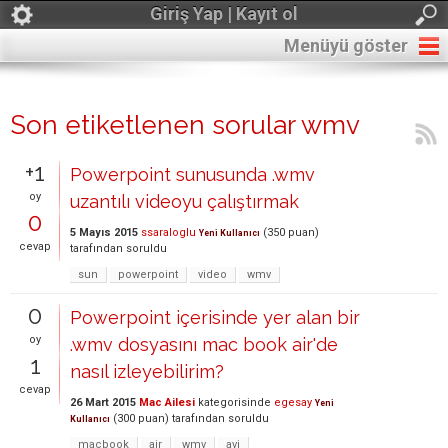
Giriş Yap | Kayıt ol
Menüyü göster
Son etiketlenen sorular wmv
+1
Powerpoint sunusunda .wmv
oy
uzantılı videoyu çalıştırmak
0
5 Mayıs 2015
ssaraloglu
(
350
puan)
Yeni Kullanıcı
cevap
tarafından
soruldu
sun
powerpoint
video
wmv
0
Powerpoint içerisinde yer alan bir
oy
.wmv dosyasını mac book air'de
1
nasıl izleyebilirim?
cevap
26 Mart 2015
Mac Ailesi
kategorisinde
egesay
Yeni
(
300
puan)
tarafından
soruldu
Kullanıcı
macbook
air
wmv
avi