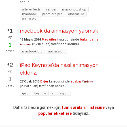
soruldu
after-effects
render
mac-photoshop
macbook
premiere-pro
cinema-4d
animasyon
+1
macbook da animasyon yapmak
oy
15 Mayıs 2014
Mac Ailesi
kategorisinde
furkandeniz
1
(
2,210
puan)
tarafından
soruldu
Yardımcı
cevap
macbook-pro
animasyon
+2
iPad Keynote'da nasıl animasyon
oy
ekleriz.
1
27 Ocak 2013
Diğer
kategorisinde
eozbay
Yardımcı
cevap
(
2,490
puan)
tarafından
soruldu
ipad
keynote
animasyon
Daha fazlasını görmek için,
tüm soruların listesine
veya
popüler etiketlere
tıklayınız.