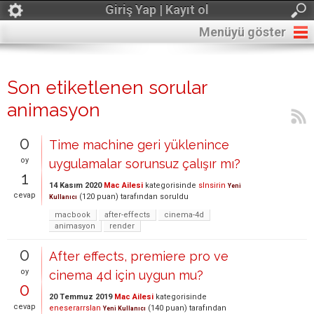
Giriş Yap | Kayıt ol
Menüyü göster
Son etiketlenen sorular
animasyon
0
Time machine geri yüklenince
oy
uygulamalar sorunsuz çalışır mı?
1
14 Kasım 2020
Mac Ailesi
kategorisinde
slnsirin
Yeni
cevap
(
120
puan)
tarafından
soruldu
Kullanıcı
macbook
after-effects
cinema-4d
animasyon
render
0
After effects, premiere pro ve
oy
cinema 4d için uygun mu?
0
20 Temmuz 2019
Mac Ailesi
kategorisinde
cevap
eneserarrslan
(
140
puan)
tarafından
Yeni Kullanıcı