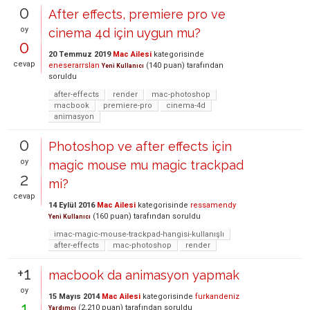
0
After effects, premiere pro ve
oy
cinema 4d için uygun mu?
0
20 Temmuz 2019
Mac Ailesi
kategorisinde
cevap
eneserarrslan
(
140
puan)
tarafından
Yeni Kullanıcı
soruldu
after-effects
render
mac-photoshop
macbook
premiere-pro
cinema-4d
animasyon
0
Photoshop ve after effects için
oy
magic mouse mu magic trackpad
2
mi?
cevap
14 Eylül 2016
Mac Ailesi
kategorisinde
ressamendy
(
160
puan)
tarafından
soruldu
Yeni Kullanıcı
imac-magic-mouse-trackpad-hangisi-kullanışlı
after-effects
mac-photoshop
render
+1
macbook da animasyon yapmak
oy
15 Mayıs 2014
Mac Ailesi
kategorisinde
furkandeniz
1
(
2,210
puan)
tarafından
soruldu
Yardımcı