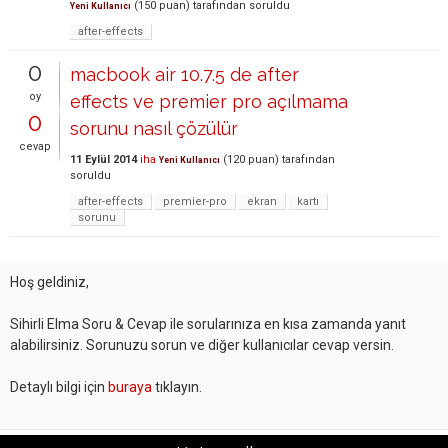
(
150
puan)
tarafından
soruldu
Yeni Kullanıcı
after-effects
0
macbook air 10.7.5 de after
oy
effects ve premier pro açılmama
0
sorunu nasıl çözülür
cevap
11 Eylül 2014
iha
(
120
puan)
tarafından
Yeni Kullanıcı
soruldu
after-effects
premier-pro
ekran
kartı
sorunu
Hoş geldiniz,
Sihirli Elma Soru & Cevap ile sorularınıza en kısa zamanda yanıt
alabilirsiniz. Sorunuzu sorun ve diğer kullanıcılar cevap versin.
Detaylı bilgi için
buraya
tıklayın.