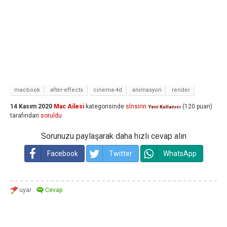
macbook
after-effects
cinema-4d
animasyon
render
14 Kasım 2020
Mac Ailesi
kategorisinde
slnsirin
(
120
puan)
Yeni Kullanıcı
tarafından
soruldu
Sorunuzu paylaşarak daha hızlı cevap alın
Facebook
Twitter
WhatsApp