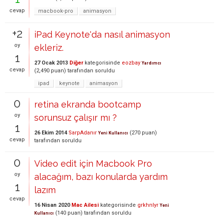
cevap
macbook-pro
animasyon
+2
iPad Keynote'da nasıl animasyon
oy
ekleriz.
1
27 Ocak 2013
Diğer
kategorisinde
eozbay
Yardımcı
cevap
(
2,490
puan)
tarafından
soruldu
ipad
keynote
animasyon
0
retina ekranda bootcamp
oy
sorunsuz çalışır mı ?
1
26 Ekim 2014
SarpAdanır
(
270
puan)
Yeni Kullanıcı
cevap
tarafından
soruldu
0
Video edit için Macbook Pro
oy
alacağım, bazı konularda yardım
1
lazım
cevap
16 Nisan 2020
Mac Ailesi
kategorisinde
grkhnlyr
Yeni
(
140
puan)
tarafından
soruldu
Kullanıcı