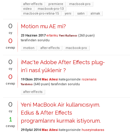
after-effects
premiere
macbook-pro
video
macbook-pro-13
macbook-pro-retina-15
yeni
satın
almak
0
Motion mu AE mi?
oy
23 Haziran 2017
ertanku
(
260
puan)
Yeni Kullanıcı
0
tarafından
soruldu
cevap
motion
after-effects
macbook-pro
0
iMac'te Adobe After Effects plug-
oy
in'i nasıl yüklenir ?
0
19 Ekim 2014
Mac Ailesi
kategorisinde
rozenans
cevap
(
640
puan)
tarafından
soruldu
Yardımcı
after-effects
0
Yeni MacBook Air kullanıcısıyım.
oy
Edius & After Effects
1
programlarını kurmak istiyorum.
cevap
29 Eylül 2014
Mac Ailesi
kategorisinde
huseyinakaras