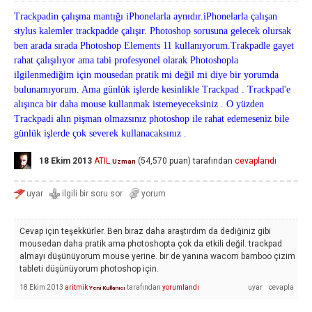
Trackpadin çalışma mantığı iPhonelarla aynıdır.iPhonelarla çalışan
stylus kalemler trackpadde çalışır. Photoshop sorusuna gelecek olursak
ben arada sırada Photoshop Elements 11 kullanıyorum.Trakpadle gayet
rahat çalışılıyor ama tabi profesyonel olarak Photoshopla
ilgilenmediğim için mousedan pratik mi değil mi diye bir yorumda
bulunamıyorum. Ama günlük işlerde kesinlikle Trackpad . Trackpad'e
alışınca bir daha mouse kullanmak istemeyeceksiniz . O yüzden
Trackpadi alın pişman olmazsınız photoshop ile rahat edemeseniz bile
günlük işlerde çok severek kullanacaksınız .
18 Ekim 2013
ATIL
(
54,570
puan)
tarafından
cevaplandı
Uzman
Cevap için teşekkürler. Ben biraz daha araştırdım da dediğiniz gibi
mousedan daha pratik ama photoshopta çok da etkili değil. trackpad
almayı düşünüyorum mouse yerine. bir de yanına wacom bamboo çizim
tableti düşünüyorum photoshop için.
18 Ekim 2013
aritmik
tarafından
yorumlandı
Yeni Kullanıcı