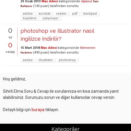
23 Ocak 2013
Mac Ailesi
kategorisinde
styavuz
Yeni
(
130
puan)
tarafından
soruldu
Kullanıcı
adobe
acrobat
reader
pdf
trackpad
büyütme
çalışmıyor
0
photoshop ve illustrator nasıl
oy
ingilizce indirilir?
0
15 Mart 2018
Mac Ailesi
kategorisinde
trkmennn
cevap
(
490
puan)
tarafından
soruldu
Yardımcı
adobe
illustrator
photoshop
Hoş geldiniz,
Sihirli Elma Soru & Cevap ile sorularınıza en kısa zamanda yanıt
alabilirsiniz. Sorunuzu sorun ve diğer kullanıcılar cevap versin.
Detaylı bilgi için
buraya
tıklayın.
Kategoriler