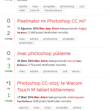
soruldu
adobe
mac
elcapitan
photoshop
cs2
intel
core-i5-
macbook-pro
0
Pixelmator mı Photoshop CC mi?
oy
11 Ağustos 2016
Mac App Store
kategorisinde
Doğuş
2
(
1,660
puan)
tarafından
soruldu
Yardımcı
cevap
mac
adobe
photoshop
elcapitan
pixelmator
0
imac photoshop yükleme
oy
25 Ekim 2016
Mac Ailesi
kategorisinde
kocort
Yeni
3
(
170
puan)
tarafından
soruldu
Kullanıcı
cevap
mac
adobe
photoshop
cs4
sierra
+1
Photoshop CC-2015' te Wacom
oy
Touch M tablet kilitlenmesi.
1
17 Mart 2016
Mac Ailesi
kategorisinde
erdemguven
cevap
(
220
puan)
tarafından
soruldu
Yeni Kullanıcı
wacom
mac
imac
elcapitan
adobe