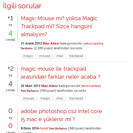
İlgili sorular
+1
Magic Mouse mı? yoksa Magic
oy
Trackpad mi? Sizce hangsini
4
almalıyım?
cevap
31 Aralık 2012
Mac Ailesi
kategorisinde
uykucuasma
(
2,330
puan)
tarafından
soruldu
Yardımcı
magic
mouse
mac
trackpad
+2
magic mouse ile trackpad
oy
arasındaki farklar neler acaba ?
4
25 Mart 2013
Mac Ailesi
kategorisinde
tanercanbac
cevap
(
390
puan)
tarafından
soruldu
Yeni Kullanıcı
mouse
magic
mac
trackpad
0
adobe photoshop cs2 intel core
oy
i5 mac e yüklenir mi ?
0
8 Ekim 2016
hazal
(
340
puan)
tarafından
Yeni Kullanıcı
cevap