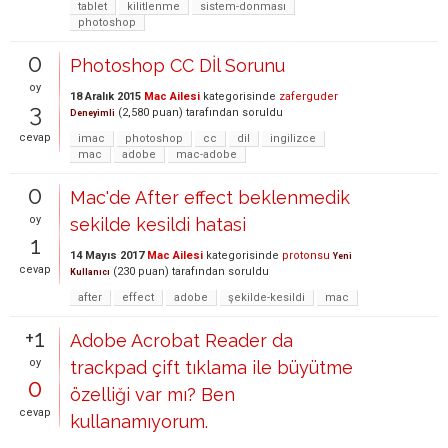
tablet
kilitlenme
sistem-donması
photoshop
0
Photoshop CC Dİl Sorunu
oy
18 Aralık 2015
Mac Ailesi
kategorisinde
zaferguder
3
(
2,580
puan)
tarafından
soruldu
Deneyimli
cevap
imac
photoshop
cc
dil
ingilizce
mac
adobe
mac-adobe
0
Mac'de After effect beklenmedik
oy
sekilde kesildi hatasi
1
14 Mayıs 2017
Mac Ailesi
kategorisinde
protonsu
Yeni
cevap
(
230
puan)
tarafından
soruldu
Kullanıcı
after
effect
adobe
şekilde-kesildi
mac
+1
Adobe Acrobat Reader da
oy
trackpad çift tıklama ile büyütme
0
özelliği var mı? Ben
cevap
kullanamıyorum.