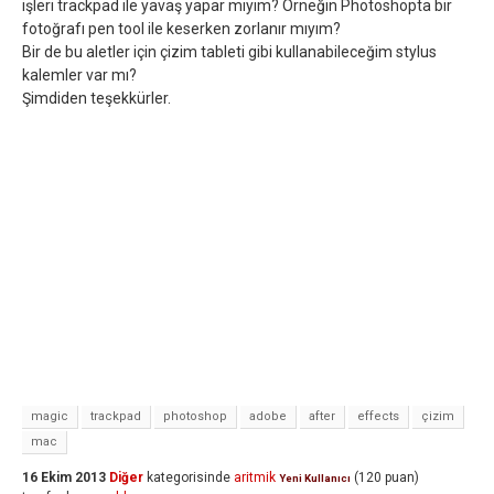
işleri trackpad ile yavaş yapar mıyım? Örneğin Photoshopta bir
fotoğrafı pen tool ile keserken zorlanır mıyım?
Bir de bu aletler için çizim tableti gibi kullanabileceğim stylus
kalemler var mı?
Şimdiden teşekkürler.
magic
trackpad
photoshop
adobe
after
effects
çizim
mac
16 Ekim 2013
Diğer
kategorisinde
aritmik
(
120
puan)
Yeni Kullanıcı