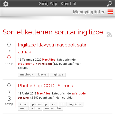
Giriş Yap | Kayıt ol
Menüyü göster
Son etiketlenen sorular ingilizce
0
Ingilizce klavyeli macbook satin
oy
almak
0
12 Temmuz 2020
Mac Ailesi
kategorisinde
cevap
programmer
(
120
puan)
tarafından
Yeni Kullanıcı
soruldu
macbook
klavye
ingilizce
0
Photoshop CC Dİl Sorunu
oy
18 Aralık 2015
Mac Ailesi
kategorisinde
zaferguder
3
(
2,580
puan)
tarafından
soruldu
Deneyimli
cevap
imac
photoshop
cc
dil
ingilizce
mac
adobe
mac-adobe