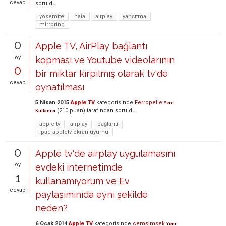
cevap
soruldu
yosemite
hata
airplay
yansıtma
mirroring
0
Apple TV, AirPlay bağlantı
oy
kopması ve Youtube videolarının
0
bir miktar kırpılmış olarak tv'de
cevap
oynatılması
5 Nisan 2015
Apple TV
kategorisinde
Ferropelle
Yeni
(
210
puan)
tarafından
soruldu
Kullanıcı
apple-tv
airplay
bağlantı
ipad-appletv-ekran-uyumu
0
Apple tv'de airplay uygulamasını
oy
evdeki internetimde
1
kullanamıyorum ve Ev
cevap
paylaşımınıda eynı şekilde
neden?
6 Ocak 2014
Apple TV
kategorisinde
cemsimsek
Yeni