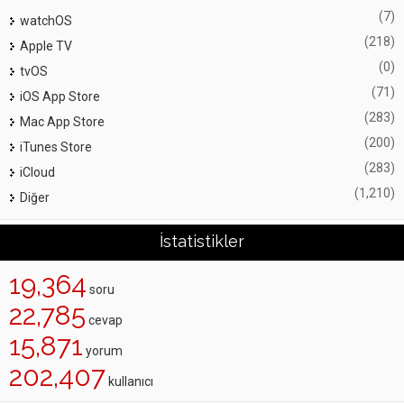
(7)
watchOS
(218)
Apple TV
(0)
tvOS
(71)
iOS App Store
(283)
Mac App Store
(200)
iTunes Store
(283)
iCloud
(1,210)
Diğer
İstatistikler
19,364
soru
22,785
cevap
15,871
yorum
202,407
kullanıcı