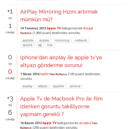
+1
AirPlay Mirroring Hızını artırmak
oy
mümkün mü?
1
14 Temmuz 2012
Apple TV
kategorisinde
Kürşat
cevap
(
1,800
puan)
tarafından
soruldu
Yardımcı
appletv
airplay
mirroring
network
speed
ağ
hızı
0
Iphone'dan airplay ile apple tv'ye
oy
altyazı gönderme sorunu!
0
1 Nisan 2016
halilh
(
120
puan)
tarafından
Yeni Kullanıcı
cevap
soruldu
airplay
altyazı
appletv
iphone
+3
Apple Tv de Macbook Pro ile film
oy
izlerken goruntu takililyor.ne
6
yapmam gerekli ?
cevap
16 Kasım 2012
Apple TV
kategorisinde
ali.aykol
Yeni
(
290
puan)
tarafından
soruldu
Kullanıcı