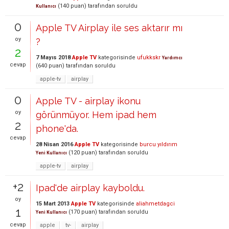
(
140
puan)
tarafından
soruldu
Kullanıcı
0
Apple TV Airplay ile ses aktarır mı
oy
?
2
7 Mayıs 2018
Apple TV
kategorisinde
ufukkskr
Yardımcı
cevap
(
640
puan)
tarafından
soruldu
apple-tv
airplay
0
Apple TV - airplay ikonu
oy
görünmüyor. Hem ipad hem
2
phone'da.
cevap
28 Nisan 2016
Apple TV
kategorisinde
burcu yıldırım
(
120
puan)
tarafından
soruldu
Yeni Kullanıcı
apple-tv
airplay
+2
Ipad'de airplay kayboldu.
oy
15 Mart 2013
Apple TV
kategorisinde
aliahmetdagci
1
(
170
puan)
tarafından
soruldu
Yeni Kullanıcı
cevap
apple
tv-
airplay