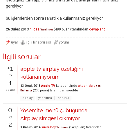
istediğiniz tüm apple cihazlarınızda ev paylaşımlarını açmanız
gerekiyor.
bu işlemlerden sonra rahatlıkla kullanmanız gerekiyor.
26 Şubat 2013
hi.caz
(
490
puan)
tarafından
cevaplandı
Yardımcı
İlgili sorular
+1
apple tv airplay özelliğini
oy
kullanamıyorum
1
13 Ocak 2013
Apple TV
kategorisinde
akdenizbrs
Yeni
cevap
(
200
puan)
tarafından
soruldu
Kullanıcı
airplay
yansıtma
sorunu
0
Yosemite menü çubuğunda
oy
Airplay simgesi çıkmıyor
2
1 Kasım 2014
suvaribey
(
540
puan)
tarafından
Yardımcı