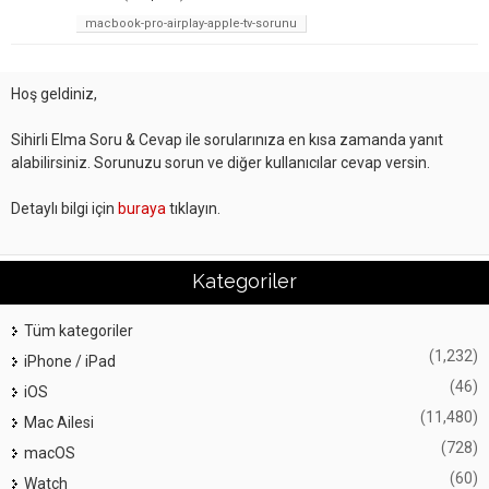
macbook-pro-airplay-apple-tv-sorunu
Hoş geldiniz,
Sihirli Elma Soru & Cevap ile sorularınıza en kısa zamanda yanıt
alabilirsiniz. Sorunuzu sorun ve diğer kullanıcılar cevap versin.
Detaylı bilgi için
buraya
tıklayın.
Kategoriler
Tüm kategoriler
(1,232)
iPhone / iPad
(46)
iOS
(11,480)
Mac Ailesi
(728)
macOS
(60)
Watch