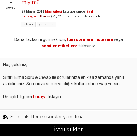
1
miyim?
cevap
29 Mayıs 2012
Mac Ailesi
kategorisinde
Salih
Elmaagacli
(
21,720
puan)
tarafından
soruldu
Uzman
ekran
yansıtma
Daha fazlasını görmek için,
tüm soruların listesine
veya
popüler etiketlere
tıklayınız.
Hoş geldiniz,
Sihirli Elma Soru & Cevap ile sorularınıza en kısa zamanda yanıt
alabilirsiniz. Sorunuzu sorun ve diğer kullanıcılar cevap versin.
Detaylı bilgi için
buraya
tıklayın.
Son etiketlenen sorular yansıtma
İstatistikler