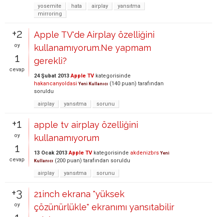
yosemite
hata
airplay
yansıtma
mirroring
+2
Apple TV'de Airplay özelliğini
oy
kullanamıyorum.Ne yapmam
1
gerekli?
cevap
24 Şubat 2013
Apple TV
kategorisinde
hakancanyoldasi
(
140
puan)
tarafından
Yeni Kullanıcı
soruldu
airplay
yansıtma
sorunu
+1
apple tv airplay özelliğini
oy
kullanamıyorum
1
13 Ocak 2013
Apple TV
kategorisinde
akdenizbrs
Yeni
cevap
(
200
puan)
tarafından
soruldu
Kullanıcı
airplay
yansıtma
sorunu
+3
21inch ekrana "yüksek
oy
çözünürlükle" ekranımı yansıtabilir