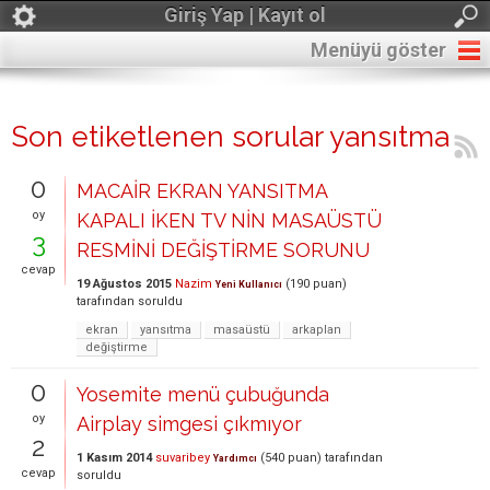
Giriş Yap | Kayıt ol
Menüyü göster
Son etiketlenen sorular yansıtma
0
MACAİR EKRAN YANSITMA
oy
KAPALI İKEN TV NİN MASAÜSTÜ
3
RESMİNİ DEĞİŞTİRME SORUNU
cevap
19 Ağustos 2015
Nazim
(
190
puan)
Yeni Kullanıcı
tarafından
soruldu
ekran
yansıtma
masaüstü
arkaplan
değiştirme
0
Yosemite menü çubuğunda
oy
Airplay simgesi çıkmıyor
2
1 Kasım 2014
suvaribey
(
540
puan)
tarafından
Yardımcı
cevap
soruldu