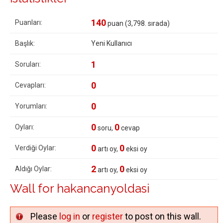
140
Puanları:
puan (
3,798
. sırada)
Başlık:
Yeni Kullanıcı
1
Soruları:
0
Cevapları:
0
Yorumları:
0
0
Oyları:
soru,
cevap
0
0
Verdiği Oylar:
artı oy,
eksi oy
2
0
Aldığı Oylar:
artı oy,
eksi oy
Wall for hakancanyoldasi
Please
log in
or
register
to post on this wall.