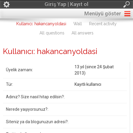
Giriş Yap | Kayıt ol
Menüyü göster
Kullanıcı: hakancanyoldasi
Wall
Recent activity
All questions
All answers
Kullanıcı: hakancanyoldasi
13 yıl (since 24 Şubat
Üyelik zamanı:
2013)
Tür:
Kayıtlı kullanıcı
Adınız? Size nasıl hitap edilsin?:
Nerede yaşıyorsunuz?:
Siteniz ya da blogunuzun adresi?: