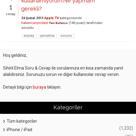
kullanamıyorum.Ne yapmam
1
gerekli?
cevap
24 Şubat 2013
Apple TV
kategorisinde
hakancanyoldasi
(
140
puan)
tarafından
Yeni Kullanıcı
soruldu
airplay
yansıtma
sorunu
Hoş geldiniz,
Sihirli Elma Soru & Cevap ile sorularınıza en kısa zamanda yanıt
alabilirsiniz. Sorunuzu sorun ve diğer kullanıcılar cevap versin.
Detaylı bilgi için
buraya
tıklayın.
Kategoriler
Tüm kategoriler
(1,232)
iPhone / iPad