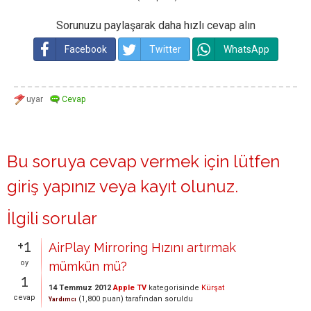
Sorunuzu paylaşarak daha hızlı cevap alın
Facebook
Twitter
WhatsApp
Bu soruya cevap vermek için lütfen
giriş yapınız
veya
kayıt olunuz
.
İlgili sorular
+1
AirPlay Mirroring Hızını artırmak
oy
mümkün mü?
1
14 Temmuz 2012
Apple TV
kategorisinde
Kürşat
cevap
(
1,800
puan)
tarafından
soruldu
Yardımcı