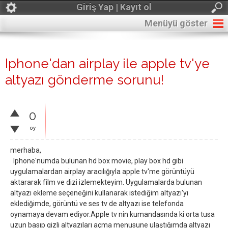
Giriş Yap | Kayıt ol
Menüyü göster
Iphone'dan airplay ile apple tv'ye
altyazı gönderme sorunu!
0
oy
merhaba,
Iphone'numda bulunan hd box movie, play box hd gibi
uygulamalardan airplay aracılığıyla apple tv'me görüntüyü
aktararak film ve dizi izlemekteyim. Uygulamalarda bulunan
altyazı ekleme seçeneğini kullanarak istediğim altyazı'yı
eklediğimde, görüntü ve ses tv de altyazı ise telefonda
oynamaya devam ediyor.Apple tv nin kumandasında ki orta tusa
uzun basıp gizli altyazıları açma menusune ulaştığımda altyazı