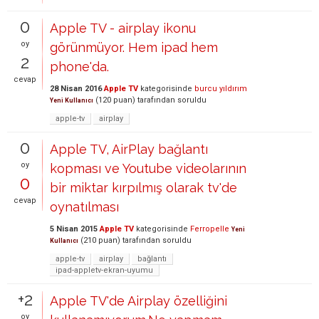
0
Apple TV - airplay ikonu
oy
görünmüyor. Hem ipad hem
2
phone'da.
cevap
28 Nisan 2016
Apple TV
kategorisinde
burcu yıldırım
(
120
puan)
tarafından
soruldu
Yeni Kullanıcı
apple-tv
airplay
0
Apple TV, AirPlay bağlantı
oy
kopması ve Youtube videolarının
0
bir miktar kırpılmış olarak tv'de
cevap
oynatılması
5 Nisan 2015
Apple TV
kategorisinde
Ferropelle
Yeni
(
210
puan)
tarafından
soruldu
Kullanıcı
apple-tv
airplay
bağlantı
ipad-appletv-ekran-uyumu
+2
Apple TV'de Airplay özelliğini
oy