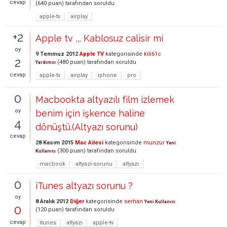
cevap
(
640
puan)
tarafından
soruldu
apple-tv
airplay
+2
Apple tv ,,. Kablosuz calisir mi
oy
9 Temmuz 2012
Apple TV
kategorisinde
kili61c
2
(
480
puan)
tarafından
soruldu
Yardımcı
cevap
apple-tv
airplay
iphone
pro
0
Macbookta altyazılı film izlemek
oy
benim için işkence haline
4
dönüştü.(Altyazı sorunu)
cevap
28 Kasım 2015
Mac Ailesi
kategorisinde
munzur
Yeni
(
300
puan)
tarafından
soruldu
Kullanıcı
macbook
altyazi-sorunu
altyazı
0
iTunes altyazı sorunu ?
oy
8 Aralık 2012
Diğer
kategorisinde
serhan
Yeni Kullanıcı
0
(
120
puan)
tarafından
soruldu
cevap
itunes
altyazı
apple-tv