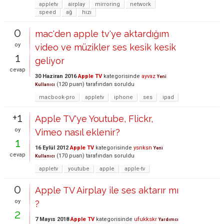
appletv
airplay
mirroring
network
speed
ağ
hızı
0
mac'den apple tv'ye aktardığım
oy
video ve müzikler ses kesik kesik
1
geliyor
cevap
30 Haziran 2016
Apple TV
kategorisinde
ayvaz
Yeni
(
120
puan)
tarafından
soruldu
Kullanıcı
macbook-pro
appletv
iphone
ses
ipad
+1
Apple TV'ye Youtube, Flickr,
oy
Vimeo nasıl eklenir?
1
16 Eylül 2012
Apple TV
kategorisinde
ysnksn
Yeni
cevap
(
170
puan)
tarafından
soruldu
Kullanıcı
appletv
youtube
apple
apple-tv
0
Apple TV Airplay ile ses aktarır mı
oy
?
2
7 Mayıs 2018
Apple TV
kategorisinde
ufukkskr
Yardımcı