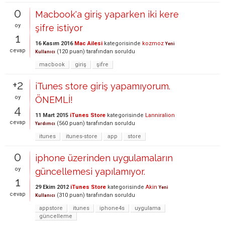
0
Macbook'a giriş yaparken iki kere
oy
şifre istiyor
1
16 Kasım 2016
Mac Ailesi
kategorisinde
kozmoz
Yeni
cevap
(
120
puan)
tarafından
soruldu
Kullanıcı
macbook
giriş
şifre
+2
iTunes store giriş yapamıyorum.
oy
ÖNEMLİ!
4
11 Mart 2015
iTunes Store
kategorisinde
Lanniralion
cevap
(
560
puan)
tarafından
soruldu
Yardımcı
itunes
itunes-store
app
store
0
iphone üzerinden uygulamaların
oy
güncellemesi yapılamıyor.
1
29 Ekim 2012
iTunes Store
kategorisinde
Akin
Yeni
cevap
(
310
puan)
tarafından
soruldu
Kullanıcı
appstore
itunes
iphone4s
uygulama
güncelleme