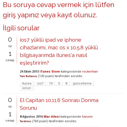
Bu soruya cevap vermek için lütfen
giriş yapınız
veya
kayıt olunuz
.
İlgili sorular
0
ios7 yüklü ipad ve iphone
oy
cihazlarımı, mac os x 10.5.8 yüklü
1
bilgisayarımda itunes'a nasıl
cevap
eşleştiririm?
24 Ekim 2013
iTunes Store
kategorisinde
rockerhan
(
120
puan)
tarafından
soruldu
Yeni Kullanıcı
itunes
ios7
10
5
8
güncelleme
sorun
0
El Capitan 10.11.6 Sonrası Donma
oy
Sorunu
1
8 Ağustos 2016
Mac Ailesi
kategorisinde
harunn
cevap
(
760
puan)
tarafından
soruldu
Yardımcı