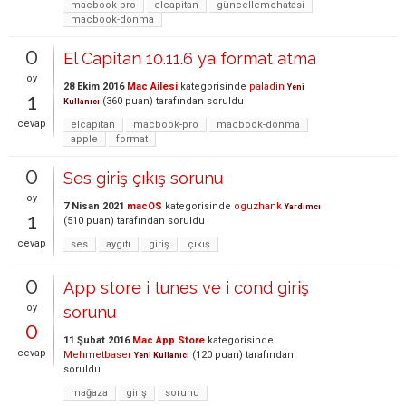
macbook-pro
elcapitan
güncellemehatasi
macbook-donma
0
El Capitan 10.11.6 ya format atma
oy
28 Ekim 2016
Mac Ailesi
kategorisinde
paladin
Yeni
1
(
360
puan)
tarafından
soruldu
Kullanıcı
cevap
elcapitan
macbook-pro
macbook-donma
apple
format
0
Ses giriş çıkış sorunu
oy
7 Nisan 2021
macOS
kategorisinde
oguzhank
Yardımcı
1
(
510
puan)
tarafından
soruldu
cevap
ses
aygıtı
giriş
çıkış
0
App store i tunes ve i cond giriş
oy
sorunu
0
11 Şubat 2016
Mac App Store
kategorisinde
cevap
Mehmetbaser
(
120
puan)
tarafından
Yeni Kullanıcı
soruldu
mağaza
giriş
sorunu