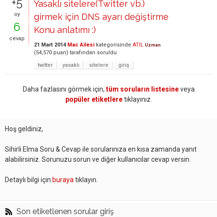
+5
Yasaklı sitelere(Twitter vb.)
oy
girmek için DNS ayarı değiştirme
6
Konu anlatımı :)
cevap
21 Mart 2014
Mac Ailesi
kategorisinde
ATIL
Uzman
(
54,570
puan)
tarafından
soruldu
twitter
yasaklı
sitelere
giriş
Daha fazlasını görmek için,
tüm soruların listesine
veya
popüler etiketlere
tıklayınız.
Hoş geldiniz,
Sihirli Elma Soru & Cevap ile sorularınıza en kısa zamanda yanıt
alabilirsiniz. Sorunuzu sorun ve diğer kullanıcılar cevap versin.
Detaylı bilgi için
buraya
tıklayın.
Son etiketlenen sorular giriş