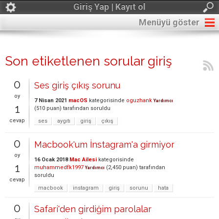
Giriş Yap | Kayıt ol
Menüyü göster
Son etiketlenen sorular giriş
0
Ses giriş çıkış sorunu
oy
7 Nisan 2021
macOS
kategorisinde
oguzhank
Yardımcı
1
(
510
puan)
tarafından
soruldu
cevap
ses
aygıtı
giriş
çıkış
0
Macbook'um İnstagram'a girmiyor
oy
16 Ocak 2018
Mac Ailesi
kategorisinde
1
muhammedfk1997
(
2,450
puan)
tarafından
Yardımcı
soruldu
cevap
macbook
instagram
giriş
sorunu
hata
0
Safari'den girdiğim parolalar