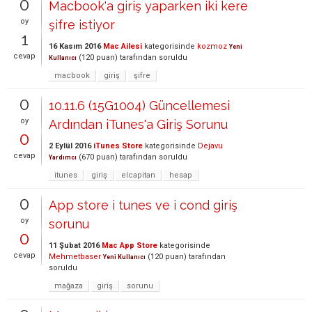
0
Macbook'a giriş yaparken iki kere
oy
şifre istiyor
1
16 Kasım 2016
Mac Ailesi
kategorisinde
kozmoz
Yeni
cevap
(
120
puan)
tarafından
soruldu
Kullanıcı
macbook
giriş
şifre
0
10.11.6 (15G1004) Güncellemesi
oy
Ardından iTunes'a Giriş Sorunu
0
2 Eylül 2016
iTunes Store
kategorisinde
Dejavu
cevap
(
670
puan)
tarafından
soruldu
Yardımcı
itunes
giriş
elcapitan
hesap
0
App store i tunes ve i cond giriş
oy
sorunu
0
11 Şubat 2016
Mac App Store
kategorisinde
cevap
Mehmetbaser
(
120
puan)
tarafından
Yeni Kullanıcı
soruldu
mağaza
giriş
sorunu