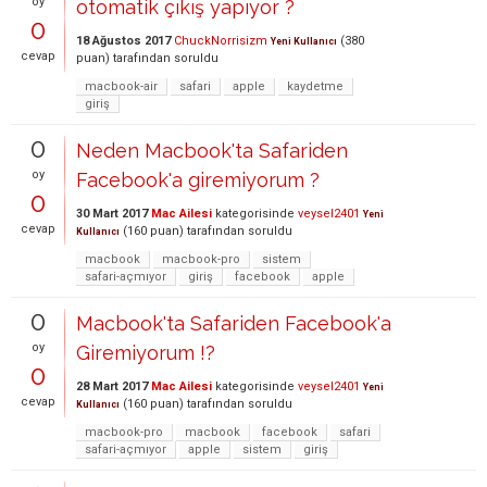
oy
otomatik çıkış yapıyor ?
0
18 Ağustos 2017
ChuckNorrisizm
(
380
Yeni Kullanıcı
cevap
puan)
tarafından
soruldu
macbook-air
safari
apple
kaydetme
giriş
0
Neden Macbook'ta Safariden
oy
Facebook'a giremiyorum ?
0
30 Mart 2017
Mac Ailesi
kategorisinde
veysel2401
Yeni
cevap
(
160
puan)
tarafından
soruldu
Kullanıcı
macbook
macbook-pro
sistem
safari-açmıyor
giriş
facebook
apple
0
Macbook'ta Safariden Facebook'a
oy
Giremiyorum !?
0
28 Mart 2017
Mac Ailesi
kategorisinde
veysel2401
Yeni
cevap
(
160
puan)
tarafından
soruldu
Kullanıcı
macbook-pro
macbook
facebook
safari
safari-açmıyor
apple
sistem
giriş