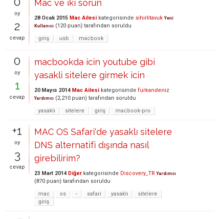
0
Mac ve iki sorun
oy
28 Ocak 2015
Mac Ailesi
kategorisinde
sihirlitavuk
Yeni
2
(
120
puan)
tarafından
soruldu
Kullanıcı
cevap
giriş
usb
macbook
0
macbookda icin youtube gibi
oy
yasakli sitelere girmek icin
1
20 Mayıs 2014
Mac Ailesi
kategorisinde
furkandeniz
cevap
(
2,210
puan)
tarafından
soruldu
Yardımcı
yasaklı
sitelere
giriş
macbook-pro
+1
MAC OS Safari'de yasaklı sitelere
oy
DNS alternatifi dışında nasıl
3
girebilirim?
cevap
23 Mart 2014
Diğer
kategorisinde
Discovery_TR
Yardımcı
(
870
puan)
tarafından
soruldu
mac
os
-
safari
yasaklı
sitelere
giriş