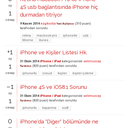
oy
4S usb bağlantısında iPhone hiç
1
durmadan titriyor
cevap
9 Kasım 2014
ezgikorba
(
310
puan)
Yeni Kullanıcı
tarafından
soruldu
retina
macbook-pro
iphone4s
usb
titreme
itunes
+1
iPhone ve Kişiler Listesi Hk.
oy
31 Ekim 2014
iPhone / iPad
kategorisinde
selimozcay
1
(
820
puan)
tarafından
soruldu
Yardımcı
cevap
iphone4s
icloud
kişiler
kişiler-çökme
–1
iPhone 4S ve iOS8.1 Sorunu
oy
31 Ekim 2014
iPhone / iPad
kategorisinde
selimozcay
1
(
820
puan)
tarafından
soruldu
Yardımcı
cevap
iphone4s
kapanma
ios8
0
iPhone'da "Diğer" bölümünde ne
oy