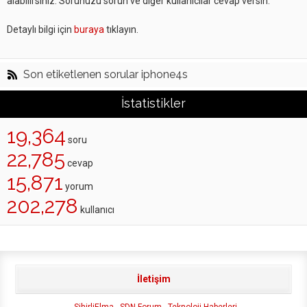
alabilirsiniz. Sorunuzu sorun ve diğer kullanıcılar cevap versin.
Detaylı bilgi için
buraya
tıklayın.
Son etiketlenen sorular iphone4s
İstatistikler
19,364
soru
22,785
cevap
15,871
yorum
202,278
kullanıcı
İletişim