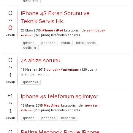
iphone4s
0
iPhone 4S Ekran Sorunu ve
oy
Teknik Servis Hk.
0
23 Ekim 2015
iPhone / iPad
kategorisinde
selimozcay
cevap
(
820
puan)
tarafından
soruldu
Yardımcı
iphone
iphone4s
ekran
teknik-servis
değişim
0
4s ahize sorunu
oy
11 Haziran 2015
dgnoztrk
(
120
puan)
Yeni Kullanıcı
1
tarafından
soruldu
cevap
iphone4s
+1
iphone 4s telefonum açılmıyor
oy
12 Mayıs 2015
Mac Ailesi
kategorisinde
mevy
Yeni
1
(
230
puan)
tarafından
soruldu
Kullanıcı
cevap
iphone
iphone4s
kapanma
0
Retina Macbook Pro ile iPhone