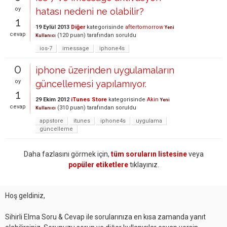
oy
hatası nedeni ne olabilir?
1
19 Eylül 2013
Diğer
kategorisinde
aftertomorrow
Yeni
cevap
(
120
puan)
tarafından
soruldu
Kullanıcı
ios-7
imessage
iphone4s
0
iphone üzerinden uygulamaların
oy
güncellemesi yapılamıyor.
1
29 Ekim 2012
iTunes Store
kategorisinde
Akin
Yeni
cevap
(
310
puan)
tarafından
soruldu
Kullanıcı
appstore
itunes
iphone4s
uygulama
güncelleme
Daha fazlasını görmek için,
tüm soruların listesine
veya
popüler etiketlere
tıklayınız.
Hoş geldiniz,
Sihirli Elma Soru & Cevap ile sorularınıza en kısa zamanda yanıt