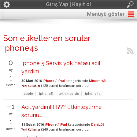
Giriş Yap | Kayıt ol
Menüyü göster
Son etiketlenen sorular
iphone4s
0
İphone 5 Servis yok hatası acil
oy
yardım
1
30 Mart 2016
iPhone / iPad
kategorisinde
Mtndmr63
cevap
(
120
puan)
tarafından
soruldu
Yeni Kullanıcı
apple
iphone5
teknik-servis
iphone4s
–1
Acil yardım!!!!!??? Etkinleştirme
oy
sorunu...
1
11 Şubat 2016
iPhone / iPad
kategorisinde
Deniz09
cevap
(
240
puan)
tarafından
soruldu
Yeni Kullanıcı