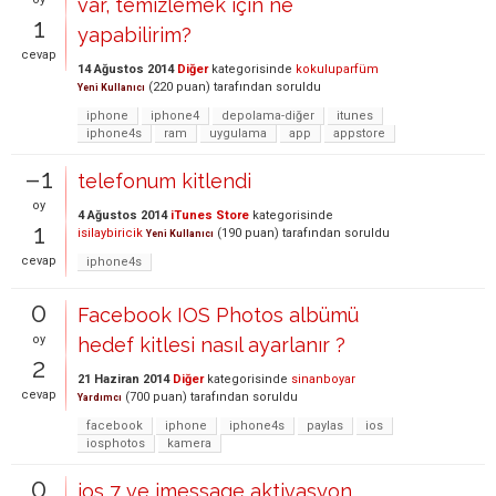
var, temizlemek için ne
1
yapabilirim?
cevap
14 Ağustos 2014
Diğer
kategorisinde
kokuluparfüm
(
220
puan)
tarafından
soruldu
Yeni Kullanıcı
iphone
iphone4
depolama-diğer
itunes
iphone4s
ram
uygulama
app
appstore
–1
telefonum kitlendi
oy
4 Ağustos 2014
iTunes Store
kategorisinde
1
isilaybiricik
(
190
puan)
tarafından
soruldu
Yeni Kullanıcı
cevap
iphone4s
0
Facebook IOS Photos albümü
oy
hedef kitlesi nasıl ayarlanır ?
2
21 Haziran 2014
Diğer
kategorisinde
sinanboyar
cevap
(
700
puan)
tarafından
soruldu
Yardımcı
facebook
iphone
iphone4s
paylas
ios
iosphotos
kamera
0
ios 7 ve imessage aktivasyon