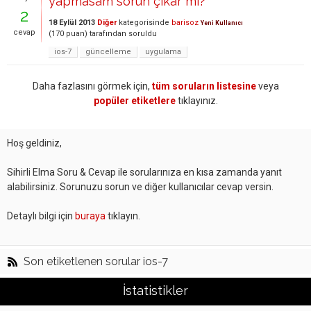
yapmasam sorun çıkar mı?
2
18 Eylül 2013
Diğer
kategorisinde
barisoz
Yeni Kullanıcı
cevap
(
170
puan)
tarafından
soruldu
ios-7
güncelleme
uygulama
Daha fazlasını görmek için,
tüm soruların listesine
veya
popüler etiketlere
tıklayınız.
Hoş geldiniz,
Sihirli Elma Soru & Cevap ile sorularınıza en kısa zamanda yanıt
alabilirsiniz. Sorunuzu sorun ve diğer kullanıcılar cevap versin.
Detaylı bilgi için
buraya
tıklayın.
Son etiketlenen sorular ios-7
İstatistikler