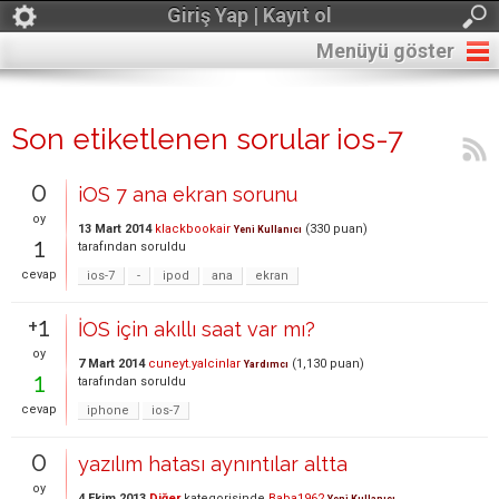
Giriş Yap | Kayıt ol
Menüyü göster
Son etiketlenen sorular ios-7
0
iOS 7 ana ekran sorunu
oy
13 Mart 2014
klackbookair
(
330
puan)
Yeni Kullanıcı
1
tarafından
soruldu
cevap
ios-7
-
ipod
ana
ekran
+1
İOS için akıllı saat var mı?
oy
7 Mart 2014
cuneyt.yalcinlar
(
1,130
puan)
Yardımcı
1
tarafından
soruldu
cevap
iphone
ios-7
0
yazılım hatası aynıntılar altta
oy
4 Ekim 2013
Diğer
kategorisinde
Baba1962