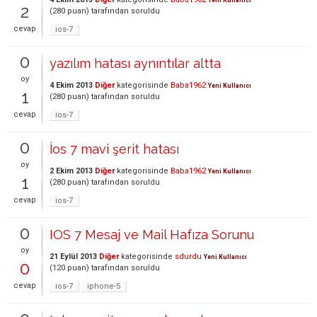
Yeni Kullanıcı
2
(
280
puan)
tarafından
soruldu
cevap
ios-7
0
yazılım hatası aynıntılar altta
oy
4 Ekim 2013
Diğer
kategorisinde
Baba1962
Yeni Kullanıcı
1
(
280
puan)
tarafından
soruldu
cevap
ios-7
0
İos 7 mavi şerit hatası
oy
2 Ekim 2013
Diğer
kategorisinde
Baba1962
Yeni Kullanıcı
1
(
280
puan)
tarafından
soruldu
cevap
ios-7
0
IOS 7 Mesaj ve Mail Hafıza Sorunu
oy
21 Eylül 2013
Diğer
kategorisinde
sdurdu
Yeni Kullanıcı
0
(
120
puan)
tarafından
soruldu
cevap
ios-7
iphone-5