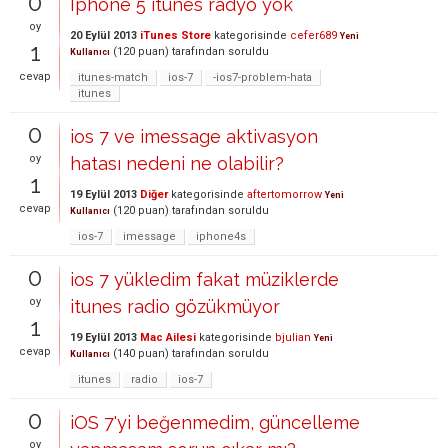
0
Iphone 5 itunes radyo yok
oy
20 Eylül 2013
iTunes Store
kategorisinde
cefer689
Yeni
1
(
120
puan)
tarafından
soruldu
Kullanıcı
cevap
itunes-match
ios-7
-ios7-problem-hata
itunes
0
ios 7 ve imessage aktivasyon
oy
hatası nedeni ne olabilir?
1
19 Eylül 2013
Diğer
kategorisinde
aftertomorrow
Yeni
cevap
(
120
puan)
tarafından
soruldu
Kullanıcı
ios-7
imessage
iphone4s
0
ios 7 yükledim fakat müziklerde
oy
itunes radio gözükmüyor
1
19 Eylül 2013
Mac Ailesi
kategorisinde
bjulian
Yeni
cevap
(
140
puan)
tarafından
soruldu
Kullanıcı
itunes
radio
ios-7
0
iOS 7'yi beğenmedim, güncelleme
oy