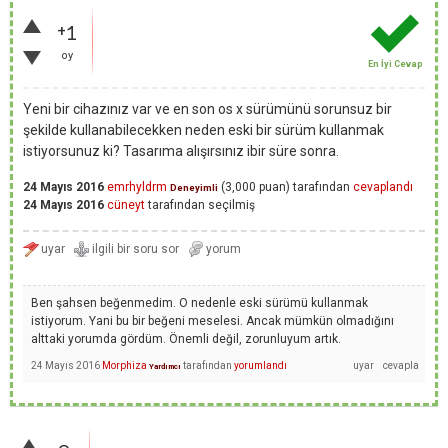
+1
oy
En İyi Cevap
Yeni bir cihazınız var ve en son os x sürümünü sorunsuz bir
şekilde kullanabilecekken neden eski bir sürüm kullanmak
istiyorsunuz ki? Tasarıma alışırsınız ibir süre sonra.
24 Mayıs 2016
emrhyldrm
(
3,000
puan)
tarafından
cevaplandı
Deneyimli
24 Mayıs 2016
cüneyt
tarafından
seçilmiş
Ben şahsen beğenmedim. O nedenle eski sürümü kullanmak
istiyorum. Yani bu bir beğeni meselesi. Ancak mümkün olmadığını
alttaki yorumda gördüm. Önemli değil, zorunluyum artık.
24 Mayıs 2016
Morphiza
tarafından
yorumlandı
Yardımcı