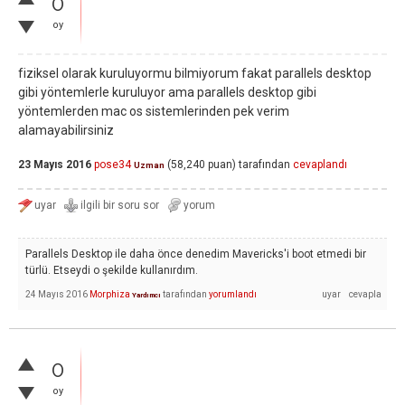
0
oy
fiziksel olarak kuruluyormu bilmiyorum fakat parallels desktop
gibi yöntemlerle kuruluyor ama parallels desktop gibi
yöntemlerden mac os sistemlerinden pek verim
alamayabilirsiniz
23 Mayıs 2016
pose34
(
58,240
puan)
tarafından
cevaplandı
Uzman
Parallels Desktop ile daha önce denedim Mavericks'i boot etmedi bir
türlü. Etseydi o şekilde kullanırdım.
24 Mayıs 2016
Morphiza
tarafından
yorumlandı
Yardımcı
0
oy