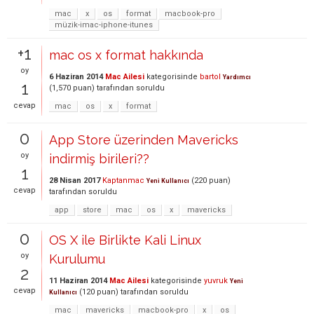
mac
x
os
format
macbook-pro
müzik-imac-iphone-itunes
+1
mac os x format hakkında
oy
6 Haziran 2014
Mac Ailesi
kategorisinde
bartol
Yardımcı
1
(
1,570
puan)
tarafından
soruldu
cevap
mac
os
x
format
0
App Store üzerinden Mavericks
oy
indirmiş birileri??
1
28 Nisan 2017
Kaptanmac
(
220
puan)
Yeni Kullanıcı
cevap
tarafından
soruldu
app
store
mac
os
x
mavericks
0
OS X ile Birlikte Kali Linux
oy
Kurulumu
2
11 Haziran 2014
Mac Ailesi
kategorisinde
yuvruk
Yeni
cevap
(
120
puan)
tarafından
soruldu
Kullanıcı
mac
mavericks
macbook-pro
x
os