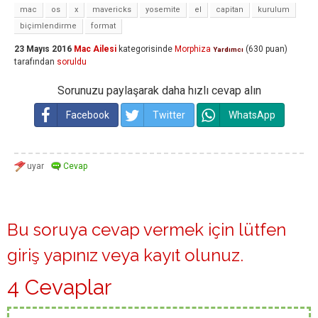
mac
os
x
mavericks
yosemite
el
capitan
kurulum
biçimlendirme
format
23 Mayıs 2016
Mac Ailesi
kategorisinde
Morphiza
(
630
puan)
Yardımcı
tarafından
soruldu
Sorunuzu paylaşarak daha hızlı cevap alın
Facebook
Twitter
WhatsApp
Bu soruya cevap vermek için lütfen
giriş yapınız
veya
kayıt olunuz
.
4 Cevaplar