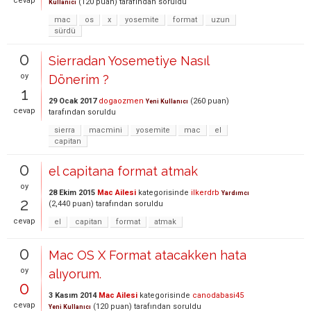
cevap
(
120
puan)
tarafından
soruldu
Kullanıcı
mac
os
x
yosemite
format
uzun
sürdü
0
Sierradan Yosemetiye Nasıl
oy
Dönerim ?
1
29 Ocak 2017
dogaozmen
(
260
puan)
Yeni Kullanıcı
cevap
tarafından
soruldu
sierra
macmini
yosemite
mac
el
capitan
0
el capitana format atmak
oy
28 Ekim 2015
Mac Ailesi
kategorisinde
ilkerdrb
Yardımcı
2
(
2,440
puan)
tarafından
soruldu
cevap
el
capitan
format
atmak
0
Mac OS X Format atacakken hata
oy
alıyorum.
0
3 Kasım 2014
Mac Ailesi
kategorisinde
canodabasi45
cevap
(
120
puan)
tarafından
soruldu
Yeni Kullanıcı