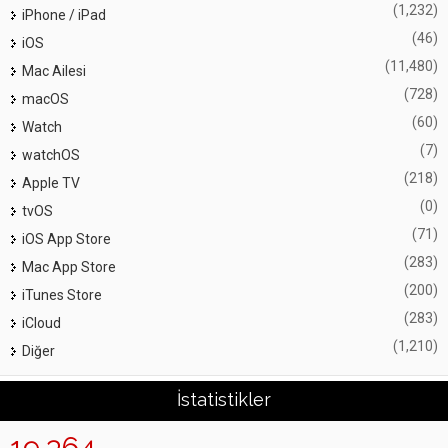
(1,232)
iPhone / iPad
(46)
iOS
(11,480)
Mac Ailesi
(728)
macOS
(60)
Watch
(7)
watchOS
(218)
Apple TV
(0)
tvOS
(71)
iOS App Store
(283)
Mac App Store
(200)
iTunes Store
(283)
iCloud
(1,210)
Diğer
İstatistikler
19,364