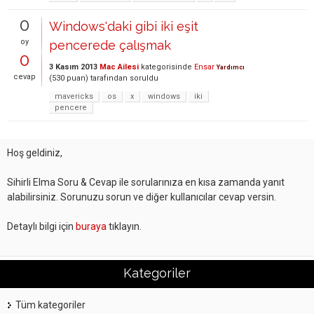
0
Windows'daki gibi iki eşit
oy
pencerede çalışmak
0
3 Kasım 2013
Mac Ailesi
kategorisinde
Ensar
Yardımcı
cevap
(
530
puan)
tarafından
soruldu
mavericks
os
x
windows
iki
pencere
Hoş geldiniz,
Sihirli Elma Soru & Cevap ile sorularınıza en kısa zamanda yanıt
alabilirsiniz. Sorunuzu sorun ve diğer kullanıcılar cevap versin.
Detaylı bilgi için
buraya
tıklayın.
Kategoriler
Tüm kategoriler