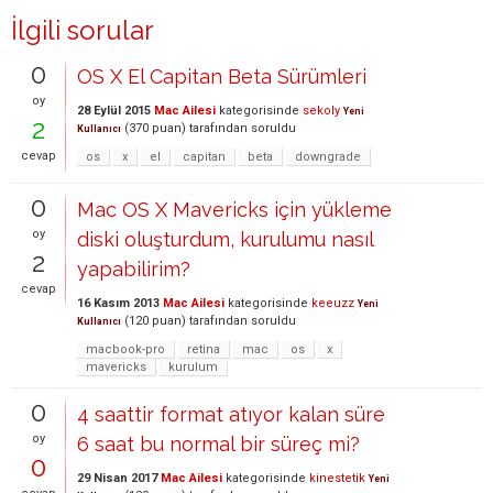
İlgili sorular
0
OS X El Capitan Beta Sürümleri
oy
28 Eylül 2015
Mac Ailesi
kategorisinde
sekoly
Yeni
2
(
370
puan)
tarafından
soruldu
Kullanıcı
cevap
os
x
el
capitan
beta
downgrade
0
Mac OS X Mavericks için yükleme
oy
diski oluşturdum, kurulumu nasıl
2
yapabilirim?
cevap
16 Kasım 2013
Mac Ailesi
kategorisinde
keeuzz
Yeni
(
120
puan)
tarafından
soruldu
Kullanıcı
macbook-pro
retina
mac
os
x
mavericks
kurulum
0
4 saattir format atıyor kalan süre
oy
6 saat bu normal bir süreç mi?
0
29 Nisan 2017
Mac Ailesi
kategorisinde
kinestetik
Yeni