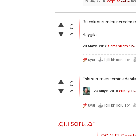
24 Mayıs 2016
Morphiza
tar
Yardımcı
Bu eski sürümleri nereden re
0
oy
Saygılar
23 Mayıs 2016
SercanDemir
Yar
Eski sürümleri temin edebils
0
oy
23 Mayıs 2016
cüneyt
Uz
İlgili sorular