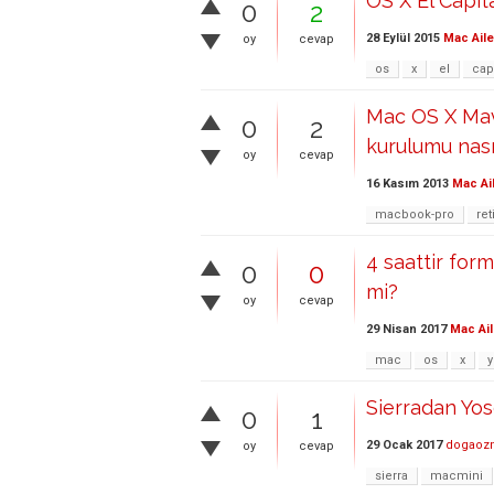
OS X El Capit
0
2
28 Eylül 2015
Mac Aile
oy
cevap
os
x
el
cap
Mac OS X Mave
0
2
kurulumu nası
oy
cevap
16 Kasım 2013
Mac Ai
macbook-pro
ret
4 saattir for
0
0
mi?
oy
cevap
29 Nisan 2017
Mac Ail
mac
os
x
Sierradan Yo
0
1
29 Ocak 2017
dogaoz
oy
cevap
sierra
macmini