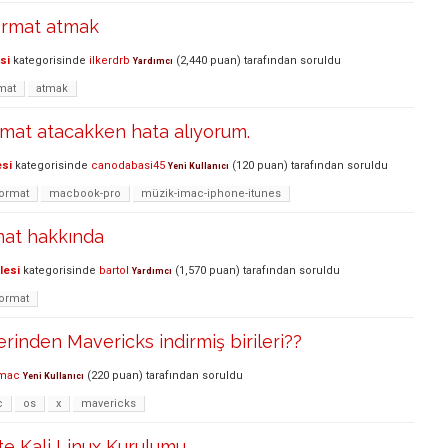
format atmak
si
kategorisinde
ilkerdrb
(
2,440
puan)
tarafından
soruldu
Yardımcı
mat
atmak
mat atacakken hata alıyorum.
esi
kategorisinde
canodabasi45
(
120
puan)
tarafından
soruldu
Yeni Kullanıcı
ormat
macbook-pro
müzik-imac-iphone-itunes
mat hakkında
lesi
kategorisinde
bartol
(
1,570
puan)
tarafından
soruldu
Yardımcı
ormat
rinden Mavericks indirmiş birileri??
mac
(
220
puan)
tarafından
soruldu
Yeni Kullanıcı
c
os
x
mavericks
kte Kali Linux Kurulumu