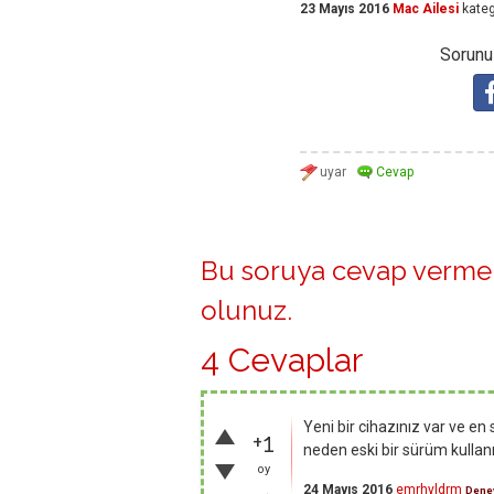
23 Mayıs 2016
Mac Ailesi
kateg
Sorunuz
Bu soruya cevap vermek
olunuz
.
4 Cevaplar
Yeni bir cihazınız var ve e
+1
neden eski bir sürüm kullanm
oy
24 Mayıs 2016
emrhyldrm
Dene