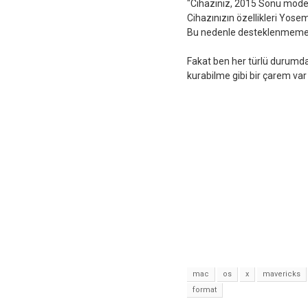
"Cihazınız, 2015 Sonu model o
Cihazınızın özellikleri Yose
Bu nedenle desteklenmemek
Fakat ben her türlü durumd
kurabilme gibi bir çarem va
mac
os
x
mavericks
format