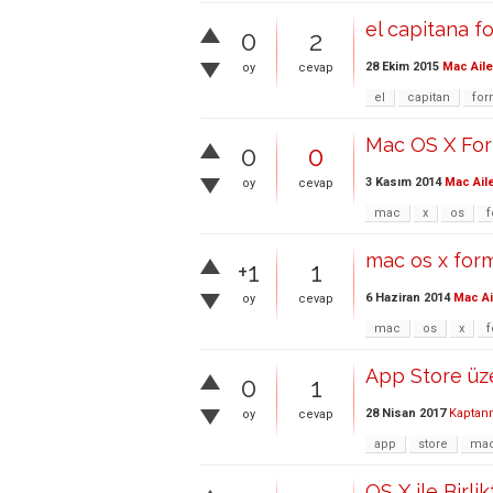
el capitana 
0
2
28 Ekim 2015
Mac Aile
oy
cevap
el
capitan
for
Mac OS X For
0
0
3 Kasım 2014
Mac Ail
oy
cevap
mac
x
os
f
mac os x for
+1
1
6 Haziran 2014
Mac Ai
oy
cevap
mac
os
x
f
App Store üze
0
1
28 Nisan 2017
Kaptan
oy
cevap
app
store
ma
OS X ile Birli