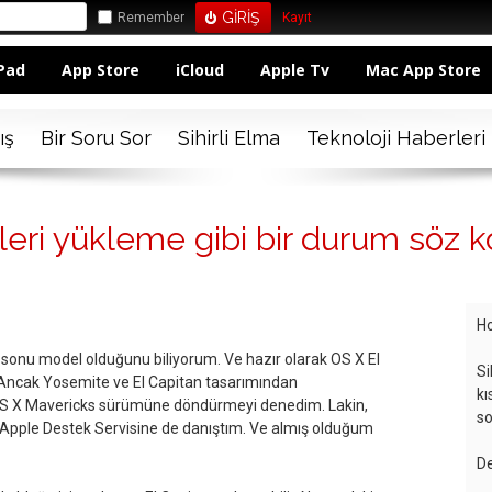
Remember
Kayıt
Pad
App Store
iCloud
Apple Tv
Mac App Store
ış
Bir Soru Sor
Sihirli Elma
Teknoloji Haberleri
ri yükleme gibi bir durum söz ko
Ho
5 sonu model olduğunu biliyorum. Ve hazır olarak OS X El
Si
. Ancak Yosemite ve El Capitan tasarımından
kı
S X Mavericks sürümüne döndürmeyi denedim. Lakin,
so
Apple Destek Servisine de danıştım. Ve almış olduğum
De