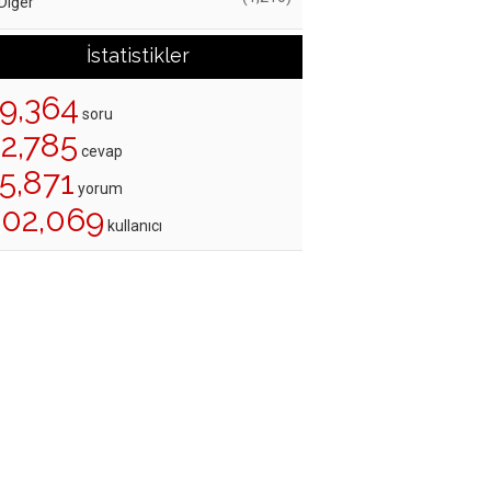
Diğer
İstatistikler
19,364
soru
22,785
cevap
5,871
yorum
202,069
kullanıcı