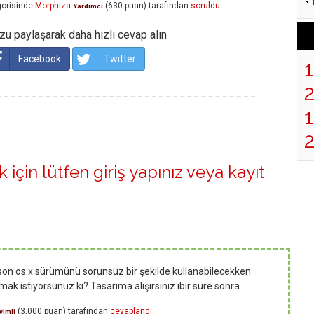
orisinde
Morphiza
(
630
puan)
tarafından
soruldu
Yardımcı
u paylaşarak daha hızlı cevap alın
Facebook
Twitter
1
 için lütfen
giriş yapınız
veya
kayıt
n son os x sürümünü sorunsuz bir şekilde kullanabilecekken
ak istiyorsunuz ki? Tasarıma alışırsınız ibir süre sonra.
(
3,000
puan)
tarafından
cevaplandı
yimli