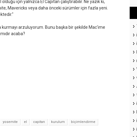
lduğu için yalnızca El Capitan çalıştırabilir. Ne yazık ki,
mite, Mavericks veya daha önceki sürümler için fazla yeni.
tedir."
a kurmayı arzuluyorum. Bunu başka bir şekilde Mac'ime
r mıdır acaba?
yosemite
el
capitan
kurulum
biçimlendirme