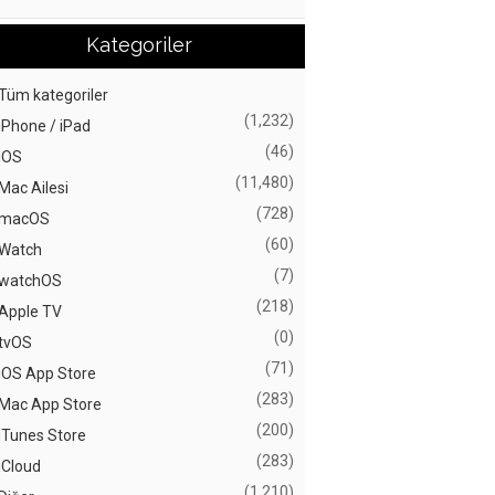
Kategoriler
Tüm kategoriler
(1,232)
iPhone / iPad
(46)
iOS
(11,480)
Mac Ailesi
(728)
macOS
(60)
Watch
(7)
watchOS
(218)
Apple TV
(0)
tvOS
(71)
iOS App Store
(283)
Mac App Store
(200)
iTunes Store
(283)
iCloud
(1,210)