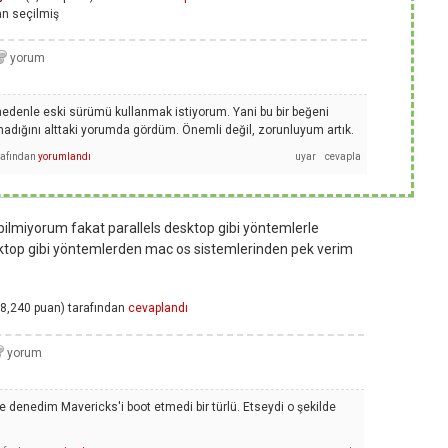
an
seçilmiş
enle eski sürümü kullanmak istiyorum. Yani bu bir beğeni
ığını alttaki yorumda gördüm. Önemli değil, zorunluyum artık.
rafından
yorumlandı
bilmiyorum fakat parallels desktop gibi yöntemlerle
sktop gibi yöntemlerden mac os sistemlerinden pek verim
8,240
puan)
tarafından
cevaplandı
e denedim Mavericks'i boot etmedi bir türlü. Etseydi o şekilde