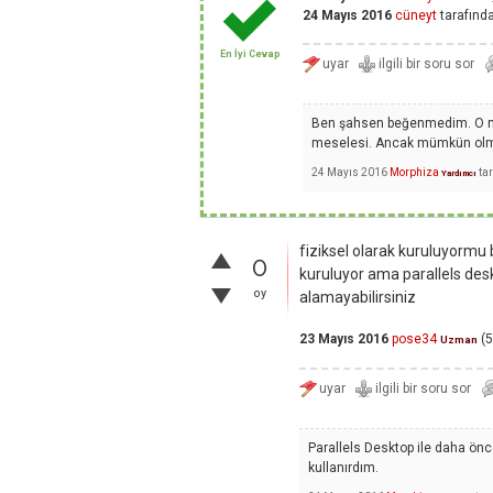
24 Mayıs 2016
cüneyt
tarafınd
En İyi Cevap
Ben şahsen beğenmedim. O ned
meselesi. Ancak mümkün olmad
24 Mayıs 2016
Morphiza
ta
Yardımcı
fiziksel olarak kuruluyormu 
0
kuruluyor ama parallels de
oy
alamayabilirsiniz
23 Mayıs 2016
pose34
(
5
Uzman
Parallels Desktop ile daha önc
kullanırdım.