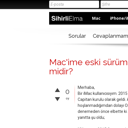
Mac
iPhone/i
Sorular
Cevaplanmam
Mac'ime eski sürümle
midir?
Merhaba,
0
Bir iMac kullanıcısıyım. 201
oy
Capitan kurulu olarak geldi
hoşlanmadığımdan dolayı O
denemeden önce elbette ki 
yanıtta şu oldu;