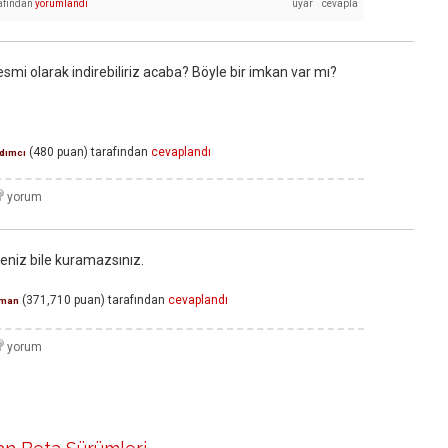
afından
yorumlandı
smi olarak indirebiliriz acaba? Böyle bir imkan var mı?
(
480
puan)
tarafından
cevaplandı
dımcı
eniz bile kuramazsınız.
(
371,710
puan)
tarafından
cevaplandı
man