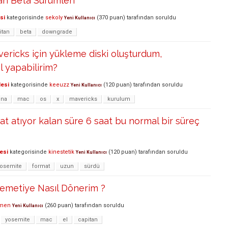
an Beta Sürümleri
si
kategorisinde
sekoly
(
370
puan)
tarafından
soruldu
Yeni Kullanıcı
itan
beta
downgrade
ricks için yükleme diski oluşturdum,
l yapabilirim?
lesi
kategorisinde
keeuzz
(
120
puan)
tarafından
soruldu
Yeni Kullanıcı
ina
mac
os
x
mavericks
kurulum
mat atıyor kalan süre 6 saat bu normal bir süreç
esi
kategorisinde
kinestetik
(
120
puan)
tarafından
soruldu
Yeni Kullanıcı
yosemite
format
uzun
sürdü
semetiye Nasıl Dönerim ?
men
(
260
puan)
tarafından
soruldu
Yeni Kullanıcı
yosemite
mac
el
capitan