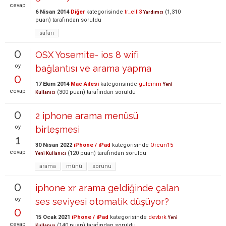
cevap
6 Nisan 2014
Diğer
kategorisinde
tr_elli3
(
1,310
Yardımcı
puan)
tarafından
soruldu
safari
0
OSX Yosemite- ios 8 wifi
oy
bağlantısı ve arama yapma
0
17 Ekim 2014
Mac Ailesi
kategorisinde
gulcinm
Yeni
cevap
(
300
puan)
tarafından
soruldu
Kullanıcı
0
2 iphone arama menüsü
oy
birleşmesi
1
30 Nisan 2022
iPhone / iPad
kategorisinde
Orcun15
cevap
(
120
puan)
tarafından
soruldu
Yeni Kullanıcı
arama
münü
sorunu
0
iphone xr arama geldiğinde çalan
oy
ses seviyesi otomatik düşüyor?
0
15 Ocak 2021
iPhone / iPad
kategorisinde
devbrk
Yeni
cevap
(
140
puan)
tarafından
soruldu
Kullanıcı