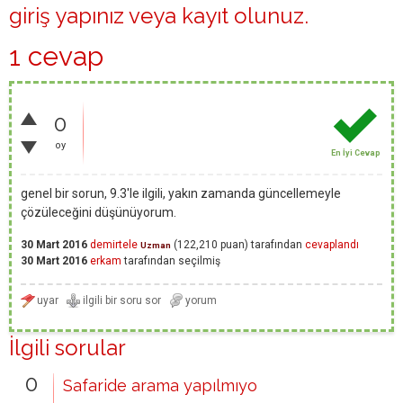
giriş yapınız
veya
kayıt olunuz
.
1 cevap
0
oy
En İyi Cevap
genel bir sorun, 9.3'le ilgili, yakın zamanda güncellemeyle
çözüleceğini düşünüyorum.
30 Mart 2016
demirtele
(
122,210
puan)
tarafından
cevaplandı
Uzman
30 Mart 2016
erkam
tarafından
seçilmiş
İlgili sorular
0
Safaride arama yapılmıyo