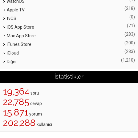
watchOS
(218)
Apple TV
(0)
tvOS
(71)
iOS App Store
(283)
Mac App Store
(200)
iTunes Store
(283)
iCloud
(1,210)
Diğer
İstatistikler
19,364
soru
22,785
cevap
15,871
yorum
202,288
kullanıcı