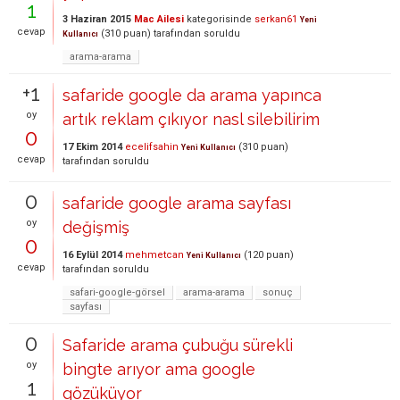
1
3 Haziran 2015
Mac Ailesi
kategorisinde
serkan61
Yeni
cevap
(
310
puan)
tarafından
soruldu
Kullanıcı
arama-arama
+1
safaride google da arama yapınca
oy
artık reklam çıkıyor nasl silebilirim
0
17 Ekim 2014
ecelifsahin
(
310
puan)
Yeni Kullanıcı
cevap
tarafından
soruldu
0
safaride google arama sayfası
oy
değişmiş
0
16 Eylül 2014
mehmetcan
(
120
puan)
Yeni Kullanıcı
cevap
tarafından
soruldu
safari-google-görsel
arama-arama
sonuç
sayfası
0
Safaride arama çubuğu sürekli
oy
bingte arıyor ama google
1
gözüküyor