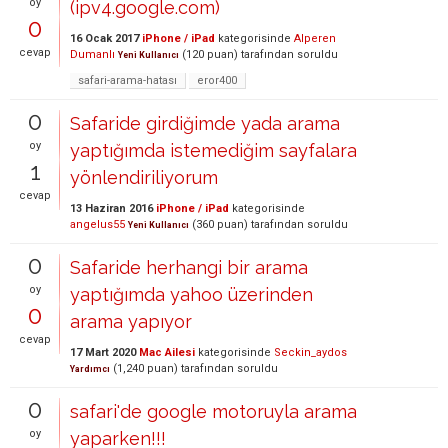
oy
(ipv4.google.com)
0
16 Ocak 2017
iPhone / iPad
kategorisinde
Alperen
cevap
Dumanlı
(
120
puan)
tarafından
soruldu
Yeni Kullanıcı
safari-arama-hatası
eror400
0
Safaride girdiğimde yada arama
oy
yaptığımda istemediğim sayfalara
1
yönlendiriliyorum
cevap
13 Haziran 2016
iPhone / iPad
kategorisinde
angelus55
(
360
puan)
tarafından
soruldu
Yeni Kullanıcı
0
Safaride herhangi bir arama
oy
yaptığımda yahoo üzerinden
0
arama yapıyor
cevap
17 Mart 2020
Mac Ailesi
kategorisinde
Seckin_aydos
(
1,240
puan)
tarafından
soruldu
Yardımcı
0
safari'de google motoruyla arama
oy
yaparken!!!