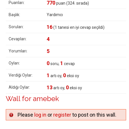
770
Puanları:
puan (
324
. sırada)
Başlık:
Yardımcı
16
Soruları:
(
1
tanesi en iyi cevap seçildi)
4
Cevapları:
5
Yorumları:
0
1
Oyları:
soru,
cevap
1
0
Verdiği Oylar:
artı oy,
eksi oy
13
0
Aldığı Oylar:
artı oy,
eksi oy
Wall for amebek
Please
log in
or
register
to post on this wall.