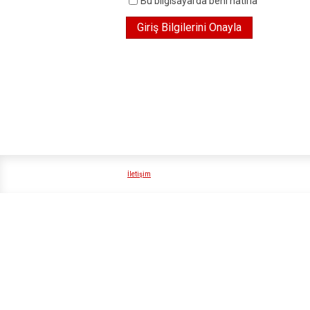
Bu bilgisayarda beni hatırla
İletişim