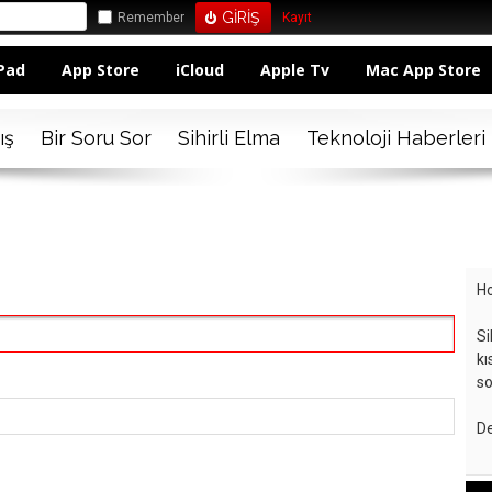
Remember
Kayıt
Pad
App Store
iCloud
Apple Tv
Mac App Store
ış
Bir Soru Sor
Sihirli Elma
Teknoloji Haberleri
Ho
Si
kı
so
De