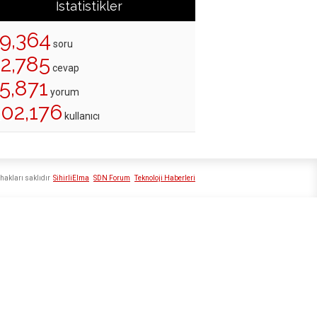
İstatistikler
19,364
soru
22,785
cevap
5,871
yorum
202,176
kullanıcı
hakları saklıdır
SihirliElma
SDN Forum
Teknoloji Haberleri