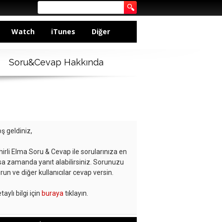
Watch
iTunes
Diğer
Soru&Cevap Hakkında
ş geldiniz,
hirli Elma Soru & Cevap ile sorularınıza en
sa zamanda yanıt alabilirsiniz. Sorunuzu
run ve diğer kullanıcılar cevap versin.
taylı bilgi için
buraya
tıklayın.