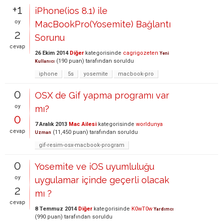
+1
iPhone(ios 8.1) ile
oy
MacBookPro(Yosemite) Bağlantı
2
Sorunu
cevap
26 Ekim 2014
Diğer
kategorisinde
cagrigozeten
Yeni
(
190
puan)
tarafından
soruldu
Kullanıcı
iphone
5s
yosemite
macbook-pro
0
OSX de Gif yapma programı var
oy
mı?
0
7 Aralık 2013
Mac Ailesi
kategorisinde
worldunya
cevap
(
11,450
puan)
tarafından
soruldu
Uzman
gif-resim-osx-macbook-program
0
Yosemite ve iOS uyumluluğu
oy
uygulamar içinde geçerli olacak
2
mı ?
cevap
8 Temmuz 2014
Diğer
kategorisinde
K0wT0w
Yardımcı
(
990
puan)
tarafından
soruldu