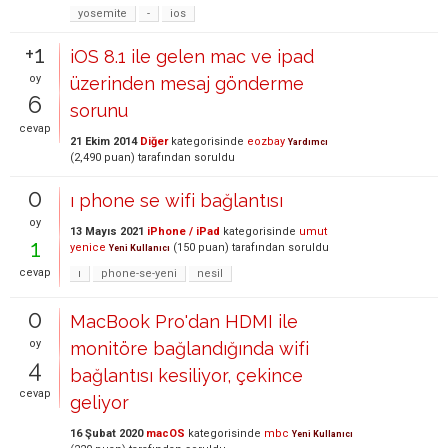
yosemite
-
ios
+1
iOS 8.1 ile gelen mac ve ipad
oy
üzerinden mesaj gönderme
6
sorunu
cevap
21 Ekim 2014
Diğer
kategorisinde
eozbay
Yardımcı
(
2,490
puan)
tarafından
soruldu
0
ı phone se wifi bağlantısı
oy
13 Mayıs 2021
iPhone / iPad
kategorisinde
umut
1
yenice
(
150
puan)
tarafından
soruldu
Yeni Kullanıcı
cevap
ı
phone-se-yeni
nesil
0
MacBook Pro'dan HDMI ile
oy
monitöre bağlandığında wifi
4
bağlantısı kesiliyor, çekince
cevap
geliyor
16 Şubat 2020
macOS
kategorisinde
mbc
Yeni Kullanıcı