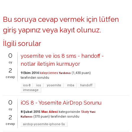
Bu soruya cevap vermek için lütfen
giriş yapınız
veya
kayıt olunuz
.
İlgili sorular
0
yosemite ve ios 8 sms - handoff -
oy
notlar iletişim kurmuyor
2
9 Ekim 2014
kalaycienes
(
1,430
puan)
Yardımcı
cevap
tarafından
soruldu
ios-8
ios
yosemite
mba
handoff
imessage
0
iOS 8 - Yosemite AirDrop Sorunu
oy
8 Şubat 2015
Mac Ailesi
kategorisinde
Skaty
Yeni
2
(
370
puan)
tarafından
soruldu
Kullanıcı
cevap
airdop-yosemite-iphone-5s