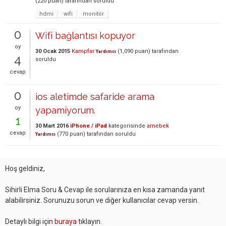
(
220
puan)
tarafından
soruldu
hdmi
wifi
monitör
0
Wifi bağlantısı kopuyor
oy
30 Ocak 2015
Kampfar
(
1,090
puan)
tarafından
Yardımcı
4
soruldu
cevap
0
ios aletimde safaride arama
oy
yapamiyorum.
1
30 Mart 2016
iPhone / iPad
kategorisinde
amebek
cevap
(
770
puan)
tarafından
soruldu
Yardımcı
Hoş geldiniz,
Sihirli Elma Soru & Cevap ile sorularınıza en kısa zamanda yanıt
alabilirsiniz. Sorunuzu sorun ve diğer kullanıcılar cevap versin.
Detaylı bilgi için
buraya
tıklayın.