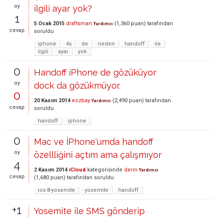
oy
ilgili ayar yok?
1
5 Ocak 2015
draftsman
(
1,360
puan)
tarafından
Yardımcı
cevap
soruldu
iphone
4s
de
neden
handoff
ile
ilgili
ayar
yok
0
Handoff iPhone de gözüküyor
oy
dock da gözükmüyor.
0
20 Kasım 2014
eozbay
(
2,490
puan)
tarafından
Yardımcı
cevap
soruldu
handoff
iphone
0
Mac ve İPhone'umda handoff
oy
özellliğini açtım ama çalışmıyor
4
2 Kasım 2014
iCloud
kategorisinde
derin
Yardımcı
cevap
(
1,680
puan)
tarafından
soruldu
ios-8-yosemite
yosemite
handoff
+1
Yosemite ile SMS gönderip