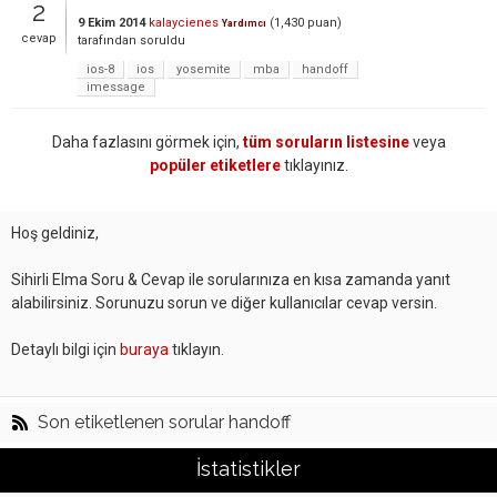
2
9 Ekim 2014
kalaycienes
(
1,430
puan)
Yardımcı
cevap
tarafından
soruldu
ios-8
ios
yosemite
mba
handoff
imessage
Daha fazlasını görmek için,
tüm soruların listesine
veya
popüler etiketlere
tıklayınız.
Hoş geldiniz,
Sihirli Elma Soru & Cevap ile sorularınıza en kısa zamanda yanıt
alabilirsiniz. Sorunuzu sorun ve diğer kullanıcılar cevap versin.
Detaylı bilgi için
buraya
tıklayın.
Son etiketlenen sorular handoff
İstatistikler