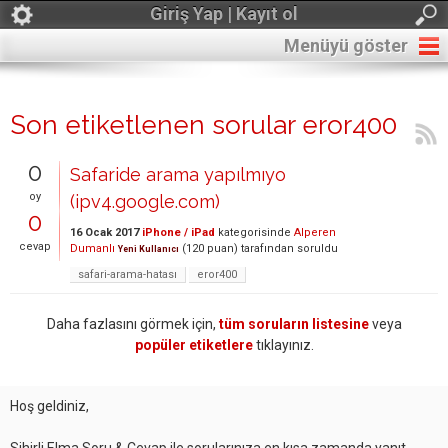
Giriş Yap | Kayıt ol
Menüyü göster
Son etiketlenen sorular eror400
0
Safaride arama yapılmıyo
oy
(ipv4.google.com)
0
16 Ocak 2017
iPhone / iPad
kategorisinde
Alperen
cevap
Dumanlı
(
120
puan)
tarafından
soruldu
Yeni Kullanıcı
safari-arama-hatası
eror400
Daha fazlasını görmek için,
tüm soruların listesine
veya
popüler etiketlere
tıklayınız.
Hoş geldiniz,