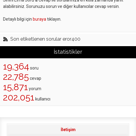
Sihirli Elma Soru & Cevap ile sorularınıza en kısa zamanda yanıt
alabilirsiniz. Sorunuzu sorun ve diğer kullanıcılar cevap versin.
Detaylı bilgi için
buraya
tıklayın.
Son etiketlenen sorular eror400
İstatistikler
19,364
soru
22,785
cevap
15,871
yorum
202,051
kullanıcı
İletişim