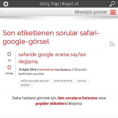
Giriş Yap | Kayıt ol
Menüyü göster
Son etiketlenen sorular safari-
google-görsel
0
safaride google arama sayfası
oy
değişmiş
0
16 Eylül 2014
mehmetcan
(
120
puan)
Yeni Kullanıcı
cevap
tarafından
soruldu
safari-google-görsel
arama-arama
sonuç
sayfası
Daha fazlasını görmek için,
tüm soruların listesine
veya
popüler etiketlere
tıklayınız.