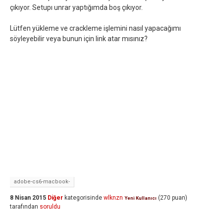
çıkıyor. Setupı unrar yaptığımda boş çıkıyor.
Lütfen yükleme ve crackleme işlemini nasıl yapacağımı
söyleyebilir veya bunun için link atar mısınız?
adobe-cs6-macbook-
8 Nisan 2015
Diğer
kategorisinde
wlknzn
(
270
puan)
Yeni Kullanıcı
tarafından
soruldu