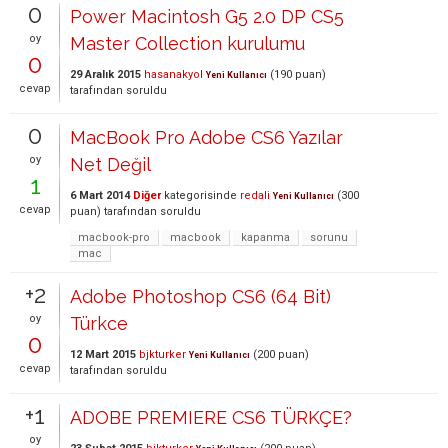
0
Power Macintosh G5 2.0 DP CS5
oy
Master Collection kurulumu
0
29 Aralık 2015
hasanakyol
(
190
puan)
Yeni Kullanıcı
cevap
tarafından
soruldu
0
MacBook Pro Adobe CS6 Yazılar
oy
Net Değil
1
6 Mart 2014
Diğer
kategorisinde
redali
(
300
Yeni Kullanıcı
cevap
puan)
tarafından
soruldu
macbook-pro
macbook
kapanma
sorunu
mac
+2
Adobe Photoshop CS6 (64 Bit)
oy
Türkce
0
12 Mart 2015
bjkturker
(
200
puan)
Yeni Kullanıcı
cevap
tarafından
soruldu
+1
ADOBE PREMIERE CS6 TÜRKÇE?
oy