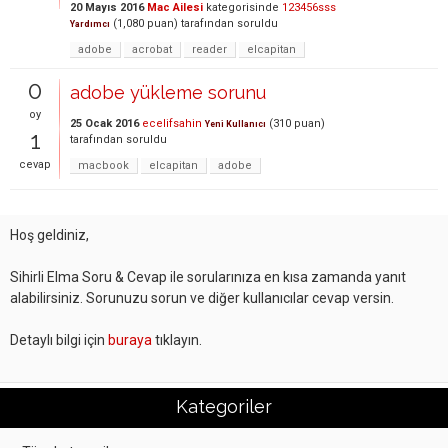
20 Mayıs 2016
Mac Ailesi
kategorisinde
123456sss
(
1,080
puan)
tarafından
soruldu
Yardımcı
adobe
acrobat
reader
elcapitan
0
adobe yükleme sorunu
oy
25 Ocak 2016
ecelifsahin
(
310
puan)
Yeni Kullanıcı
1
tarafından
soruldu
cevap
macbook
elcapitan
adobe
Hoş geldiniz,
Sihirli Elma Soru & Cevap ile sorularınıza en kısa zamanda yanıt
alabilirsiniz. Sorunuzu sorun ve diğer kullanıcılar cevap versin.
Detaylı bilgi için
buraya
tıklayın.
Kategoriler