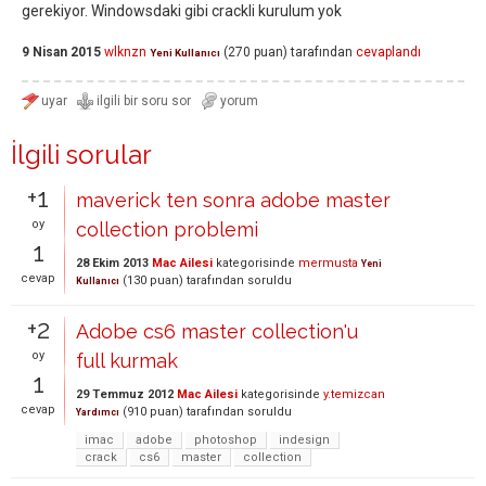
gerekiyor. Windowsdaki gibi crackli kurulum yok
9 Nisan 2015
wlknzn
(
270
puan)
tarafından
cevaplandı
Yeni Kullanıcı
İlgili sorular
+1
maverick ten sonra adobe master
oy
collection problemi
1
28 Ekim 2013
Mac Ailesi
kategorisinde
mermusta
Yeni
cevap
(
130
puan)
tarafından
soruldu
Kullanıcı
+2
Adobe cs6 master collection'u
oy
full kurmak
1
29 Temmuz 2012
Mac Ailesi
kategorisinde
y.temizcan
cevap
(
910
puan)
tarafından
soruldu
Yardımcı
imac
adobe
photoshop
indesign
crack
cs6
master
collection