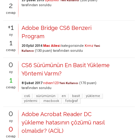
23 Şubat 2015
bjkturker
(
200
puan)
Yeni Kullanıcı
2
tarafından
soruldu
cevap
+1
Adobe Bridge CS6 Benzeri
oy
Program
1
20 Eylül 2014
Mac Ailesi
kategorisinde
Krmz
Yeni
cevap
(
130
puan)
tarafından
soruldu
Kullanıcı
0
CS6 Sürümünün En Basit Yükleme
oy
Yöntemi Varmı?
1
8 Şubat 2017
rıdvan123
(
170
puan)
Yeni Kullanıcı
cevap
tarafından
soruldu
cs6
sürümünün
en
basit
yükleme
yöntemi
macbook
fotoğraf
0
Adobe Acrobat Reader DC
oy
yükleme hatasının çözümü nasıl
0
olmalıdır? (ACİL)
cevap