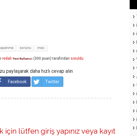
kapanma
sorunu
mac
e
redali
(
300
puan)
tarafından
soruldu
Yeni Kullanıcı
u paylaşarak daha hızlı cevap alın
Facebook
Twitter
 için lütfen
giriş yapınız
veya
kayıt