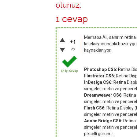
olunuz
.
1 cevap
Merhaba Ali, sanırım retin
+1
koleksiyonundaki bazı uyg
oy
kaynaklanıyor.
Photoshop CS6:
Retina Dis
En İyi Cevap
Illustrator CS6:
Retina Disp
InDesign CS6:
Retina Displ
simgeler, metin ve pencerele
Dreamweaver CS6:
Retina 
simgeler, metin ve pencerele
Flash CS6:
Retina Display (
simgeler, metin ve pencerele
Adobe Bridge CS6:
Retina 
simgeler, metin ve pencere
pikselli görünür.