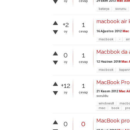
29 Ekim 2013
Mac Aile
oy
cevap
batarya
sorunu
macbook air 
+2
1
16 Ağustos 2012
Mac 
oy
cevap
macbook
-
air
Macbbok da aç
0
1
12 Haziran 2018
Mac A
oy
cevap
macbook
kapan
MacBook Pro 
+12
1
21 Kasım 2012
Mac Ai
oy
cevap
soruldu
windows8
macbo
mac
book
pr
MacBook pro s
0
0