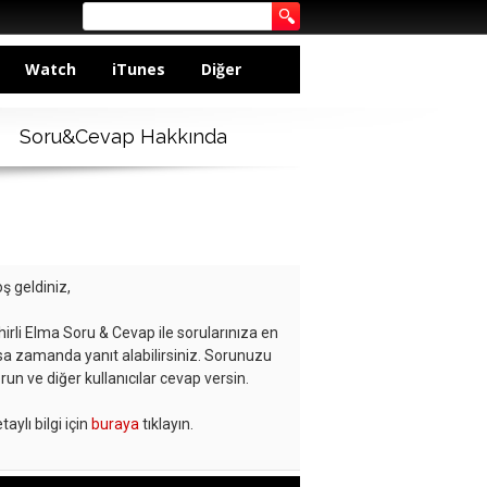
Watch
iTunes
Diğer
Soru&Cevap Hakkında
ş geldiniz,
hirli Elma Soru & Cevap ile sorularınıza en
sa zamanda yanıt alabilirsiniz. Sorunuzu
run ve diğer kullanıcılar cevap versin.
taylı bilgi için
buraya
tıklayın.