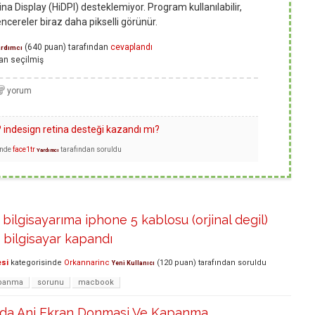
na Display (HiDPI) desteklemiyor. Program kullanılabilir,
ncereler biraz daha pikselli görünür.
(
640
puan)
tarafından
cevaplandı
rdımcı
an
seçilmiş
indesign retina desteği kazandı mı?
inde
face1tr
tarafından
soruldu
Yardımcı
ilgisayarıma iphone 5 kablosu (orjinal degil)
 bilgisayar kapandı
esi
kategorisinde
Orkannarinc
(
120
puan)
tarafından
soruldu
Yeni Kullanıcı
panma
sorunu
macbook
da Ani Ekran Donmasi Ve Kapanma