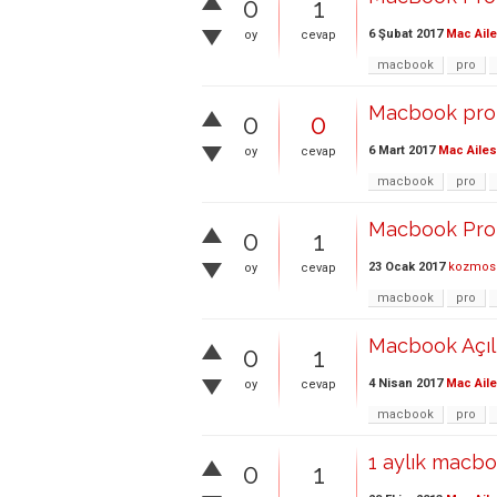
0
1
6 Şubat 2017
Mac Aile
oy
cevap
macbook
pro
Macbook pro 
0
0
6 Mart 2017
Mac Ailes
oy
cevap
macbook
pro
Macbook Pro
0
1
23 Ocak 2017
kozmos
oy
cevap
macbook
pro
Macbook Açı
0
1
4 Nisan 2017
Mac Aile
oy
cevap
macbook
pro
1 aylık macboo
0
1