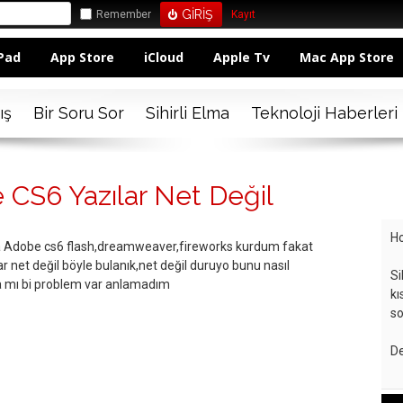
Remember
Kayıt
Pad
App Store
iCloud
Apple Tv
Mac App Store
ış
Bir Soru Sor
Sihirli Elma
Teknoloji Haberleri
CS6 Yazılar Net Değil
Ho
 Adobe cs6 flash,dreamweaver,fireworks kurdum fakat
r net değil böyle bulanık,net değil duruyo bunu nasıl
Si
da mı bi problem var anlamadım
kı
so
De