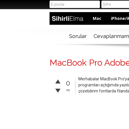
Mac
iPhone/i
Sorular
Cevaplanmam
MacBook Pro Adobe 
Merhabalar MacBook Pro'ya
0
programları açtığımda yazıla
oy
çözebilirim fontlarda filan