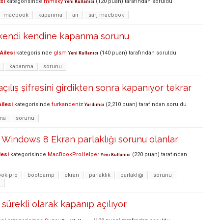
si
kategorisinde
mmilky
(
120
puan)
tarafından
soruldu
Yeni Kullanıcı
macbook
kapanma
air
sarj-macbook
kendi kendine kapanma sorunu
Ailesi
kategorisinde
glsm
(
140
puan)
tarafından
soruldu
Yeni Kullanıcı
kapanma
sorunu
ılış şifresini girdikten sonra kapanıyor tekrar
ilesi
kategorisinde
furkandeniz
(
2,210
puan)
tarafından
soruldu
Yardımcı
ma
sorunu
Windows 8 Ekran parlaklığı sorunu olanlar
lesi
kategorisinde
MacBookProHelper
(
220
puan)
tarafından
Yeni Kullanıcı
ok-pro
bootcamp
ekran
parlaklık
parlaklığı
sorunu
o
ürekli olarak kapanıp açılıyor