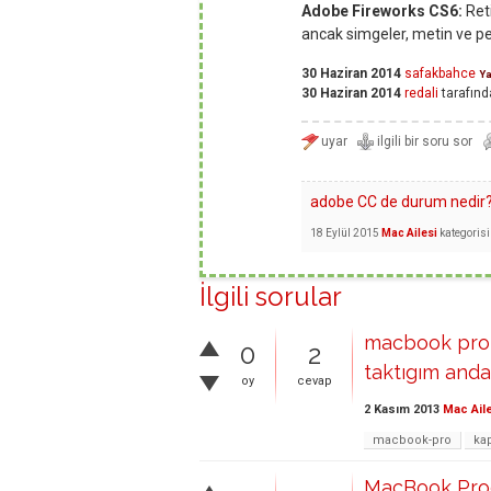
Adobe Fireworks CS6:
Reti
ancak simgeler, metin ve pe
30 Haziran 2014
safakbahce
Ya
30 Haziran 2014
redali
tarafınd
adobe CC de durum nedir? 
18 Eylül 2015
Mac Ailesi
kategoris
İlgili sorular
macbook pro b
0
2
taktıgım anda
oy
cevap
2 Kasım 2013
Mac Ail
macbook-pro
ka
MacBook Pro