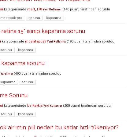
si
kategorisinde
mert_178
(
140
puan)
tarafından
soruldu
Yeni Kullanıcı
macbook-pro
sorunu
kapanma
retina 15" ısınıp kapanma sorunu
i
kategorisinde
mustafapusti
(
190
puan)
tarafından
soruldu
Yeni Kullanıcı
sorunu
kapanma
 kapanma sorunu
(
490
puan)
tarafından
soruldu
Yardımcı
kapanma
sorunu
lma Sorunu
si
kategorisinde
berkaykrx
(
200
puan)
tarafından
soruldu
Yeni Kullanıcı
sorunu
kapanma
k air'ımın pili neden bu kadar hızlı tükeniyor?