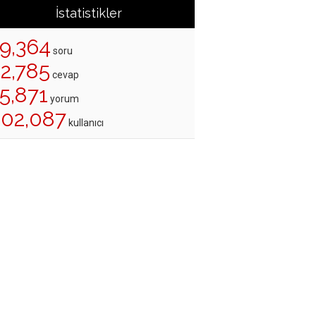
İstatistikler
19,364
soru
22,785
cevap
5,871
yorum
202,087
kullanıcı