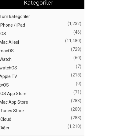
Kategoriler
Tüm kategoriler
(1,232)
iPhone / iPad
(46)
iOS
(11,480)
Mac Ailesi
(728)
macOS
(60)
Watch
(7)
watchOS
(218)
Apple TV
(0)
tvOS
(71)
iOS App Store
(283)
Mac App Store
(200)
iTunes Store
(283)
iCloud
(1,210)
Diğer