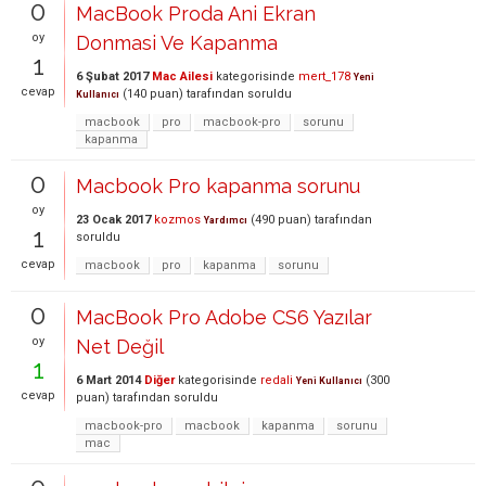
0
MacBook Proda Ani Ekran
oy
Donmasi Ve Kapanma
1
6 Şubat 2017
Mac Ailesi
kategorisinde
mert_178
Yeni
cevap
(
140
puan)
tarafından
soruldu
Kullanıcı
macbook
pro
macbook-pro
sorunu
kapanma
0
Macbook Pro kapanma sorunu
oy
23 Ocak 2017
kozmos
(
490
puan)
tarafından
Yardımcı
1
soruldu
cevap
macbook
pro
kapanma
sorunu
0
MacBook Pro Adobe CS6 Yazılar
oy
Net Değil
1
6 Mart 2014
Diğer
kategorisinde
redali
(
300
Yeni Kullanıcı
cevap
puan)
tarafından
soruldu
macbook-pro
macbook
kapanma
sorunu
mac