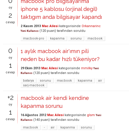
0
macbook pro bilgisayarıma
oy
iphone 5 kablosu (orjinal degil)
2
taktıgım anda bilgisayar kapandı
cevap
2 Kasım 2013
Mac Ailesi
kategorisinde
Orkannarinc
(
120
puan)
tarafından
soruldu
Yeni Kullanıcı
macbook-pro
kapanma
sorunu
macbook
0
1 aylık macbook air'ımın pili
oy
neden bu kadar hızlı tükeniyor?
1
29 Ekim 2013
Mac Ailesi
kategorisinde
mmilky
Yeni
cevap
(
120
puan)
tarafından
soruldu
Kullanıcı
batarya
sorunu
macbook
kapanma
air
sarj-macbook
+2
macbook air kendi kendine
oy
kapanma sorunu
1
16 Ağustos 2012
Mac Ailesi
kategorisinde
glsm
Yeni
cevap
(
140
puan)
tarafından
soruldu
Kullanıcı
macbook
-
air
kapanma
sorunu