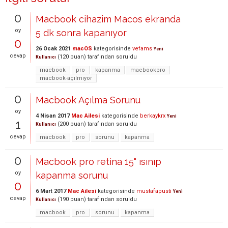
0
Macbook cihazim Macos ekranda
oy
5 dk sonra kapanıyor
0
26 Ocak 2021
macOS
kategorisinde
vefams
Yeni
cevap
(
120
puan)
tarafından
soruldu
Kullanıcı
macbook
pro
kapanma
macbookpro
macbook-açılmıyor
0
Macbook Açılma Sorunu
oy
4 Nisan 2017
Mac Ailesi
kategorisinde
berkaykrx
Yeni
1
(
200
puan)
tarafından
soruldu
Kullanıcı
cevap
macbook
pro
sorunu
kapanma
0
Macbook pro retina 15" ısınıp
oy
kapanma sorunu
0
6 Mart 2017
Mac Ailesi
kategorisinde
mustafapusti
Yeni
cevap
(
190
puan)
tarafından
soruldu
Kullanıcı
macbook
pro
sorunu
kapanma