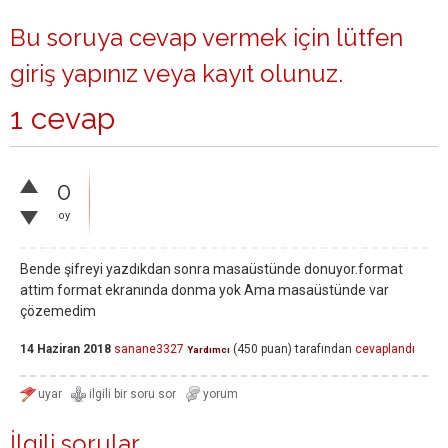
Bu soruya cevap vermek için lütfen
giriş yapınız
veya
kayıt olunuz
.
1 cevap
0
oy
Bende şifreyi yazdıkdan sonra masaüstünde donuyor.format
attim format ekranında donma yok Ama masaüstünde var
çözemedim
14 Haziran 2018
sanane3327
(
450
puan)
tarafından
cevaplandı
Yardımcı
İlgili sorular