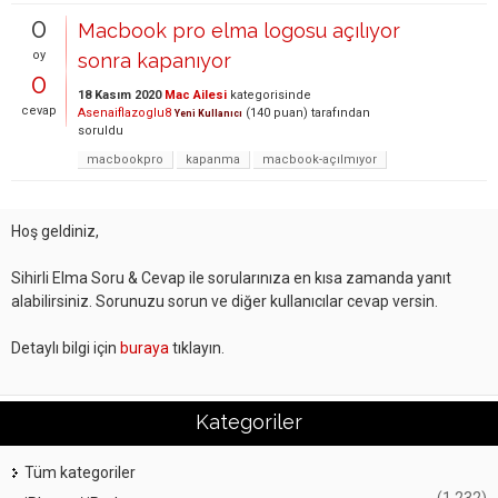
0
Macbook pro elma logosu açılıyor
oy
sonra kapanıyor
0
18 Kasım 2020
Mac Ailesi
kategorisinde
cevap
Asenaiflazoglu8
(
140
puan)
tarafından
Yeni Kullanıcı
soruldu
macbookpro
kapanma
macbook-açılmıyor
Hoş geldiniz,
Sihirli Elma Soru & Cevap ile sorularınıza en kısa zamanda yanıt
alabilirsiniz. Sorunuzu sorun ve diğer kullanıcılar cevap versin.
Detaylı bilgi için
buraya
tıklayın.
Kategoriler
Tüm kategoriler